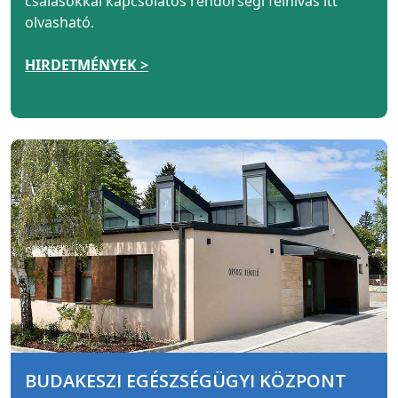
csalásokkal kapcsolatos rendőrségi felhívás itt
olvasható.
HIRDETMÉNYEK >
BUDAKESZI EGÉSZSÉGÜGYI KÖZPONT