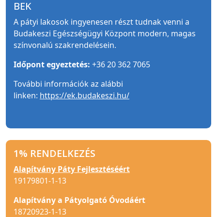
BEK
A pátyi lakosok ingyenesen részt tudnak venni a
Budakeszi Egészségügyi Központ modern, magas
színvonalú szakrendelésein.
Időpont egyeztetés:
+36 20 362 7065
További információk az alábbi
linken:
https://ek.budakeszi.hu/
1% RENDELKEZÉS
Alapítvány Páty Fejlesztéséért
19179801-1-13
Alapítvány a Pátyolgató Óvodáért
18720923-1-13