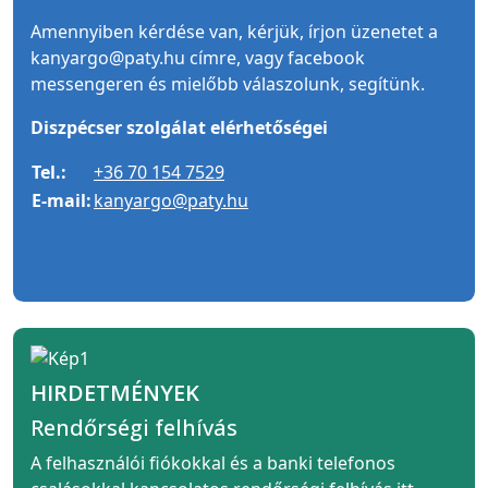
Amennyiben kérdése van, kérjük, írjon üzenetet a
kanyargo@paty.hu címre, vagy facebook
messengeren és mielőbb válaszolunk, segítünk.
Diszpécser szolgálat elérhetőségei
Tel.:
+36 70 154 7529
E-mail:
kanyargo@paty.hu
HIRDETMÉNYEK
Rendőrségi felhívás
A felhasználói fiókokkal és a banki telefonos