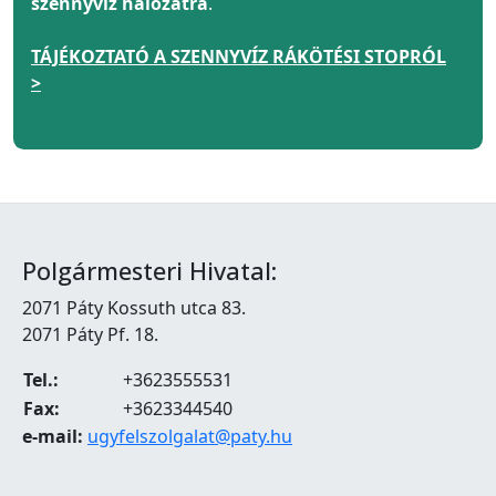
szennyvíz hálózatra
.
TÁJÉKOZTATÓ A SZENNYVÍZ RÁKÖTÉSI STOPRÓL
>
Polgármesteri Hivatal:
2071 Páty Kossuth utca 83.
2071 Páty Pf. 18.
Tel.:
+3623555531
Fax:
+3623344540
e-mail:
ugyfelszolgalat@paty.hu