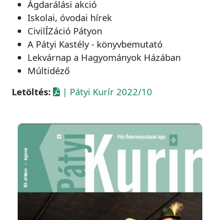
Ágdarálási akció
Iskolai, óvodai hírek
CivilÍZáció Pátyon
A Pátyi Kastély - könyvbemutató
Lekvárnap a Hagyományok Házában
Múltidéző
Letöltés:
| Pátyi Kurír 2022/10