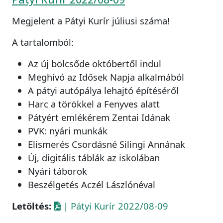
Megjelent a Pátyi Kurír júliusi száma!
A tartalomból:
Az új bölcsőde októbertől indul
Meghívó az Idősek Napja alkalmából
A pátyi autópálya lehajtó építéséről
Harc a törökkel a Fenyves alatt
Pátyért emlékérem Zentai Idának
PVK: nyári munkák
Elismerés Csordásné Silingi Annának
Új, digitális táblák az iskolában
Nyári táborok
Beszélgetés Aczél Lászlónéval
Letöltés:
| Pátyi Kurír 2022/08-09