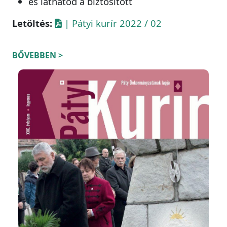
és láthatod a biztosított
Letöltés:
| Pátyi kurír 2022 / 02
BŐVEBBEN >