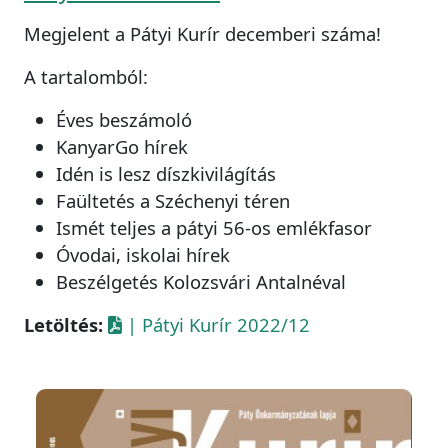
Megjelent a Pátyi Kurír decemberi száma!
A tartalomból:
Éves beszámoló
KanyarGo hírek
Idén is lesz díszkivilágítás
Faültetés a Széchenyi téren
Ismét teljes a pátyi 56-os emlékfasor
Óvodai, iskolai hírek
Beszélgetés Kolozsvári Antalnéval
Letöltés:
| Pátyi Kurír 2022/12