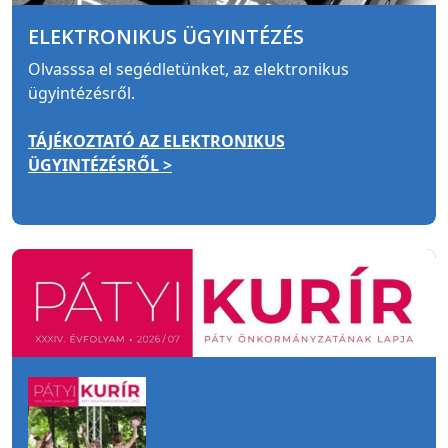
ELEKTRONIKUS ÜGYINTÉZÉS
Olvasssa el segédletünket, az elektronikus
ügyintézésről.
TÁJÉKOZTATÓ AZ ELEKTRONIKUS
ÜGYINTÉZÉSRŐL >