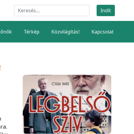
dőnők
Térkép
Közvilágítás!
Kapcsolat
ó
n
ra.