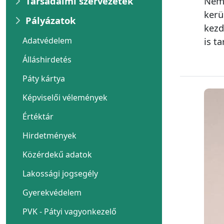
Társadalmi szervezetek
Néme
kerü
Pályázatok
kezd
Adatvédelem
is t
Álláshirdetés
Páty kártya
Képviselői vélemények
Értéktár
Hirdetmények
Közérdekű adatok
Lakossági jogsegély
Gyerekvédelem
PVK - Pátyi vagyonkezelő