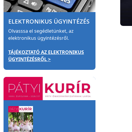
ELEKTRONIKUS ÜGYINTÉZÉS
Olvasssa el segédletünket, az
elektronikus ügyintézésről.
TÁJÉKOZTATÓ AZ ELEKTRONIKUS
ÜGYINTÉZÉSRŐL >