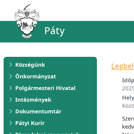
Páty
Községünk
Legbel
Önkormányzat
Időp
Polgármesteri Hivatal
2025
Hely
Intézmények
Közö
Dokumentumtár
Szer
Pátyi Kurír
kedv