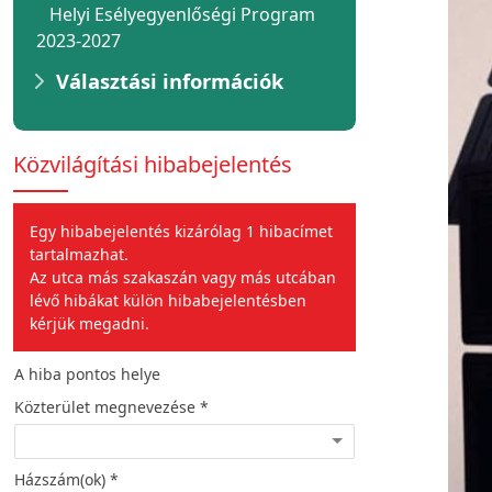
Helyi Esélyegyenlőségi Program
2023-2027
Választási információk
Közvilágítási hibabejelentés
Egy hibabejelentés kizárólag 1 hibacímet
tartalmazhat.
Az utca más szakaszán vagy más utcában
lévő hibákat külön hibabejelentésben
kérjük megadni.
A hiba pontos helye
A hiba jellege
Közterület megnevezése *
Hiba leírása *
Házszám(ok) *