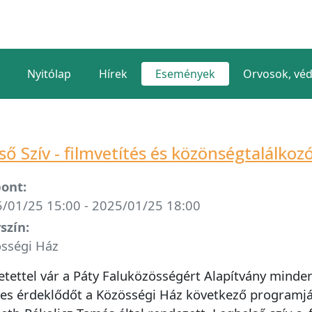
Nyitólap
Hírek
Események
Orvosok, vé
ső Szív - filmvetítés és közönségtalálkoz
ont:
/01/25 15:00 - 2025/01/25 18:00
szín:
sségi Ház
etettel vár a Páty Faluközösségért Alapítvány minde
es érdeklődőt a Közösségi Ház következő programjá