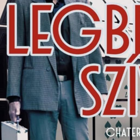
Bejelentő adatai
Bejelentő neve *
Email cím -
*
a visszaigazoláshoz