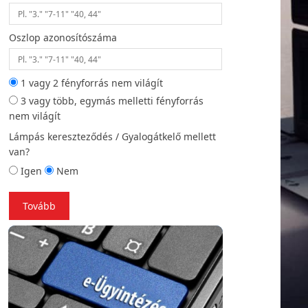
Oszlop azonosítószáma
Helyszíni fotó (opc
1 vagy 2 fényforrás nem világít
3 vagy több, egymás melletti fényforrás
Vissza
To
nem világít
Lámpás kereszteződés / Gyalogátkelő mellett
van?
Igen
Nem
Tovább