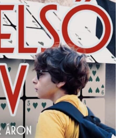
Fogadtuk hibabejelentését
Köszönjük, hogy bejelentésével is segíti a gyors
hibaelhárítást.
Tájékoztatjuk, hogy a 14:00 után bejelentett hibák