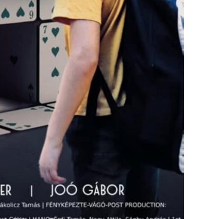
adatait a következő munkanapon tudjuk a
szerelőinknek továbbítani.
*
sához
Új bejelentés