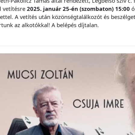
th-Pákolicz Tamás által rendezett, Legbelső szív c. 
l vetítésre
2025. január 25-én (szombaton) 15:00
ó
ettel. A vetítés után közönségtalálkozót és beszélge
artunk az alkotókkal! A belépés díjtalan.