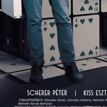
Telefonszám -
hibacím esetleges pontosítá
ionális):
Vissza
Küldés
vább