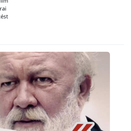
film
rai
tést