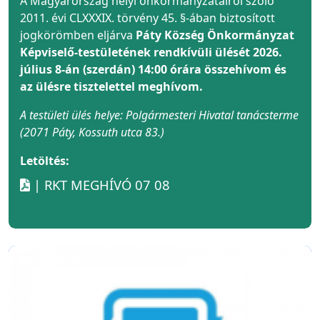
A Magyarország helyi önkormányzatairól szóló
2011. évi CLXXXIX. törvény 45. §-ában biztosított
jogkörömben eljárva
Páty Község Önkormányzat
Képviselő-testületének rendkívüli ülését 2026.
július 8-án (szerdán) 14:00 órára összehívom és
az ülésre tisztelettel meghívom.
A testületi ülés helye: Polgármesteri Hivatal tanácsterme
(2071 Páty, Kossuth utca 83.)
Letöltés:
| RKT MEGHÍVÓ 07 08