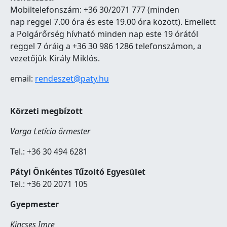
Mobiltelefonszám: +36 30/2071 777 (minden
nap reggel 7.00 óra és este 19.00 óra között). Emellett
a Polgárőrség hívható minden nap este 19 órától
reggel 7 óráig a +36 30 986 1286 telefonszámon, a
vezetőjük Király Miklós.
email:
rendeszet@paty.hu
Körzeti megbízott
Varga Letícia őrmester
Tel.: +36 30 494 6281
Pátyi Önkéntes Tűzoltó Egyesület
Tel.: +36 20 2071 105
Gyepmester
Kincses Imre