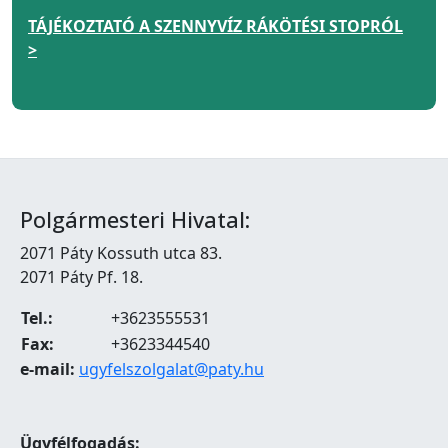
TÁJÉKOZTATÓ A SZENNYVÍZ RÁKÖTÉSI STOPRÓL
>
Polgármesteri Hivatal:
2071 Páty Kossuth utca 83.
2071 Páty Pf. 18.
Tel.:
+3623555531
Fax:
+3623344540
e-mail:
ugyfelszolgalat@paty.hu
Ügyfélfogadás: