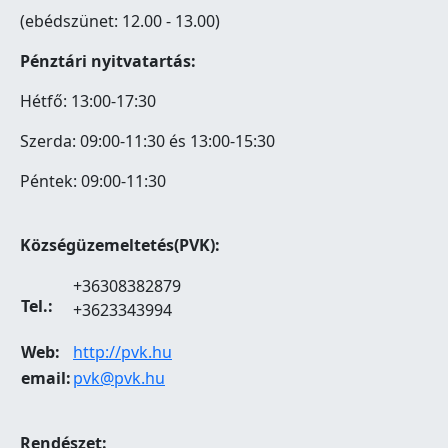
(ebédszünet: 12.00 - 13.00)
Pénztári nyitvatartás:
Hétfő: 13:00-17:30
Szerda: 09:00-11:30 és 13:00-15:30
Péntek: 09:00-11:30
Községüzemeltetés(PVK):
+36308382879
Tel.:
+3623343994
Web:
http://pvk.hu
email:
pvk@pvk.hu
Rendészet: