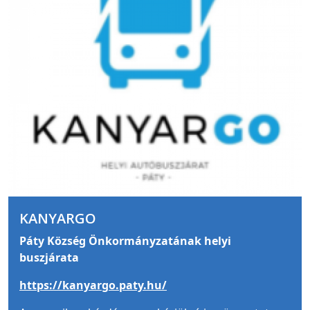
KANYARGO
Páty Község Önkormányzatának helyi
buszjárata
https://kanyargo.paty.hu/