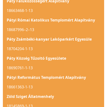
Páty Faluközösségért Alapítvány
18663468-1-13
Pátyi Római Katolikus Templomért Alapítvány
18687996–2–13
Páty Zsámbéki-kanyar Lakóparkért Egyesüle
18704204-1-13
Páty Község Tűzoltó Egyesülete
18690761-1-13
Pátyi Református Templomért Alapítvány
18661363-1-13
Zöld Sziget Állatmenhely
18145869-1-13