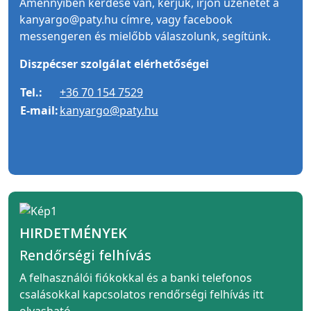
Amennyiben kérdése van, kérjük, írjon üzenetet a
kanyargo@paty.hu címre, vagy facebook
messengeren és mielőbb válaszolunk, segítünk.
Diszpécser szolgálat elérhetőségei
Tel.:
+36 70 154 7529
E-mail:
kanyargo@paty.hu
HIRDETMÉNYEK
Rendőrségi felhívás
A felhasználói fiókokkal és a banki telefonos
csalásokkal kapcsolatos rendőrségi felhívás itt
olvasható.