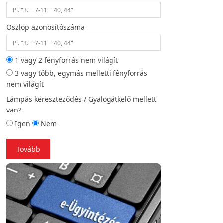
Oszlop azonosítószáma
Helyszíni fotó (opc
1 vagy 2 fényforrás nem világít
3 vagy több, egymás melletti fényforrás
Vissza
To
nem világít
Lámpás kereszteződés / Gyalogátkelő mellett
van?
Igen
Nem
Tovább