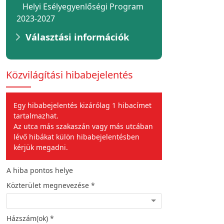
Helyi Esélyegyenlőségi Program
2023-2027
Választási információk
Közvilágítási hibabejelentés
Egy hibabejelentés kizárólag 1 hibacímet
tartalmazhat.
Az utca más szakaszán vagy más utcában
lévő hibákat külön hibabejelentésben
kérjük megadni.
A hiba pontos helye
A hiba jellege
Közterület megnevezése *
Hiba leírása *
Házszám(ok) *