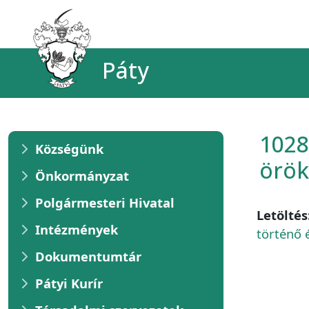
Páty
1028
Községünk
örök
Önkormányzat
Polgármesteri Hivatal
Letöltés
Intézmények
történő 
Dokumentumtár
Pátyi Kurír