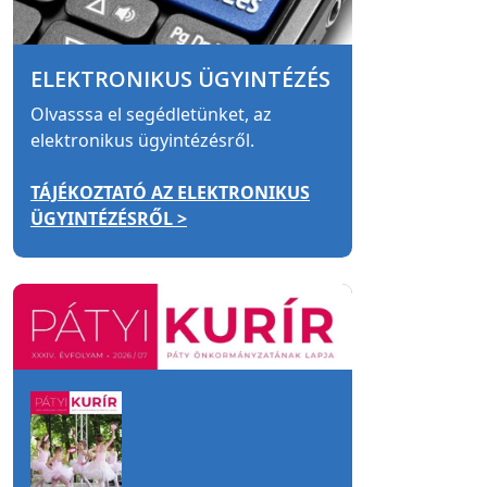
ELEKTRONIKUS ÜGYINTÉZÉS
Olvasssa el segédletünket, az
elektronikus ügyintézésről.
TÁJÉKOZTATÓ AZ ELEKTRONIKUS
ÜGYINTÉZÉSRŐL >