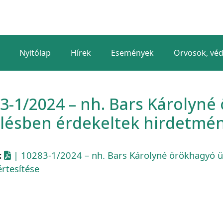
Nyitólap
Hírek
Események
Orvosok, vé
3-1/2024 – nh. Bars Károlyn
lésben érdekeltek hirdetmény
:
| 10283-1/2024 – nh. Bars Károlyné örökhagyó ü
értesítése