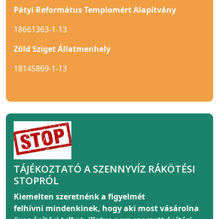
Pátyi Református Templomért Alapítvány
18661363-1-13
Zöld Sziget Állatmenhely
18145869-1-13
TÁJÉKOZTATÓ A SZENNYVÍZ RÁKÖTÉSI
STOPRÓL
Kiemelten szeretnénk a figyelmét
felhívni
mindenkinek
, hogy aki most vásárolna