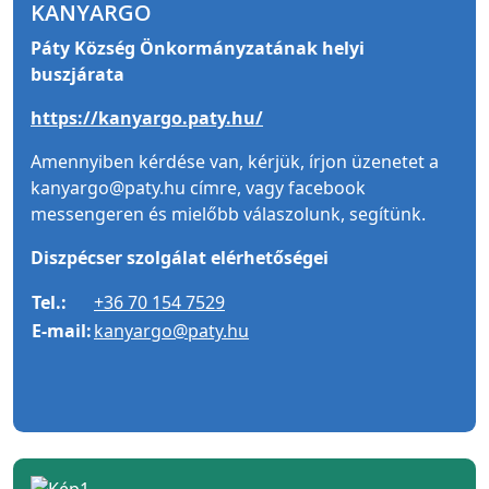
KANYARGO
Páty Község Önkormányzatának helyi
buszjárata
https://kanyargo.paty.hu/
Amennyiben kérdése van, kérjük, írjon üzenetet a
kanyargo@paty.hu címre, vagy facebook
messengeren és mielőbb válaszolunk, segítünk.
Diszpécser szolgálat elérhetőségei
Tel.:
+36 70 154 7529
E-mail:
kanyargo@paty.hu