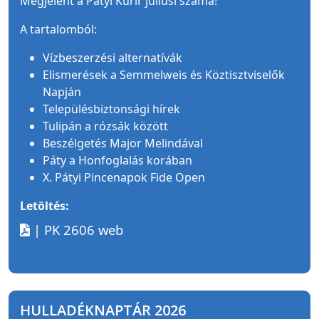
Megjelent a Pátyi Kurír júliusi száma!
A tartalomból:
Vízbeszerzési alternatívák
Elismerések a Semmelweis és Köztisztviselők
Napján
Településbiztonsági hírek
Tulipán a rózsák között
Beszélgetés Major Melindával
Páty a Honfoglalás korában
X. Pátyi Pincenapok Fide Open
Letöltés:
| PK 2606 web
HULLADÉKNAPTÁR 2026