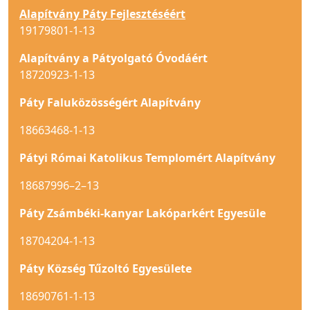
Alapítvány Páty Fejlesztéséért
19179801-1-13
Alapítvány a Pátyolgató Óvodáért
18720923-1-13
Páty Faluközösségért Alapítvány
18663468-1-13
Pátyi Római Katolikus Templomért Alapítvány
18687996–2–13
Páty Zsámbéki-kanyar Lakóparkért Egyesüle
18704204-1-13
Páty Község Tűzoltó Egyesülete
18690761-1-13