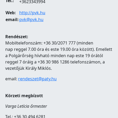
Tel.:
+3623343994
Web:
http://pvk.hu
email:
pvk@pvk.hu
Rendészet:
Mobiltelefonszám: +36 30/2071 777 (minden
nap reggel 7.00 óra és este 19.00 óra között). Emellett
a Polgárőrség hívható minden nap este 19 órától
reggel 7 óráig a +36 30 986 1286 telefonszámon, a
vezetőjük Király Miklós.
email:
rendeszet@paty.hu
Körzeti megbízott
Varga Letícia őrmester
Tel.: +36 30 494 6281