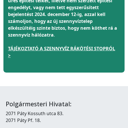
üres építési telket, illetve nem szerzett építési
engedélyt, vagy nem tett egyszerűsített
bejelentést 2024. december 12-ig, azzal kell
számoljon, hogy az új szennyvíztelep
elkészültéig szinte biztos, hogy nem köthet rá a
szennyvíz hálózatra
.
TÁJÉKOZTATÓ A SZENNYVÍZ RÁKÖTÉSI STOPRÓL
>
Polgármesteri Hivatal:
2071 Páty Kossuth utca 83.
2071 Páty Pf. 18.