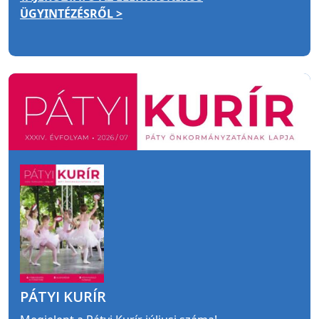
ÜGYINTÉZÉSRŐL >
PÁTYI KURÍR