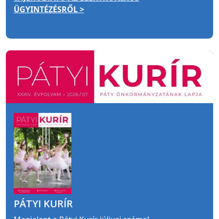
ÜGYINTÉZÉSRŐL >
PÁTYI KURÍR