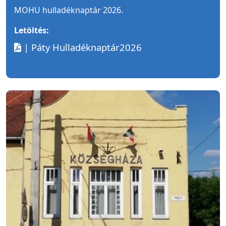
MOHU hulladéknaptár 2026.
Letöltés:
| Páty Hulladéknaptár2026