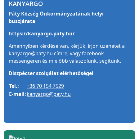
KANYARGO
Páty Község Önkormányzatának helyi
buszjárata
https://kanyargo.paty.hu/
Amennyiben kérdése van, kérjük, írjon üzenetet a
kanyargo@paty.hu címre, vagy facebook
messengeren és mielőbb válaszolunk, segítünk.
Diszpécser szolgálat elérhetőségei
Tel.:
+36 70 154 7529
E-mail:
kanyargo@paty.hu