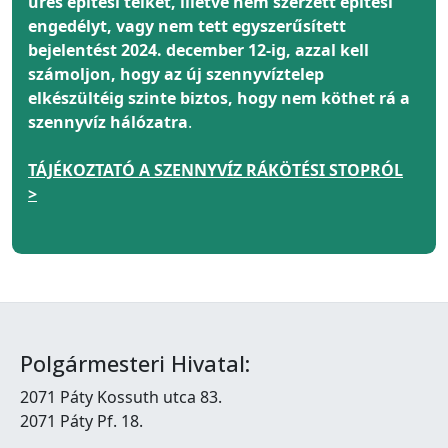
üres építési telket, illetve nem szerzett építési
engedélyt, vagy nem tett egyszerűsített
bejelentést 2024. december 12-ig, azzal kell
számoljon, hogy az új szennyvíztelep
elkészültéig szinte biztos, hogy nem köthet rá a
szennyvíz hálózatra
.
TÁJÉKOZTATÓ A SZENNYVÍZ RÁKÖTÉSI STOPRÓL
>
Polgármesteri Hivatal:
2071 Páty Kossuth utca 83.
2071 Páty Pf. 18.