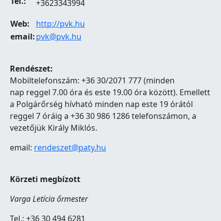
Tel.:
+3623343994
Web:
http://pvk.hu
email:
pvk@pvk.hu
Rendészet:
Mobiltelefonszám: +36 30/2071 777 (minden
nap reggel 7.00 óra és este 19.00 óra között). Emellett
a Polgárőrség hívható minden nap este 19 órától
reggel 7 óráig a +36 30 986 1286 telefonszámon, a
vezetőjük Király Miklós.
email:
rendeszet@paty.hu
Körzeti megbízott
Varga Letícia őrmester
Tel.: +36 30 494 6281