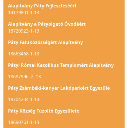
Alapítvány Páty Fejlesztéséért
19179801-1-13
Alapítvány a Pátyolgató Óvodáért
18720923-1-13
Páty Faluközösségért Alapítvány
18663468-1-13
Pátyi Római Katolikus Templomért Alapítvány
18687996–2–13
Páty Zsámbéki-kanyar Lakóparkért Egyesüle
18704204-1-13
Páty Község Tűzoltó Egyesülete
18690761-1-13