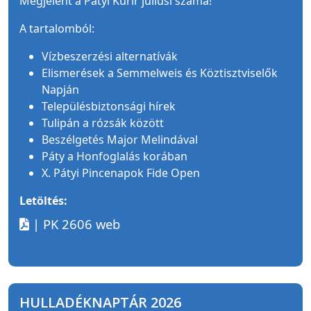
Megjelent a Pátyi Kurír júliusi száma!
A tartalomból:
Vízbeszerzési alternatívák
Elismerések a Semmelweis és Köztisztviselők
Napján
Településbiztonsági hírek
Tulipán a rózsák között
Beszélgetés Major Melindával
Páty a Honfoglalás korában
X. Pátyi Pincenapok Fide Open
Letöltés:
| PK 2606 web
HULLADÉKNAPTÁR 2026