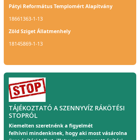
Pátyi Református Templomért Alapítvány
18661363-1-13
Zöld Sziget Állatmenhely
18145869-1-13
TÁJÉKOZTATÓ A SZENNYVÍZ RÁKÖTÉSI
STOPRÓL
Kiemelten szeretnénk a figyelmét
felhívni
mindenkinek
, hogy aki most vásárolna