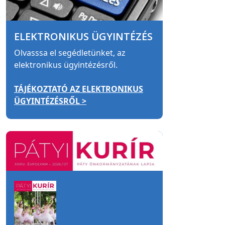
ELEKTRONIKUS ÜGYINTÉZÉS
Olvasssa el segédletünket, az
elektronikus ügyintézésről.
TÁJÉKOZTATÓ AZ ELEKTRONIKUS
ÜGYINTÉZÉSRŐL >