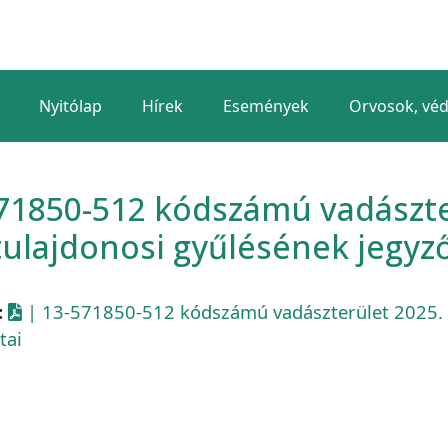
Nyitólap
Hírek
Események
Orvosok, vé
71850-512 kódszámú vadászter
tulajdonosi gyűlésének jegyz
:
| 13-571850-512 kódszámú vadászterület 2025. é
tai