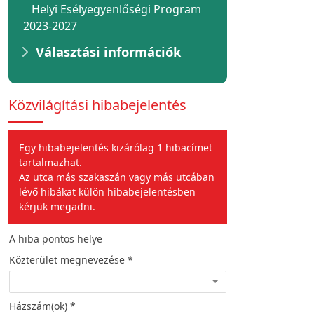
Helyi Esélyegyenlőségi Program
2023-2027
Választási információk
Közvilágítási hibabejelentés
Egy hibabejelentés kizárólag 1 hibacímet
tartalmazhat.
Az utca más szakaszán vagy más utcában
lévő hibákat külön hibabejelentésben
kérjük megadni.
A hiba pontos helye
A hiba jellege
Közterület megnevezése *
Hiba leírása *
Házszám(ok) *