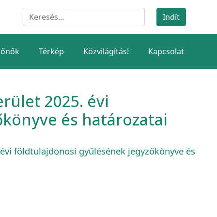
dőnők
Térkép
Közvilágítás!
Kapcsolat
ület 2025. évi
őkönyve és határozatai
vi földtulajdonosi gyűlésének jegyzőkönyve és