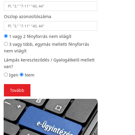
Oszlop azonosítószáma
Helyszíni fotó (opc
1 vagy 2 fényforrás nem világít
3 vagy több, egymás melletti fényforrás
Vissza
To
nem világít
Lámpás kereszteződés / Gyalogátkelő mellett
van?
Igen
Nem
Tovább