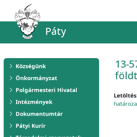
Páty
13-5
Községünk
föld
Önkormányzat
Polgármesteri Hivatal
Letöltés
Intézmények
határoza
Dokumentumtár
Pátyi Kurír