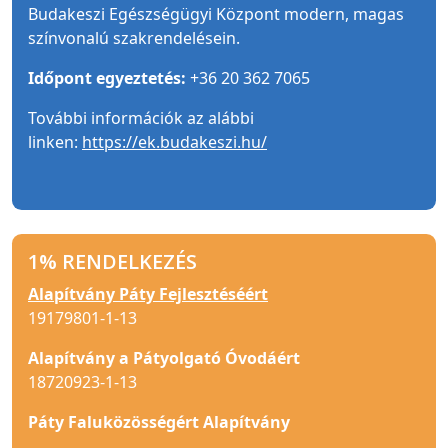
Budakeszi Egészségügyi Központ modern, magas
színvonalú szakrendelésein.
Időpont egyeztetés:
+36 20 362 7065
További információk az alábbi
linken:
https://ek.budakeszi.hu/
1% RENDELKEZÉS
Alapítvány Páty Fejlesztéséért
19179801-1-13
Alapítvány a Pátyolgató Óvodáért
18720923-1-13
Páty Faluközösségért Alapítvány