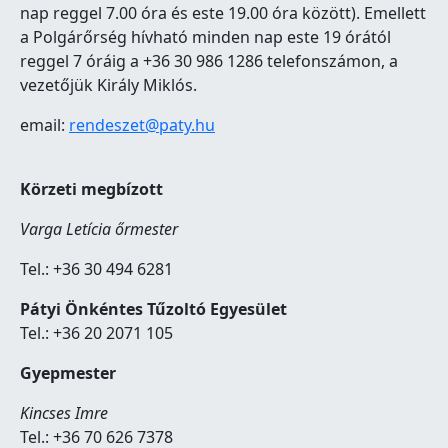
nap reggel 7.00 óra és este 19.00 óra között). Emellett
a Polgárőrség hívható minden nap este 19 órától
reggel 7 óráig a +36 30 986 1286 telefonszámon, a
vezetőjük Király Miklós.
email:
rendeszet@paty.hu
Körzeti megbízott
Varga Letícia őrmester
Tel.: +36 30 494 6281
Pátyi Önkéntes Tűzoltó Egyesület
Tel.: +36 20 2071 105
Gyepmester
Kincses Imre
Tel.: +36 70 626 7378