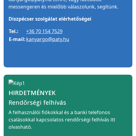
messengeren és mielőbb válaszolunk, segítünk.
Diszpécser szolgálat elérhetőségei
Tel.:
+36 70 154 7529
E-mail:
kanyargo@paty.hu
HIRDETMÉNYEK
Rendőrségi felhívás
A felhasználói fiókokkal és a banki telefonos
csalásokkal kapcsolatos rendőrségi felhívás itt
olvasható.