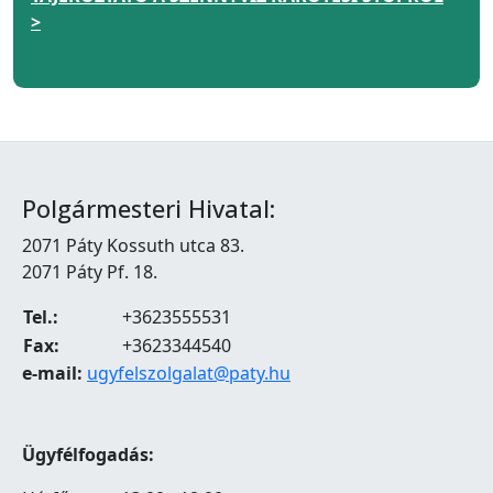
>
Polgármesteri Hivatal:
2071 Páty Kossuth utca 83.
2071 Páty Pf. 18.
Tel.:
+3623555531
Fax:
+3623344540
e-mail:
ugyfelszolgalat@paty.hu
Ügyfélfogadás: