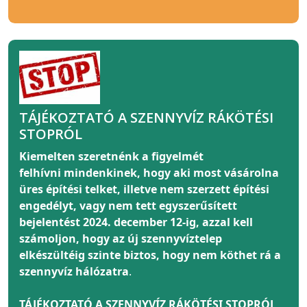
TÁJÉKOZTATÓ A SZENNYVÍZ RÁKÖTÉSI
STOPRÓL
Kiemelten szeretnénk a figyelmét
felhívni
mindenkinek
, hogy aki most vásárolna
üres építési telket, illetve nem szerzett építési
engedélyt, vagy nem tett egyszerűsített
bejelentést 2024. december 12-ig, azzal kell
számoljon, hogy az új szennyvíztelep
elkészültéig szinte biztos, hogy nem köthet rá a
szennyvíz hálózatra
.
TÁJÉKOZTATÓ A SZENNYVÍZ RÁKÖTÉSI STOPRÓL