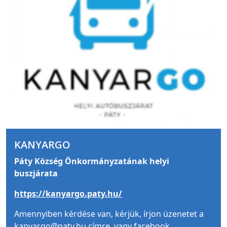
KANYARGO
Páty Község Önkormányzatának helyi
buszjárata
https://kanyargo.paty.hu/
Amennyiben kérdése van, kérjük, írjon üzenetet a
kanyargo@paty.hu címre, vagy facebook