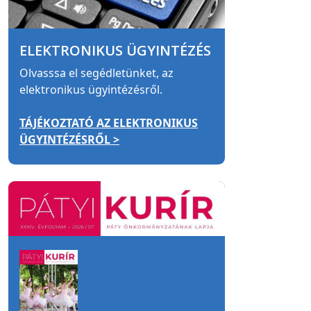
ELEKTRONIKUS ÜGYINTÉZÉS
Olvasssa el segédletünket, az
elektronikus ügyintézésről.
TÁJÉKOZTATÓ AZ ELEKTRONIKUS
ÜGYINTÉZÉSRŐL >