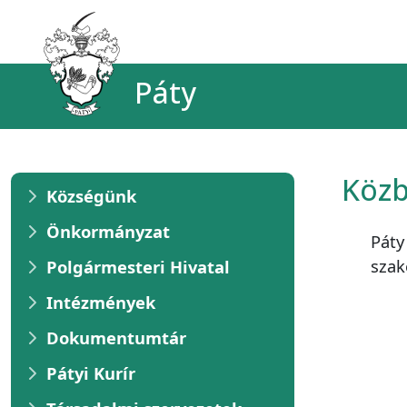
Páty
Közb
Községünk
Önkormányzat
Páty
szak
Polgármesteri Hivatal
Intézmények
Dokumentumtár
Pátyi Kurír