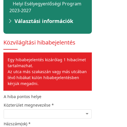
Helyi Esélyegyenlőségi Program
2023-2027
Választási információk
Közvilágítási hibabejelentés
Egy hibabejelentés kizárólag 1 hibacímet
tartalmazhat.
Az utca más szakaszán vagy más utcában
lévő hibákat külön hibabejelentésben
kérjük megadni.
A hiba pontos helye
A hiba jellege
Közterület megnevezése *
Hiba leírása *
Házszám(ok) *