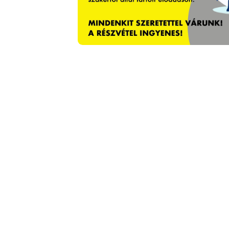
Bejelentő adatai
Bejelentő neve *
Email cím -
*
a visszaigazoláshoz