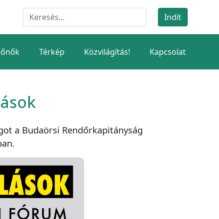
dőnők
Térkép
Közvilágítás!
Kapcsolat
lások
got a Budaörsi Rendőrkapitányság
ban.