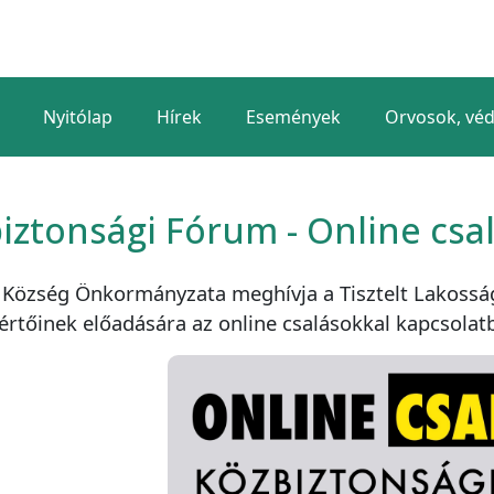
Nyitólap
Hírek
Események
Orvosok, vé
iztonsági Fórum - Online csa
 Község Önkormányzata meghívja a Tisztelt Lakossá
értőinek előadására az online csalásokkal kapcsolat