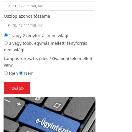
Oszlop azonosítószáma
Helyszíni fotó (opc
1 vagy 2 fényforrás nem világít
3 vagy több, egymás melletti fényforrás
Vissza
To
nem világít
Lámpás kereszteződés / Gyalogátkelő mellett
van?
Igen
Nem
Tovább