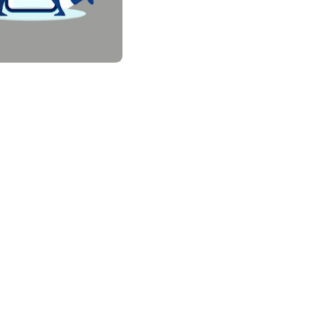
Fogadtuk hibabejelentését
Köszönjük, hogy bejelentésével is segíti a gyors
hibaelhárítást.
Tájékoztatjuk, hogy a 14:00 után bejelentett hibák