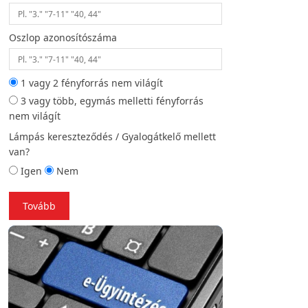
Oszlop azonosítószáma
Helyszíni fotó (opc
1 vagy 2 fényforrás nem világít
3 vagy több, egymás melletti fényforrás
Vissza
To
nem világít
Lámpás kereszteződés / Gyalogátkelő mellett
van?
Igen
Nem
Tovább