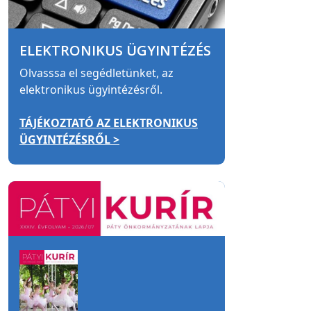
ELEKTRONIKUS ÜGYINTÉZÉS
Olvasssa el segédletünket, az
elektronikus ügyintézésről.
TÁJÉKOZTATÓ AZ ELEKTRONIKUS
ÜGYINTÉZÉSRŐL >