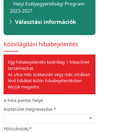
Helyi Esélyegyenlőségi Program
2023-2027
Választási információk
Közvilágítási hibabejelentés
Egy hibabejelentés kizárólag 1 hibacímet
tartalmazhat.
Az utca más szakaszán vagy más utcában
lévő hibákat külön hibabejelentésben
kérjük megadni.
A hiba pontos helye
A hiba jellege
Közterület megnevezése *
Hiba leírása *
Házszám(ok) *