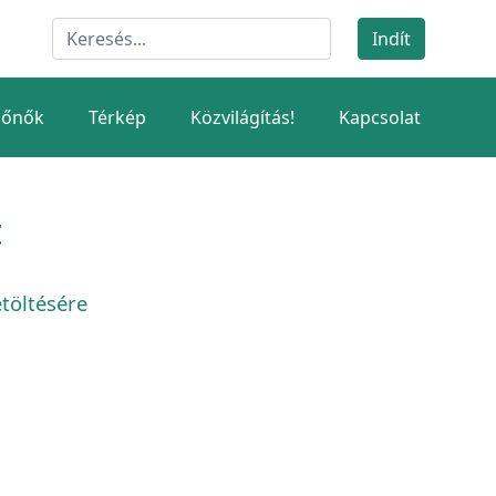
dőnők
Térkép
Közvilágítás!
Kapcsolat
t
töltésére