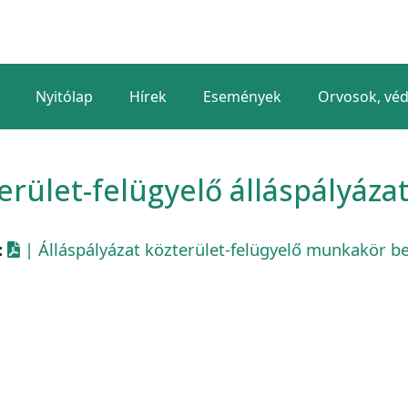
Nyitólap
Hírek
Események
Orvosok, vé
erület-felügyelő álláspályáza
:
| Álláspályázat közterület-felügyelő munkakör be