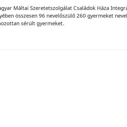
gyar Máltai Szeretetszolgálat Családok Háza Integr
ében összesen 96 nevelőszülő 260 gyermeket nevel,
ozottan sérült gyermeket.
Bejelentő adatai
Bejelentő neve *
Email cím -
*
a visszaigazoláshoz