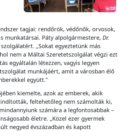
endszer tagjai: rendőrök, védőnők, orvosok,
is munkatársai. Páty alpolgármestere,
Dr.
szolgálatért. „Sokat egyeztetünk más
hol nem a Máltai Szeretetszolgálat végzi ezt
tás egyáltalán létezzen, vagyis legyen
tszolgálat munkájáért, amit a városban élő
berekkel együtt.”
ében kiemelte, azok az emberek, akik
indították, feltehetőleg nem számolták ki,
k mindannyiunk számára a legfontosabbak –
tonságosabb életre. „Közel ezer gyermek
lmúlt negyed évszázadban és kapott