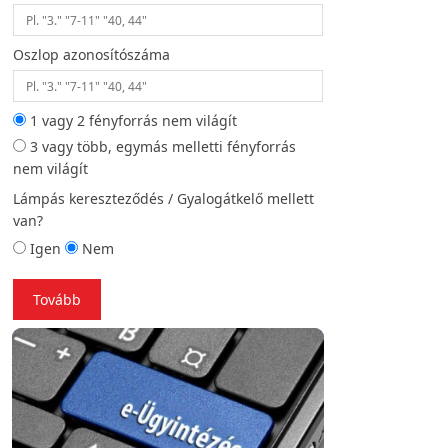
Oszlop azonosítószáma
Helyszíni fotó (opc
1 vagy 2 fényforrás nem világít
3 vagy több, egymás melletti fényforrás
Vissza
To
nem világít
Lámpás kereszteződés / Gyalogátkelő mellett
van?
Igen
Nem
Tovább