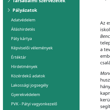
Társadalmi szervezetek
Pályázatok
Adatvédelem
Az e
isko
Álláshirdetés
Benc
Páty kártya
tele
Képviselői vélemények
a te
embe
Értéktár
csal
Hirdetmények
Morv
Közérdekű adatok
husz
Lakossági jogsegély
hány
kapn
Gyerekvédelem
kerü
PVK - Pátyi vagyonkezelő
segí