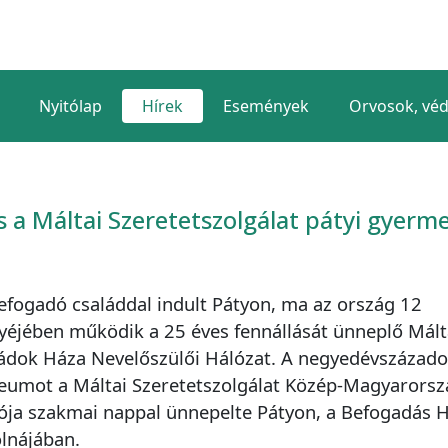
Nyitólap
Hírek
Események
Orvosok, vé
s a Máltai Szeretetszolgálat pátyi gyerme
efogadó családdal indult Pátyon, ma az ország 12
éjében működik a 25 éves fennállását ünneplő Mált
ádok Háza Nevelőszülői Hálózat. A negyedévszázado
leumot a Máltai Szeretetszolgálat Közép-Magyarorsz
ója szakmai nappal ünnepelte Pátyon, a Befogadás 
lnájában.