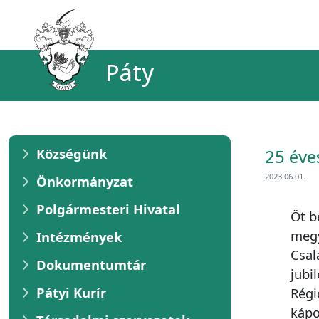
Páty
Községünk
25 éve
2023.06.01.
Önkormányzat
Polgármesteri Hivatal
Öt b
megy
Intézmények
Csal
Dokumentumtár
jubi
Pátyi Kurír
Régi
kápo