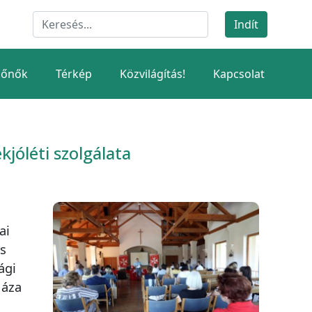
dőnők
Térkép
Közvilágítás!
Kapcsolat
kjóléti szolgálata
ai
s
ági
Háza