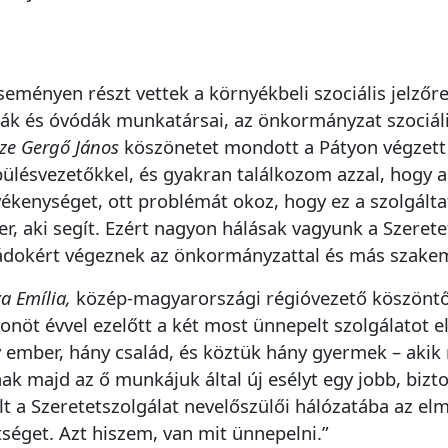
seményen részt vettek a környékbeli szociális jelzőr
lák és óvódák munkatársai, az önkormányzat szociál
ze Gergő János
köszönetet mondott a Pátyon végzett 
pülésvezetőkkel, és gyakran találkozom azzal, hogy a
vékenységet, ott problémát okoz, hogy ez a szolgálta
r, aki segít. Ezért nagyon hálásak vagyunk a Szerete
ádokért végeznek az önkormányzattal és más szakem
a Emília,
közép-magyarországi régióvezető köszöntőj
onöt évvel ezelőtt a két most ünnepelt szolgálatot el
 ember, hány család, és köztük hány gyermek – aki
ak majd az ő munkájuk által új esélyt egy jobb, biz
lt a Szeretetszolgálat nevelőszülői hálózatába az e
tséget. Azt hiszem, van mit ünnepelni.”