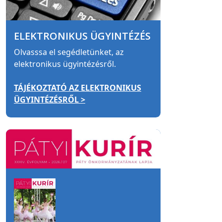
ELEKTRONIKUS ÜGYINTÉZÉS
Olvasssa el segédletünket, az
elektronikus ügyintézésről.
TÁJÉKOZTATÓ AZ ELEKTRONIKUS
ÜGYINTÉZÉSRŐL >