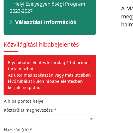
Helyi Esélyegyenlőségi Program
A Ma
2023-2027
megy
Választási információk
halm
Közvilágítási hibabejelentés
Egy hibabejelentés kizárólag 1 hibacímet
tartalmazhat.
Az utca más szakaszán vagy más utcában
lévő hibákat külön hibabejelentésben
kérjük megadni.
A hiba pontos helye
A hiba jellege
Közterület megnevezése *
Hiba leírása *
Házszám(ok) *