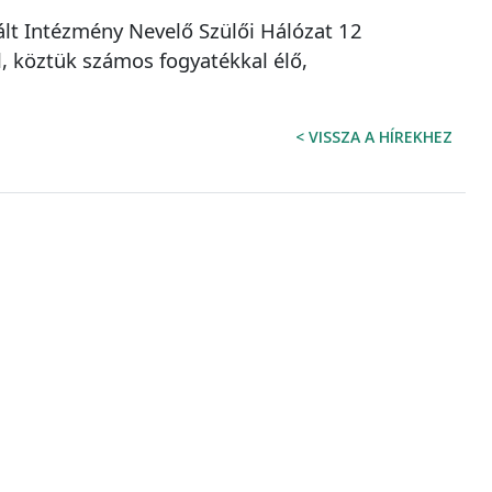
ált Intézmény Nevelő Szülői Hálózat 12
 köztük számos fogyatékkal élő,
< VISSZA A HÍREKHEZ
Fogadtuk hibabejelentését
Köszönjük, hogy bejelentésével is segíti a gyors
hibaelhárítást.
Tájékoztatjuk, hogy a 14:00 után bejelentett hibák