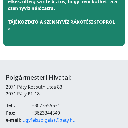
elkészültéig szinte biztos, hogy nem köthet rá a
szennyvíz hálózatra
.
TÁJÉKOZTATÓ A SZENNYVÍZ RÁKÖTÉSI STOPRÓL
>
Polgármesteri Hivatal:
2071 Páty Kossuth utca 83.
2071 Páty Pf. 18.
Tel.:
+3623555531
Fax:
+3623344540
e-mail:
ugyfelszolgalat@paty.hu