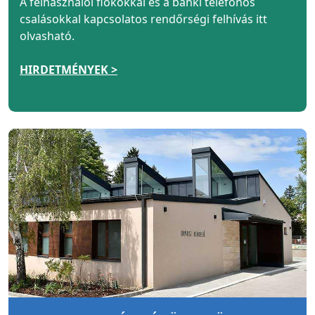
A felhasználói fiókokkal és a banki telefonos
csalásokkal kapcsolatos rendőrségi felhívás itt
olvasható.
HIRDETMÉNYEK >