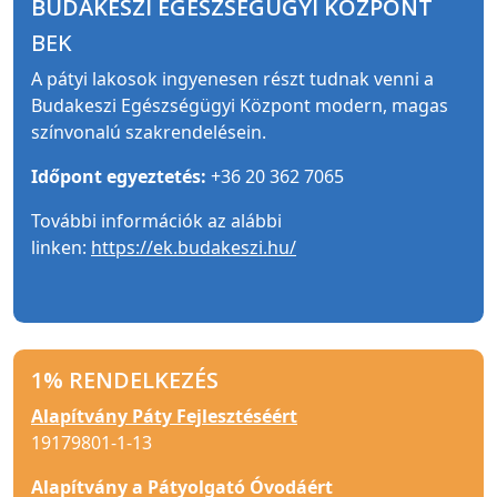
BUDAKESZI EGÉSZSÉGÜGYI KÖZPONT
BEK
A pátyi lakosok ingyenesen részt tudnak venni a
Budakeszi Egészségügyi Központ modern, magas
színvonalú szakrendelésein.
Időpont egyeztetés:
+36 20 362 7065
További információk az alábbi
linken:
https://ek.budakeszi.hu/
1% RENDELKEZÉS
Alapítvány Páty Fejlesztéséért
19179801-1-13
Alapítvány a Pátyolgató Óvodáért