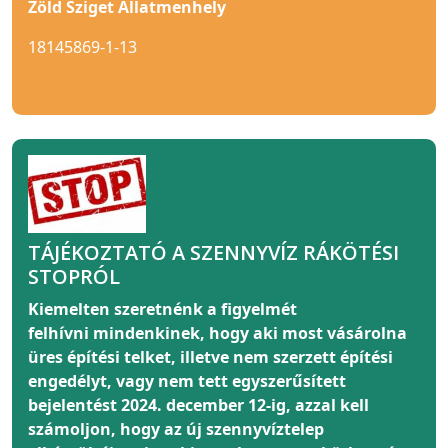
Zöld Sziget Állatmenhely
18145869-1-13
TÁJÉKOZTATÓ A SZENNYVÍZ RÁKÖTÉSI
STOPRÓL
Kiemelten szeretnénk a figyelmét
felhívni
mindenkinek
, hogy aki most vásárolna
üres építési telket, illetve nem szerzett építési
engedélyt, vagy nem tett egyszerűsített
bejelentést 2024. december 12-ig, azzal kell
számoljon, hogy az új szennyvíztelep