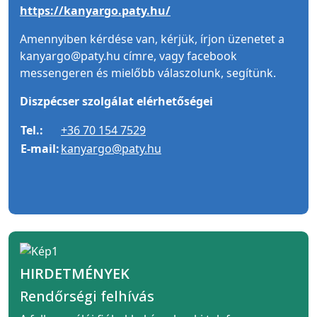
https://kanyargo.paty.hu/
Amennyiben kérdése van, kérjük, írjon üzenetet a
kanyargo@paty.hu címre, vagy facebook
messengeren és mielőbb válaszolunk, segítünk.
Diszpécser szolgálat elérhetőségei
Tel.:
+36 70 154 7529
E-mail:
kanyargo@paty.hu
HIRDETMÉNYEK
Rendőrségi felhívás