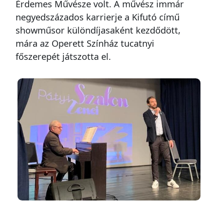
Érdemes Művésze volt. A művész immár
negyedszázados karrierje a Kifutó című
showműsor különdíjasaként kezdődött,
mára az Operett Színház tucatnyi
főszerepét játszotta el.