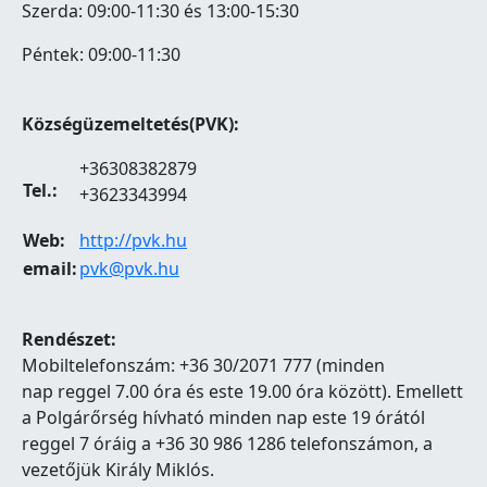
Szerda: 09:00-11:30 és 13:00-15:30
Péntek: 09:00-11:30
Községüzemeltetés(PVK):
+36308382879
Tel.:
+3623343994
Web:
http://pvk.hu
email:
pvk@pvk.hu
Rendészet:
Mobiltelefonszám: +36 30/2071 777 (minden
nap reggel 7.00 óra és este 19.00 óra között). Emellett
a Polgárőrség hívható minden nap este 19 órától
reggel 7 óráig a +36 30 986 1286 telefonszámon, a
vezetőjük Király Miklós.