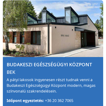
BUDAKESZI EGÉSZSÉGÜGYI KÖZPONT
BEK
A pátyi lakosok ingyenesen részt tudnak venni a
Budakeszi Egészségügyi Központ modern, magas
színvonalú szakrendelésein.
Időpont egyeztetés:
+36 20 362 7065