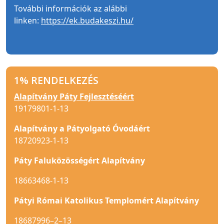
További információk az alábbi
linken:
https://ek.budakeszi.hu/
1% RENDELKEZÉS
Alapítvány Páty Fejlesztéséért
19179801-1-13
Alapítvány a Pátyolgató Óvodáért
18720923-1-13
Páty Faluközösségért Alapítvány
18663468-1-13
Pátyi Római Katolikus Templomért Alapítvány
18687996–2–13