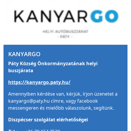
KANYARGO
Páty Község Önkormányzatának helyi
buszjárata
https://kanyargo.paty.hu/
Amennyiben kérdése van, kérjük, írjon üzenetet a
kanyargo@paty.hu címre, vagy facebook
messengeren és mielőbb válaszolunk, segítünk.
Diszpécser szolgálat elérhetőségei