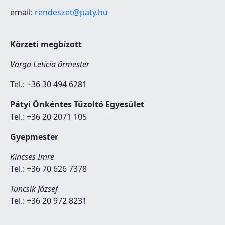
email:
rendeszet@paty.hu
Körzeti megbízott
Varga Letícia őrmester
Tel.: +36 30 494 6281
Pátyi Önkéntes Tűzoltó Egyesület
Tel.: +36 20 2071 105
Gyepmester
Kincses Imre
Tel.: +36 70 626 7378
Tuncsik József
Tel.: +36 20 972 8231