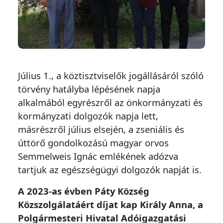
Július 1., a köztisztviselők jogállásáról szóló
törvény hatályba lépésének napja
alkalmából egyrészről az önkormányzati és
kormányzati dolgozók napja lett,
másrészről július elsején, a zseniális és
úttörő gondolkozású magyar orvos
Semmelweis Ignác emlékének adózva
tartjuk az egészségügyi dolgozók napját is.
A 2023-as évben Páty Község
Közszolgálatáért díjat kap Király Anna, a
Polgármesteri Hivatal Adóigazgatási