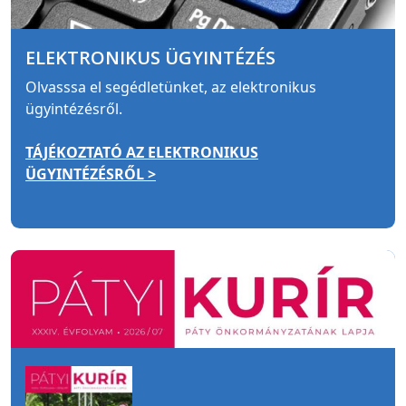
ELEKTRONIKUS ÜGYINTÉZÉS
Olvasssa el segédletünket, az elektronikus
ügyintézésről.
TÁJÉKOZTATÓ AZ ELEKTRONIKUS
ÜGYINTÉZÉSRŐL >