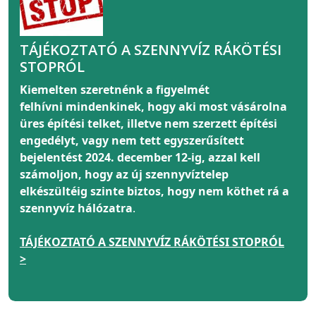
TÁJÉKOZTATÓ A SZENNYVÍZ RÁKÖTÉSI
STOPRÓL
Kiemelten szeretnénk a figyelmét
felhívni
mindenkinek
, hogy aki most vásárolna
üres építési telket, illetve nem szerzett építési
engedélyt, vagy nem tett egyszerűsített
bejelentést 2024. december 12-ig, azzal kell
számoljon, hogy az új szennyvíztelep
elkészültéig szinte biztos, hogy nem köthet rá a
szennyvíz hálózatra
.
TÁJÉKOZTATÓ A SZENNYVÍZ RÁKÖTÉSI STOPRÓL
>