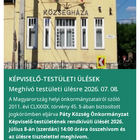
KÉPVISELŐ-TESTÜLETI ÜLÉSEK
Meghívó testületi ülésre 2026. 07. 08.
A Magyarország helyi önkormányzatairól szóló
2011. évi CLXXXIX. törvény 45. §-ában biztosított
jogkörömben eljárva
Páty Község Önkormányzat
Képviselő-testületének rendkívüli ülését 2026.
július 8-án (szerdán) 14:00 órára összehívom és
az ülésre tisztelettel meghívom.