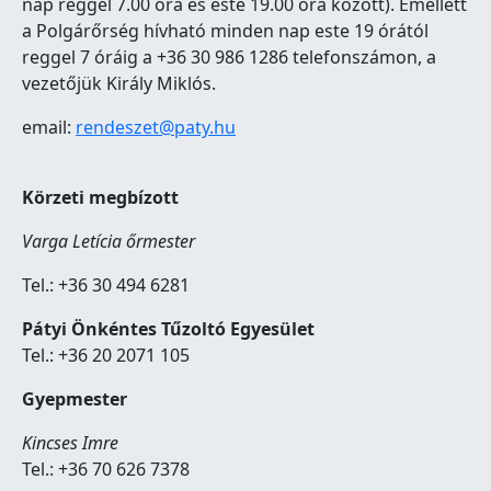
nap reggel 7.00 óra és este 19.00 óra között). Emellett
a Polgárőrség hívható minden nap este 19 órától
reggel 7 óráig a +36 30 986 1286 telefonszámon, a
vezetőjük Király Miklós.
email:
rendeszet@paty.hu
Körzeti megbízott
Varga Letícia őrmester
Tel.: +36 30 494 6281
Pátyi Önkéntes Tűzoltó Egyesület
Tel.: +36 20 2071 105
Gyepmester
Kincses Imre
Tel.: +36 70 626 7378