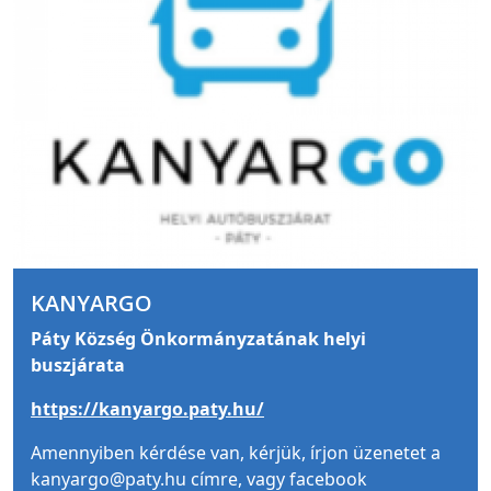
KANYARGO
Páty Község Önkormányzatának helyi
buszjárata
https://kanyargo.paty.hu/
Amennyiben kérdése van, kérjük, írjon üzenetet a
kanyargo@paty.hu címre, vagy facebook