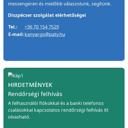
messengeren és mielőbb válaszolunk, segítünk.
Diszpécser szolgálat elérhetőségei
Tel.:
+36 70 154 7529
E-mail:
kanyargo@paty.hu
HIRDETMÉNYEK
Rendőrségi felhívás
A felhasználói fiókokkal és a banki telefonos
csalásokkal kapcsolatos rendőrségi felhívás itt
olvasható.