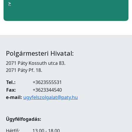
>
Polgármesteri Hivatal:
2071 Páty Kossuth utca 83.
2071 Páty Pf. 18.
Tel.:
+3623555531
Fax:
+3623344540
e-mail:
ugyfelszolgalat@paty.hu
Ügyfélfogadás:
Hétfő:
13.00 - 18.00