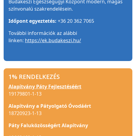
Budakeszi Egészségügyi Központ modern, magas
színvonalú szakrendelésein.
Időpont egyeztetés:
+36 20 362 7065
További információk az alábbi
linken:
https://ek.budakeszi.hu/
1% RENDELKEZÉS
Alapítvány Páty Fejlesztéséért
19179801-1-13
Alapítvány a Pátyolgató Óvodáért
18720923-1-13
Páty Faluközösségért Alapítvány