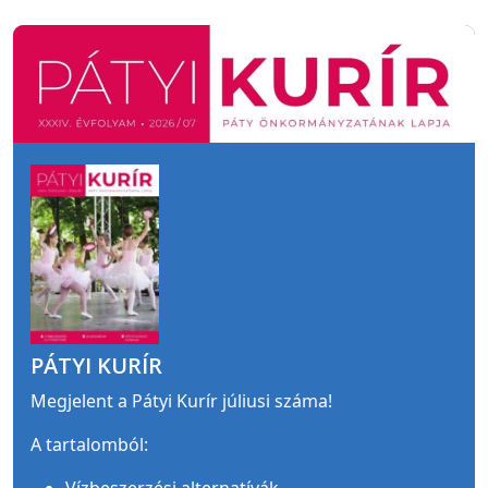
PÁTYI KURÍR
Megjelent a Pátyi Kurír júliusi száma!
A tartalomból: