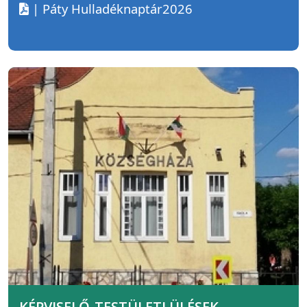
| Páty Hulladéknaptár2026
KÉPVISELŐ-TESTÜLETI ÜLÉSEK