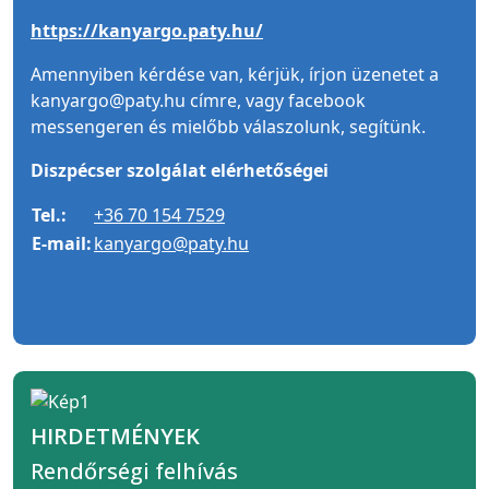
https://kanyargo.paty.hu/
Amennyiben kérdése van, kérjük, írjon üzenetet a
kanyargo@paty.hu címre, vagy facebook
messengeren és mielőbb válaszolunk, segítünk.
Diszpécser szolgálat elérhetőségei
Tel.:
+36 70 154 7529
E-mail:
kanyargo@paty.hu
HIRDETMÉNYEK
Rendőrségi felhívás