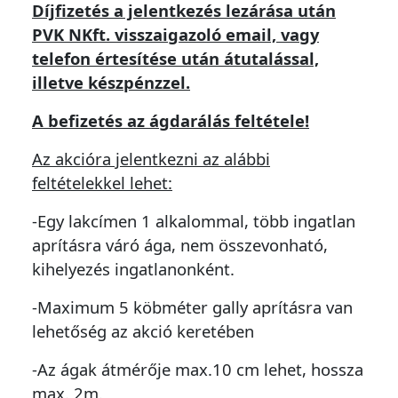
Díjfizetés a jelentkezés lezárása után
PVK NKft. visszaigazoló email, vagy
telefon értesítése után átutalással,
illetve készpénzzel.
A befizetés az ágdarálás feltétele!
Az akcióra jelentkezni az alábbi
feltételekkel lehet:
-Egy lakcímen 1 alkalommal, több ingatlan
aprításra váró ága, nem összevonható,
kihelyezés ingatlanonként.
-Maximum 5 köbméter gally aprításra van
lehetőség az akció keretében
-Az ágak átmérője max.10 cm lehet, hossza
max. 2m.