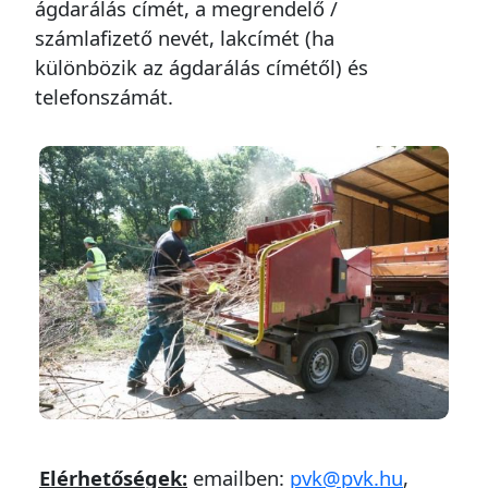
ágdarálás címét, a megrendelő /
számlafizető nevét, lakcímét (ha
különbözik az ágdarálás címétől) és
telefonszámát.
Elérhetőségek:
emailben:
pvk@pvk.hu
,