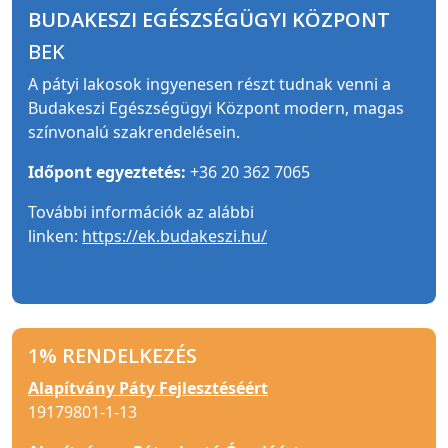
BUDAKESZI EGÉSZSÉGÜGYI KÖZPONT
BEK
A pátyi lakosok ingyenesen részt tudnak venni a
Budakeszi Egészségügyi Központ modern, magas
színvonalú szakrendelésein.
Időpont egyeztetés:
+36 20 362 7065
További információk az alábbi
linken:
https://ek.budakeszi.hu/
1% RENDELKEZÉS
Alapítvány Páty Fejlesztéséért
19179801-1-13