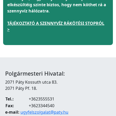
elkészültéig szinte biztos, hogy nem köthet rá a
szennyvíz hálózatra
.
TÁJÉKOZTATÓ A SZENNYVÍZ RÁKÖTÉSI STOPRÓL
>
Polgármesteri Hivatal:
2071 Páty Kossuth utca 83.
2071 Páty Pf. 18.
Tel.:
+3623555531
Fax:
+3623344540
e-mail:
ugyfelszolgalat@paty.hu