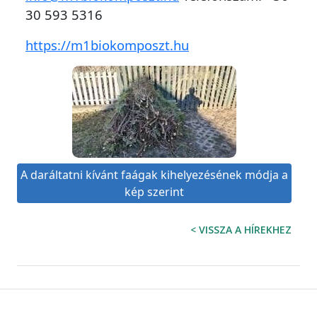
30 593 5316
https://m1biokomposzt.hu
A daráltatni kívánt faágak kihelyezésének módja a
kép szerint
< VISSZA A HÍREKHEZ