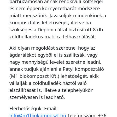
párhuzamosan annak rendkívüli költségei
és nem éppen környezetbarát módszere
miatt megszűnik. Javasoljuk mindenkinek a
komposztálás lehetőségét, illetve ha
szükséges a Depónia által biztosított 8 db
zöldhulladékos matrica felhasználását.
Aki olyan megoldást szeretne, hogy az
ágdarálékot egyből el is szállítsák, vagy
nagy mennyiségű levelet szeretne leadni,
annak tudjuk ajánlani a Pátyi komposztáló
(M1 biokomposzt Kft.) lehetőségét, akik
vállalják a zöldhulladék háztól való
elszállítását is, illetve a telephelyükön
személyesen is leadható.
Elérhetőségük: Email:
info@m1biokomposzt.hu
Telefonszám: +36