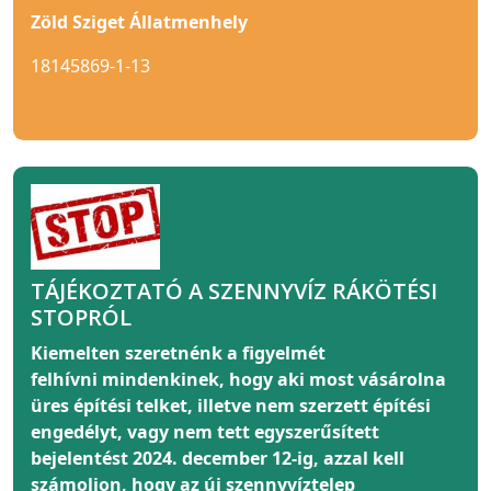
Zöld Sziget Állatmenhely
18145869-1-13
TÁJÉKOZTATÓ A SZENNYVÍZ RÁKÖTÉSI
STOPRÓL
Kiemelten szeretnénk a figyelmét
felhívni
mindenkinek
, hogy aki most vásárolna
üres építési telket, illetve nem szerzett építési
engedélyt, vagy nem tett egyszerűsített
bejelentést 2024. december 12-ig, azzal kell
számoljon, hogy az új szennyvíztelep