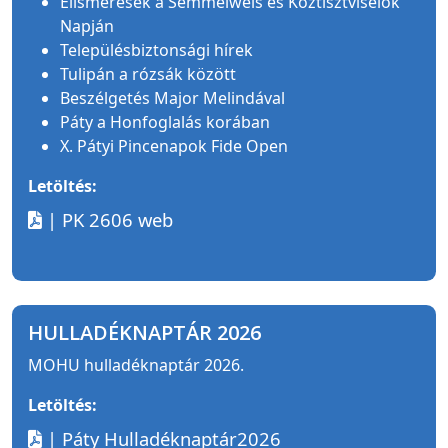
Elismerések a Semmelweis és Köztisztviselők
Napján
Településbiztonsági hírek
Tulipán a rózsák között
Beszélgetés Major Melindával
Páty a Honfoglalás korában
X. Pátyi Pincenapok Fide Open
Letöltés:
| PK 2606 web
HULLADÉKNAPTÁR 2026
MOHU hulladéknaptár 2026.
Letöltés:
| Páty Hulladéknaptár2026