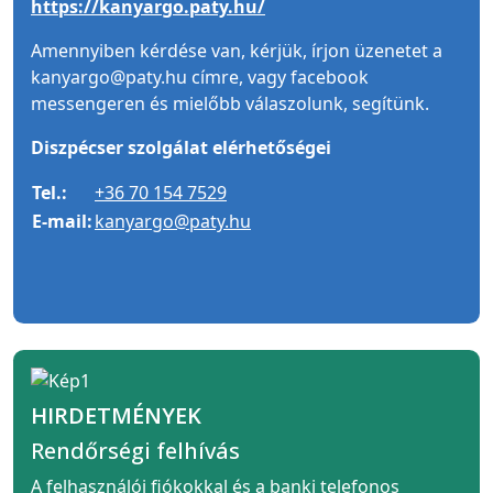
https://kanyargo.paty.hu/
Amennyiben kérdése van, kérjük, írjon üzenetet a
kanyargo@paty.hu címre, vagy facebook
messengeren és mielőbb válaszolunk, segítünk.
Diszpécser szolgálat elérhetőségei
Tel.:
+36 70 154 7529
E-mail:
kanyargo@paty.hu
HIRDETMÉNYEK
Rendőrségi felhívás
A felhasználói fiókokkal és a banki telefonos