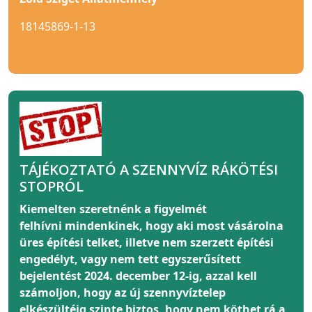
18145869-1-13
TÁJÉKOZTATÓ A SZENNYVÍZ RÁKÖTÉSI
STOPRÓL
Kiemelten szeretnénk a figyelmét
felhívni
mindenkinek
, hogy aki most vásárolna
üres építési telket, illetve nem szerzett építési
engedélyt, vagy nem tett egyszerűsített
bejelentést 2024. december 12-ig, azzal kell
számoljon, hogy az új szennyvíztelep
elkészültéig szinte biztos, hogy nem köthet rá a