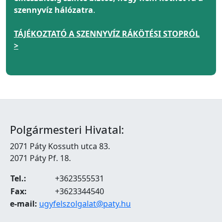
szennyvíz hálózatra
.
TÁJÉKOZTATÓ A SZENNYVÍZ RÁKÖTÉSI STOPRÓL
>
Polgármesteri Hivatal:
2071 Páty Kossuth utca 83.
2071 Páty Pf. 18.
Tel.:
+3623555531
Fax:
+3623344540
e-mail:
ugyfelszolgalat@paty.hu