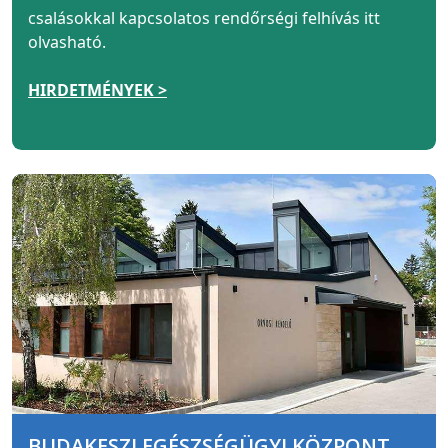
csalásokkal kapcsolatos rendőrségi felhívás itt
olvasható.
HIRDETMÉNYEK >
BUDAKESZI EGÉSZSÉGÜGYI KÖZPONT