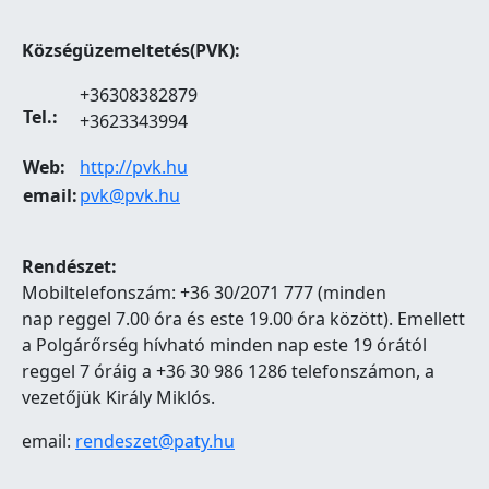
Községüzemeltetés(PVK):
+36308382879
Tel.:
+3623343994
Web:
http://pvk.hu
email:
pvk@pvk.hu
Rendészet:
Mobiltelefonszám: +36 30/2071 777 (minden
nap reggel 7.00 óra és este 19.00 óra között). Emellett
a Polgárőrség hívható minden nap este 19 órától
reggel 7 óráig a +36 30 986 1286 telefonszámon, a
vezetőjük Király Miklós.
email:
rendeszet@paty.hu