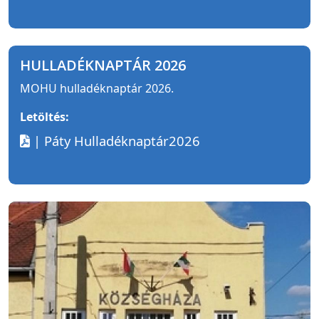
HULLADÉKNAPTÁR 2026
MOHU hulladéknaptár 2026.
Letöltés:
| Páty Hulladéknaptár2026