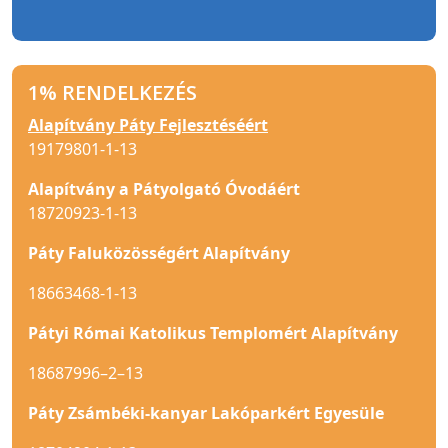
1% RENDELKEZÉS
Alapítvány Páty Fejlesztéséért
19179801-1-13
Alapítvány a Pátyolgató Óvodáért
18720923-1-13
Páty Faluközösségért Alapítvány
18663468-1-13
Pátyi Római Katolikus Templomért Alapítvány
18687996–2–13
Páty Zsámbéki-kanyar Lakóparkért Egyesüle