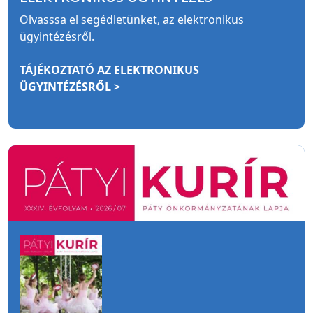
Olvasssa el segédletünket, az elektronikus
ügyintézésről.
TÁJÉKOZTATÓ AZ ELEKTRONIKUS
ÜGYINTÉZÉSRŐL >