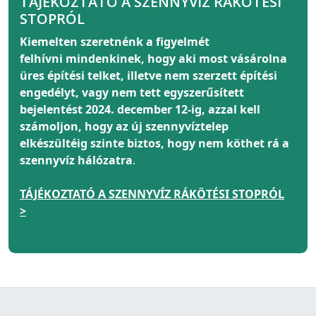
TÁJÉKOZTATÓ A SZENNYVÍZ RÁKÖTÉSI
STOPRÓL
Kiemelten szeretnénk a figyelmét
felhívni
mindenkinek
, hogy aki most vásárolna
üres építési telket, illetve nem szerzett építési
engedélyt, vagy nem tett egyszerűsített
bejelentést 2024. december 12-ig, azzal kell
számoljon, hogy az új szennyvíztelep
elkészültéig szinte biztos, hogy nem köthet rá a
szennyvíz hálózatra
.
TÁJÉKOZTATÓ A SZENNYVÍZ RÁKÖTÉSI STOPRÓL
>