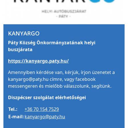
KANYARGO
Páty Község Önkormányzatának helyi
buszjárata
https://kanyargo.paty.hu/
Amennyiben kérdése van, kérjük, írjon üzenetet a
kanyargo@paty.hu címre, vagy facebook
messengeren és mielőbb válaszolunk, segítünk.
Diszpécser szolgálat elérhetőségei
Tel.:
+36 70 154 7529
E-mail:
kanyargo@paty.hu