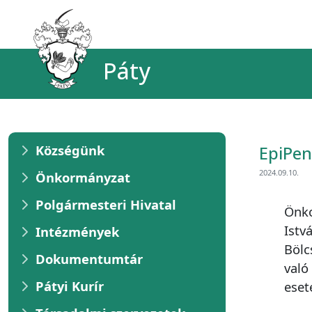
Páty
Községünk
EpiPen
2024.09.10.
Önkormányzat
Polgármesteri Hivatal
Önko
Istv
Intézmények
Bölc
Dokumentumtár
való
Pátyi Kurír
eset