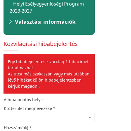
Helyi Esélyegyenlőségi Program
2023-2027
Választási információk
Közvilágítási hibabejelentés
Egy hibabejelentés kizárólag 1 hibacímet
tartalmazhat.
Az utca más szakaszán vagy más utcában
lévő hibákat külön hibabejelentésben
kérjük megadni.
A hiba pontos helye
A hiba jellege
Közterület megnevezése *
Hiba leírása *
Házszám(ok) *