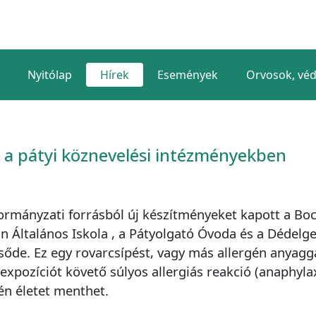
Nyitólap
Hírek
Események
Orvosok, vé
 a pátyi köznevelési intézményekben
rmányzati forrásból új készítményeket kapott a Boc
án Általános Iskola , a Pátyolgató Óvoda és a Dédelg
sőde. Ez egy rovarcsípést, vagy más allergén anyagg
 expozíciót követő súlyos allergiás reakció (anaphyla
én életet menthet.