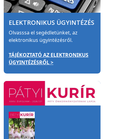
ELEKTRONIKUS ÜGYINTÉZÉS
Olvasssa el segédletünket, az
elektronikus ügyintézésről.
TÁJÉKOZTATÓ AZ ELEKTRONIKUS
ÜGYINTÉZÉSRŐL >