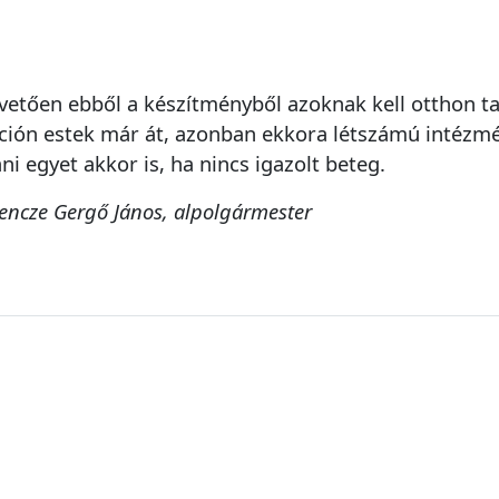
vetően ebből a készítményből azoknak kell otthon tar
ción estek már át, azonban ekkora létszámú intézm
ani egyet akkor is, ha nincs igazolt beteg.
Bencze Gergő János, alpolgármester