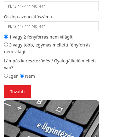
Oszlop azonosítószáma
Helyszíni fotó (opc
1 vagy 2 fényforrás nem világít
3 vagy több, egymás melletti fényforrás
Vissza
To
nem világít
Lámpás kereszteződés / Gyalogátkelő mellett
van?
Igen
Nem
Tovább