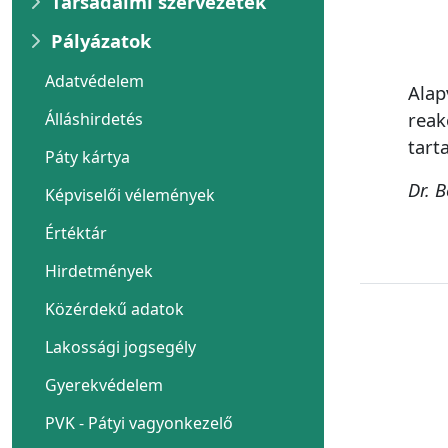
Társadalmi szervezetek
Pályázatok
Adatvédelem
Alap
reak
Álláshirdetés
tart
Páty kártya
Dr. 
Képviselői vélemények
Értéktár
Hirdetmények
Közérdekű adatok
Lakossági jogsegély
Gyerekvédelem
PVK - Pátyi vagyonkezelő