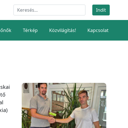
dőnők
Térkép
Közvilágítás!
Kapcsolat
skai
ető
al
xia)