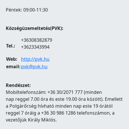
Péntek: 09:00-11:30
Községüzemeltetés(PVK):
+36308382879
Tel.:
+3623343994
Web:
http://pvk.hu
email:
pvk@pvk.hu
Rendészet:
Mobiltelefonszám: +36 30/2071 777 (minden
nap reggel 7.00 óra és este 19.00 óra között). Emellett
a Polgárőrség hívható minden nap este 19 órától
reggel 7 óráig a +36 30 986 1286 telefonszámon, a
vezetőjük Király Miklós.