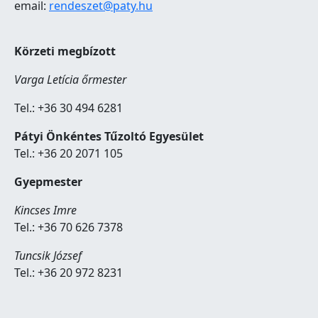
email:
rendeszet@paty.hu
Körzeti megbízott
Varga Letícia őrmester
Tel.: +36 30 494 6281
Pátyi Önkéntes Tűzoltó Egyesület
Tel.: +36 20 2071 105
Gyepmester
Kincses Imre
Tel.: +36 70 626 7378
Tuncsik József
Tel.: +36 20 972 8231