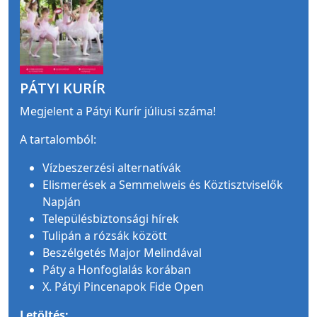
PÁTYI KURÍR
Megjelent a Pátyi Kurír júliusi száma!
A tartalomból:
Vízbeszerzési alternatívák
Elismerések a Semmelweis és Köztisztviselők
Napján
Településbiztonsági hírek
Tulipán a rózsák között
Beszélgetés Major Melindával
Páty a Honfoglalás korában
X. Pátyi Pincenapok Fide Open
Letöltés: