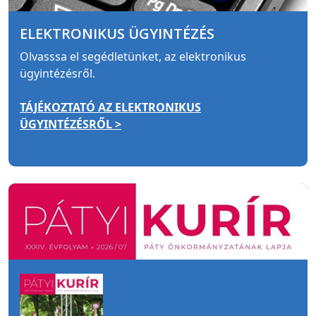
ELEKTRONIKUS ÜGYINTÉZÉS
Olvasssa el segédletünket, az elektronikus
ügyintézésről.
TÁJÉKOZTATÓ AZ ELEKTRONIKUS
ÜGYINTÉZÉSRŐL >