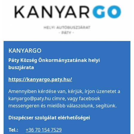
KANYARGO
Páty Község Önkormányzatának helyi
buszjárata
https://kanyargo.paty.hu/
Amennyiben kérdése van, kérjük, írjon üzenetet a
kanyargo@paty.hu címre, vagy facebook
messengeren és mielőbb válaszolunk, segítünk.
Diszpécser szolgálat elérhetőségei
Tel.:
+36 70 154 7529