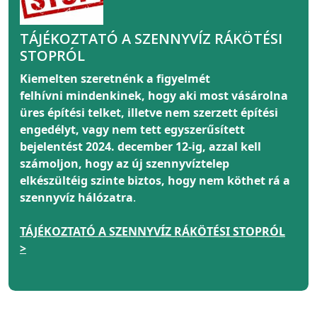
TÁJÉKOZTATÓ A SZENNYVÍZ RÁKÖTÉSI
STOPRÓL
Kiemelten szeretnénk a figyelmét
felhívni
mindenkinek
, hogy aki most vásárolna
üres építési telket, illetve nem szerzett építési
engedélyt, vagy nem tett egyszerűsített
bejelentést 2024. december 12-ig, azzal kell
számoljon, hogy az új szennyvíztelep
elkészültéig szinte biztos, hogy nem köthet rá a
szennyvíz hálózatra
.
TÁJÉKOZTATÓ A SZENNYVÍZ RÁKÖTÉSI STOPRÓL
>