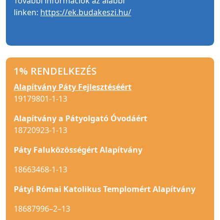
További információk az alábbi
linken:
https://ek.budakeszi.hu/
1% RENDELKEZÉS
Alapítvány Páty Fejlesztéséért
19179801-1-13
Alapítvány a Pátyolgató Óvodáért
18720923-1-13
Páty Faluközösségért Alapítvány
18663468-1-13
Pátyi Római Katolikus Templomért Alapítvány
18687996–2–13