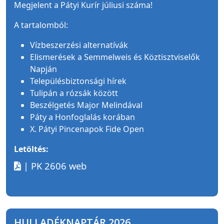
Megjelent a Pátyi Kurír júliusi száma!
A tartalomból:
Vízbeszerzési alternatívák
Elismerések a Semmelweis és Köztisztviselők
Napján
Településbiztonsági hírek
Tulipán a rózsák között
Beszélgetés Major Melindával
Páty a Honfoglalás korában
X. Pátyi Pincenapok Fide Open
Letöltés:
| PK 2606 web
HULLADÉKNAPTÁR 2026