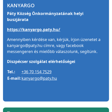
KANYARGO
Páty Község Önkormányzatának helyi
buszjárata
https://kanyargo.paty.hu/
Amennyiben kérdése van, kérjük, írjon üzenetet a
kanyargo@paty.hu címre, vagy facebook
messengeren és mielőbb válaszolunk, segítünk.
Diszpécser szolgálat elérhetőségei
Tel.:
+36 70 154 7529
E-mail:
kanyargo@paty.hu