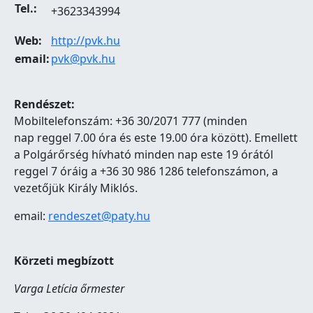
Tel.:
+3623343994
Web:
http://pvk.hu
email:
pvk@pvk.hu
Rendészet:
Mobiltelefonszám: +36 30/2071 777 (minden
nap reggel 7.00 óra és este 19.00 óra között). Emellett
a Polgárőrség hívható minden nap este 19 órától
reggel 7 óráig a +36 30 986 1286 telefonszámon, a
vezetőjük Király Miklós.
email:
rendeszet@paty.hu
Körzeti megbízott
Varga Letícia őrmester