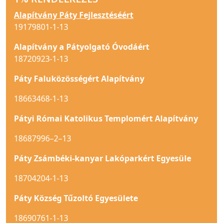
Alapítvány Páty Fejlesztéséért
19179801-1-13
Alapítvány a Pátyolgató Óvodáért
18720923-1-13
Páty Faluközösségért Alapítvány
18663468-1-13
Pátyi Római Katolikus Templomért Alapítvány
18687996–2–13
Páty Zsámbéki-kanyar Lakóparkért Egyesüle
18704204-1-13
Páty Község Tűzoltó Egyesülete
18690761-1-13