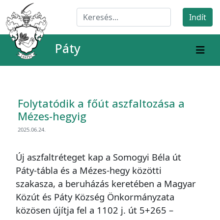
Páty
Folytatódik a főút aszfaltozása a
Mézes-hegyig
2025.06.24.
Új aszfaltréteget kap a Somogyi Béla út
Páty-tábla és a Mézes-hegy közötti
szakasza, a beruházás keretében a Magyar
Közút és Páty Község Önkormányzata
közösen újítja fel a 1102 j. út 5+265 –