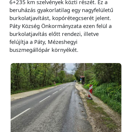
6+235 km szelvények közti részét. Ez a
beruházás gyakorlatilag egy nagyfelületű
burkolatjavítást, kopórétegcserét jelent.
Páty Község Önkormányzata ezen felül a
burkolatjavítás előtt rendezi, illetve
felújítja a Páty, Mézeshegyi
buszmegállópár környékét.