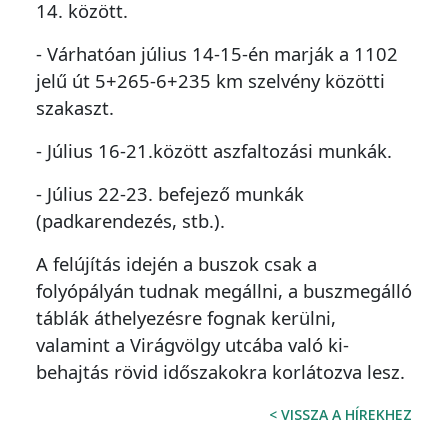
14. között.
- Várhatóan július 14-15-én marják a 1102
jelű út 5+265-6+235 km szelvény közötti
szakaszt.
- Július 16-21.között aszfaltozási munkák.
- Július 22-23. befejező munkák
(padkarendezés, stb.).
A felújítás idején a buszok csak a
folyópályán tudnak megállni, a buszmegálló
táblák áthelyezésre fognak kerülni,
valamint a Virágvölgy utcába való ki-
behajtás rövid időszakokra korlátozva lesz.
< VISSZA A HÍREKHEZ