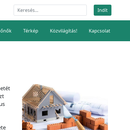
dőnők
Térkép
Közvilágítás!
Kapcsolat
letét
zt
us
ete