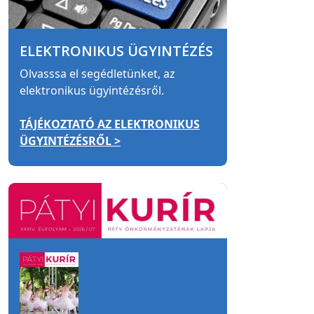
ELEKTRONIKUS ÜGYINTÉZÉS
Olvasssa el segédletünket, az
elektronikus ügyintézésről.
TÁJÉKOZTATÓ AZ ELEKTRONIKUS
ÜGYINTÉZÉSRŐL >