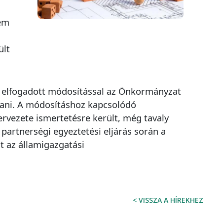
rém
ült
z elfogadott módosítással az Önkormányzat
ítani. A módosításhoz kapcsolódó
ervezete ismertetésre került, még tavaly
 partnerségi egyeztetési eljárás során a
t az államigazgatási
< VISSZA A HÍREKHEZ