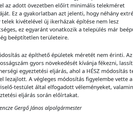
 el az adott övezetben előírt minimális telekméret
áját. Ez a gyakorlatban azt jelenti, hogy néhány ext
 telek kivételével új ikerházak építése nem lesz
tséges, ez egyaránt vonatkozik a település már beép
ég beéptítetlen területeire.
dosítás az építhető épületek méretét nem érinti. A
kosságszám gyors növekedését kívánja fékezni, lass
nerségi egyeztetési eljárás, ahol a HÉSZ módosítás t
el lezajlott. A végleges módosítás figyelembe vette a
iselő-testület által elfogadott véleményeket, valamin
ztetési eljárás során előírtakat.
Bencze Gergő János alpolgármester