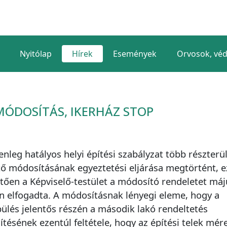
Nyitólap
Hírek
Események
Orvosok, vé
MÓDOSÍTÁS, IKERHÁZ STOP
lenleg hatályos helyi építési szabályzat több részterü
tő módosításának egyeztetési eljárása megtörtént, e
tően a Képviselő-testület a módosító rendeletet máj
n elfogadta. A módosításnak lényegi eleme, hogy a
pülés jelentős részén a második lakó rendeltetés
sítésének ezentúl feltétele, hogy az építési telek mér