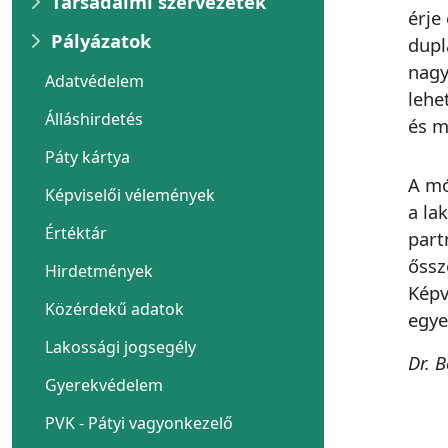
Társadalmi szervezetek
érje
Pályázatok
dupl
nagy
Adatvédelem
lehe
Álláshirdetés
és m
Páty kártya
A mó
Képviselői vélemények
a la
Értéktár
part
őssz
Hirdetmények
Képv
Közérdekű adatok
egye
Lakossági jogsegély
Dr. 
Gyerekvédelem
PVK - Pátyi vagyonkezelő