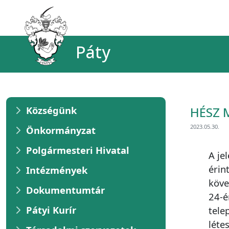
Páty
Községünk
HÉSZ 
2023.05.30.
Önkormányzat
Polgármesteri Hivatal
A je
érin
Intézmények
köve
Dokumentumtár
24-é
Pátyi Kurír
tele
léte