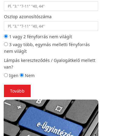
Oszlop azonosítószáma
Helyszíni fotó (opc
1 vagy 2 fényforrás nem világít
3 vagy több, egymás melletti fényforrás
Vissza
To
nem világít
Lámpás kereszteződés / Gyalogátkelő mellett
van?
Igen
Nem
Tovább