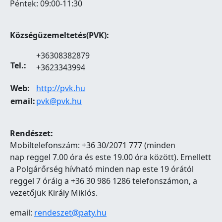
Péntek: 09:00-11:30
Községüzemeltetés(PVK):
+36308382879
Tel.:
+3623343994
Web:
http://pvk.hu
email:
pvk@pvk.hu
Rendészet:
Mobiltelefonszám: +36 30/2071 777 (minden
nap reggel 7.00 óra és este 19.00 óra között). Emellett
a Polgárőrség hívható minden nap este 19 órától
reggel 7 óráig a +36 30 986 1286 telefonszámon, a
vezetőjük Király Miklós.
email:
rendeszet@paty.hu