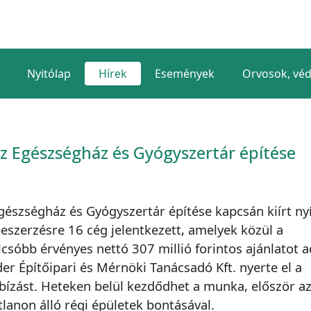
Nyitólap
Hírek
Események
Orvosok, vé
az Egészségház és Gyógyszertár építése
gészségház és Gyógyszertár építése kapcsán kiírt nyí
eszerzésre 16 cég jelentkezett, amelyek közül a
lcsóbb érvényes nettó 307 millió forintos ajánlatot a
der Építőipari és Mérnöki Tanácsadó Kft. nyerte el a
ízást. Heteken belül kezdődhet a munka, először a
tlanon álló régi épületek bontásával.