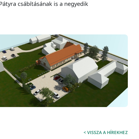
Pátyra csábításának is a negyedik
Fogadtuk hibabejelentését
Köszönjük, hogy bejelentésével is segíti a gyors
hibaelhárítást.
< VISSZA A HÍREKHEZ
Tájékoztatjuk, hogy a 14:00 után bejelentett hibák