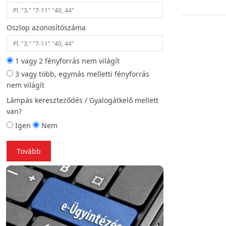
Oszlop azonosítószáma
Helyszíni fotó (opc
1 vagy 2 fényforrás nem világít
3 vagy több, egymás melletti fényforrás
Vissza
To
nem világít
Lámpás kereszteződés / Gyalogátkelő mellett
van?
Igen
Nem
Tovább