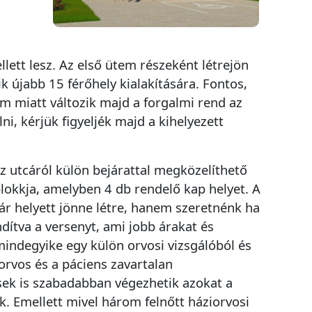
ett lesz. Az első ütem részeként létrejön
 újabb 15 férőhely kialakítására. Fontos,
m miatt változik majd a forgalmi rend az
i, kérjük figyeljék majd a kihelyezett
z utcáról külön bejárattal megközelíthető
blokkja, amelyben 4 db rendelő kap helyet. A
ár helyett jönne létre, hanem szeretnénk ha
dítva a versenyt, ami jobb árakat és
indegyike egy külön orvosi vizsgálóból és
 orvos és a páciens zavartalan
sek is szabadabban végezhetik azokat a
k. Emellett mivel három felnőtt háziorvosi