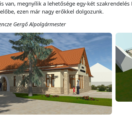
is van, megnyílik a lehetősége egy-két szakrendelés 
előbe, ezen már nagy erőkkel dolgozunk.
encze Gergő Alpolgármester
Bejelentő adatai
Bejelentő neve *
Email cím -
*
a visszaigazoláshoz