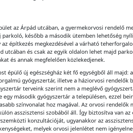
pület az Árpád utcában, a gyermekorvosi rendelő mell
j parkoló, később a második ütemben lehetőség nyílik
 az építkezés megkezdésével a várható teherforgalo
d utcában és csak az egyik oldalon lehet majd parkoln
ákat és annak megfelelően közlekedjenek.
st épülő új egészségház két fő egységből áll majd: a
orgalmú gyógyszertár, illetve a háziorvosi rendelők 
yszertár terveink szerint nem a meglévő gyógyszert
e egy második gyógyszertár a településen, ezzel bein
sabb színvonalat hoz magával. Az orvosi rendelők m
külön asszisztensi szobából áll. Így biztosítva van az
szemközti konzultációját, ugyanakkor az assziszten
kenységeket, melyek orvosi jelenlétet nem igényelne