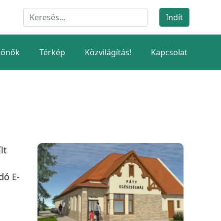
dőnők
Térkép
Közvilágítás!
Kapcsolat
lt
dó E-
z