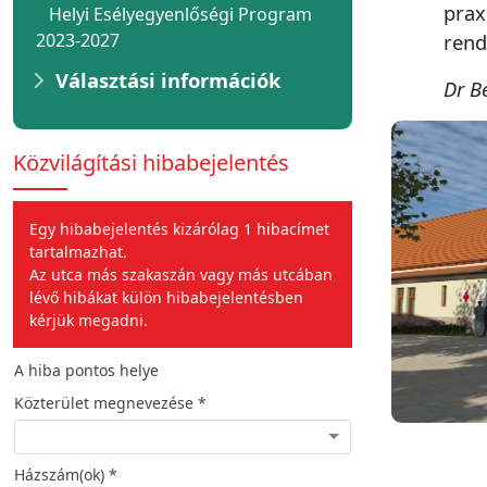
prax
Helyi Esélyegyenlőségi Program
2023-2027
rend
Választási információk
Dr B
Közvilágítási hibabejelentés
Egy hibabejelentés kizárólag 1 hibacímet
tartalmazhat.
Az utca más szakaszán vagy más utcában
lévő hibákat külön hibabejelentésben
kérjük megadni.
A hiba pontos helye
A hiba jellege
Közterület megnevezése *
Hiba leírása *
Házszám(ok) *