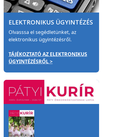
ELEKTRONIKUS ÜGYINTÉZÉS
Olvasssa el segédletünket, az
elektronikus ügyintézésről.
TÁJÉKOZTATÓ AZ ELEKTRONIKUS
ÜGYINTÉZÉSRŐL >