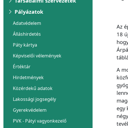
Társadalmi szervezetek
Pályázatok
Adatvédelem
Az é
18 ú
Álláshirdetés
hogy
Páty kártya
Árpá
Képviselői vélemények
tábl
Értéktár
A mo
közf
Hirdetmények
gyóg
Közérdekű adatok
lenn
Lakossági jogsegély
maga
egy 
Gyerekvédelem
négy
PVK - Pátyi vagyonkezelő
tevé