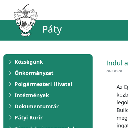
Páty
Községünk
Indul 
2025.08.20.
Önkormányzat
Polgármesteri Hivatal
Az E
közb
Intézmények
lego
Dokumentumtár
Buil
Pátyi Kurír
megb
inga