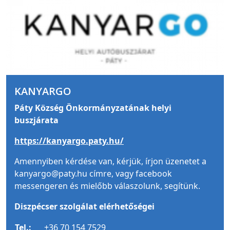
KANYARGO
Páty Község Önkormányzatának helyi
buszjárata
https://kanyargo.paty.hu/
Amennyiben kérdése van, kérjük, írjon üzenetet a
kanyargo@paty.hu címre, vagy facebook
messengeren és mielőbb válaszolunk, segítünk.
Diszpécser szolgálat elérhetőségei
Tel.:
+36 70 154 7529