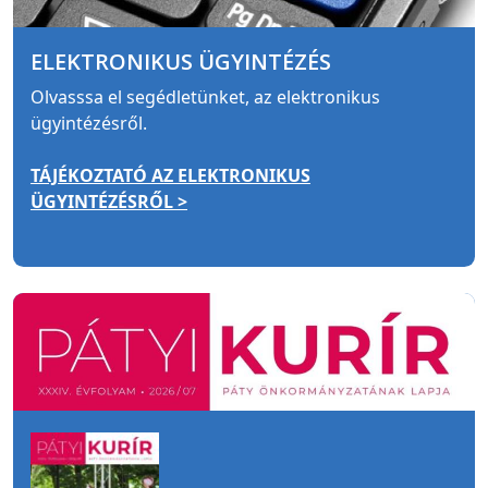
ELEKTRONIKUS ÜGYINTÉZÉS
Olvasssa el segédletünket, az elektronikus
ügyintézésről.
TÁJÉKOZTATÓ AZ ELEKTRONIKUS
ÜGYINTÉZÉSRŐL >