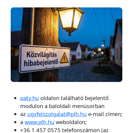
paty.hu
oldalon található bejelentő
modulon a baloldali menüsorban
az
ugyfelszolgalat@plh.hu
e-mail címen;
a
www.plh.hu
weboldalon;
+36 1 457 0575 telefonszámon (az