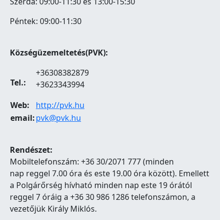
Szerda: 09:00-11:30 és 13:00-15:30
Péntek: 09:00-11:30
Községüzemeltetés(PVK):
+36308382879
Tel.:
+3623343994
Web:
http://pvk.hu
email:
pvk@pvk.hu
Rendészet:
Mobiltelefonszám: +36 30/2071 777 (minden
nap reggel 7.00 óra és este 19.00 óra között). Emellett
a Polgárőrség hívható minden nap este 19 órától
reggel 7 óráig a +36 30 986 1286 telefonszámon, a
vezetőjük Király Miklós.