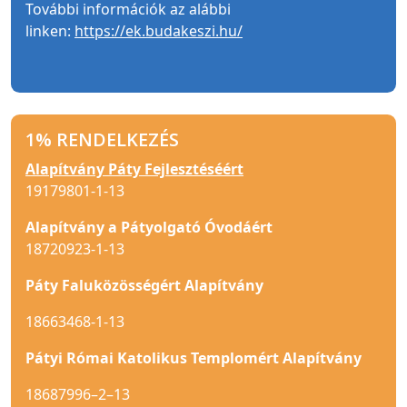
További információk az alábbi
linken:
https://ek.budakeszi.hu/
1% RENDELKEZÉS
Alapítvány Páty Fejlesztéséért
19179801-1-13
Alapítvány a Pátyolgató Óvodáért
18720923-1-13
Páty Faluközösségért Alapítvány
18663468-1-13
Pátyi Római Katolikus Templomért Alapítvány
18687996–2–13