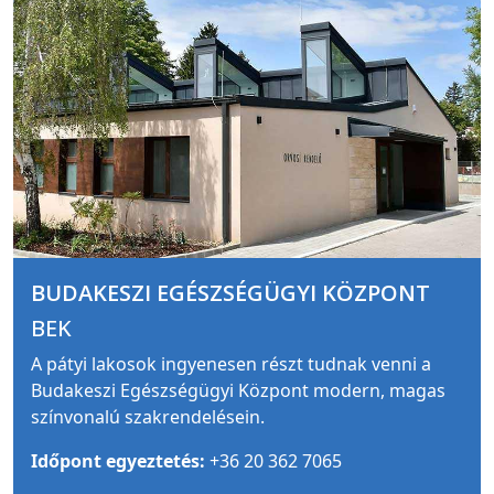
BUDAKESZI EGÉSZSÉGÜGYI KÖZPONT
BEK
A pátyi lakosok ingyenesen részt tudnak venni a
Budakeszi Egészségügyi Központ modern, magas
színvonalú szakrendelésein.
Időpont egyeztetés:
+36 20 362 7065