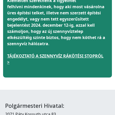
Kiemelten szeretnénk a figyelmét
felhívni
mindenkinek
, hogy aki most vásárolna
üres építési telket, illetve nem szerzett építési
engedélyt, vagy nem tett egyszerűsített
bejelentést 2024. december 12-ig, azzal kell
számoljon, hogy az új szennyvíztelep
elkészültéig szinte biztos, hogy nem köthet rá a
szennyvíz hálózatra
.
TÁJÉKOZTATÓ A SZENNYVÍZ RÁKÖTÉSI STOPRÓL
>
Polgármesteri Hivatal:
2071 Páty Kossuth utca 83.