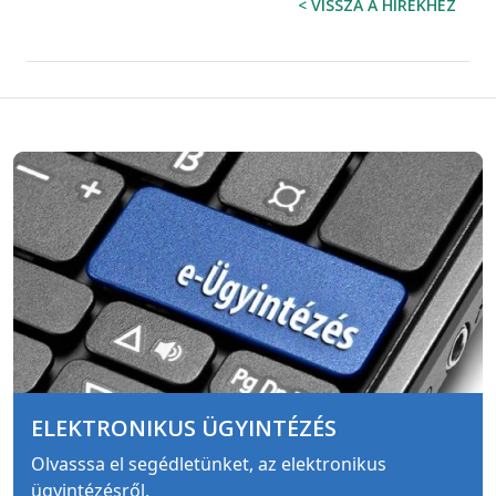
< VISSZA A HÍREKHEZ
ELEKTRONIKUS ÜGYINTÉZÉS
Olvasssa el segédletünket, az elektronikus
ügyintézésről.