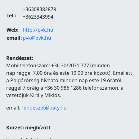
+36308382879
Tel.:
+3623343994
Web:
http://pvk.hu
email:
pvk@pvk.hu
Rendészet:
Mobiltelefonszám: +36 30/2071 777 (minden
nap reggel 7.00 óra és este 19.00 óra között). Emellett
a Polgárőrség hívható minden nap este 19 órától
reggel 7 óráig a +36 30 986 1286 telefonszámon, a
vezetőjük Király Miklós.
email:
rendeszet@paty.hu
Körzeti megbízott