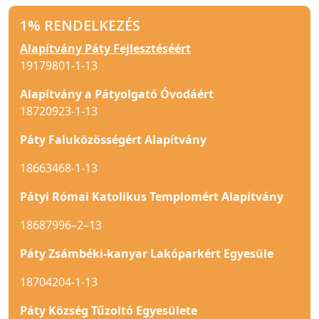
1% RENDELKEZÉS
Alapítvány Páty Fejlesztéséért
19179801-1-13
Alapítvány a Pátyolgató Óvodáért
18720923-1-13
Páty Faluközösségért Alapítvány
18663468-1-13
Pátyi Római Katolikus Templomért Alapítvány
18687996–2–13
Páty Zsámbéki-kanyar Lakóparkért Egyesüle
18704204-1-13
Páty Község Tűzoltó Egyesülete