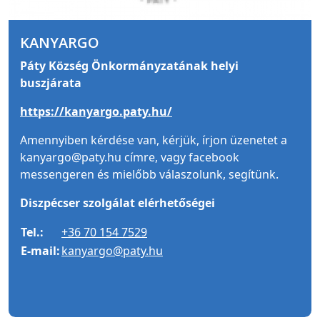
KANYARGO
Páty Község Önkormányzatának helyi
buszjárata
https://kanyargo.paty.hu/
Amennyiben kérdése van, kérjük, írjon üzenetet a
kanyargo@paty.hu címre, vagy facebook
messengeren és mielőbb válaszolunk, segítünk.
Diszpécser szolgálat elérhetőségei
Tel.:
+36 70 154 7529
E-mail:
kanyargo@paty.hu