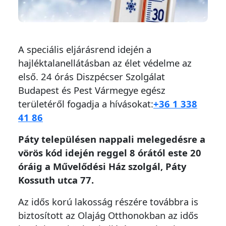
A speciális eljárásrend idején a
hajléktalanellátásban az élet védelme az
első. 24 órás Diszpécser Szolgálat
Budapest és Pest Vármegye egész
területéről fogadja a hívásokat:
+36 1 338
41 86
Páty településen nappali melegedésre a
vörös kód idején reggel 8 órától este 20
óráig a Művelődési Ház szolgál, Páty
Kossuth utca 77.
Az idős korú lakosság részére továbbra is
biztosított az Olajág Otthonokban az idős