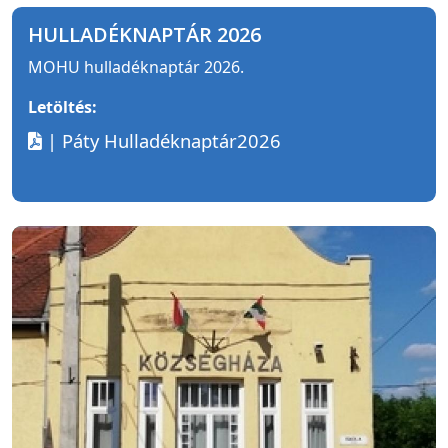
HULLADÉKNAPTÁR 2026
MOHU hulladéknaptár 2026.
Letöltés:
| Páty Hulladéknaptár2026