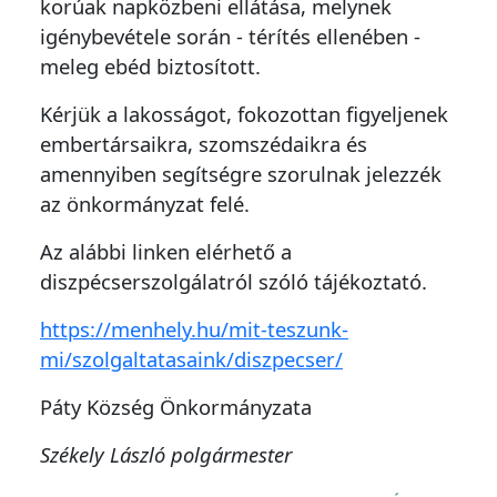
korúak napközbeni ellátása, melynek
igénybevétele során - térítés ellenében -
meleg ebéd biztosított.
Kérjük a lakosságot, fokozottan figyeljenek
embertársaikra, szomszédaikra és
amennyiben segítségre szorulnak jelezzék
az önkormányzat felé.
Az alábbi linken elérhető a
diszpécserszolgálatról szóló tájékoztató.
https://menhely.hu/mit-teszunk-
mi/szolgaltatasaink/diszpecser/
Páty Község Önkormányzata
Székely László polgármester