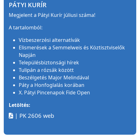
PÁTYI KURÍR
Megjelent a Pátyi Kurír júliusi száma!
A tartalomból:
Vízbeszerzési alternatívák
Elismerések a Semmelweis és Köztisztviselők
Napján
Településbiztonsági hírek
Tulipán a rózsák között
Beszélgetés Major Melindával
Páty a Honfoglalás korában
X. Pátyi Pincenapok Fide Open
Letöltés:
| PK 2606 web