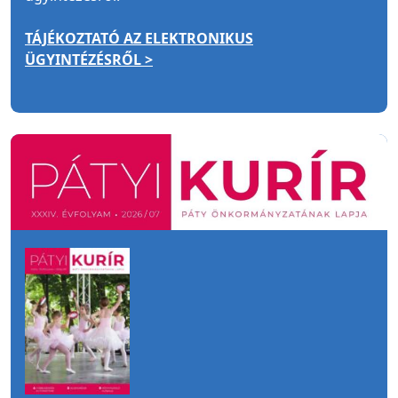
TÁJÉKOZTATÓ AZ ELEKTRONIKUS
ÜGYINTÉZÉSRŐL >