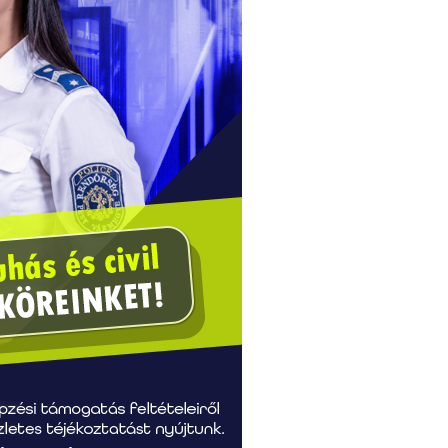
Fogadtuk hibabejelentését
Köszönjük, hogy bejelentésével is segíti a gyors
hibaelhárítást.
Tájékoztatjuk, hogy a 14:00 után bejelentett hibák