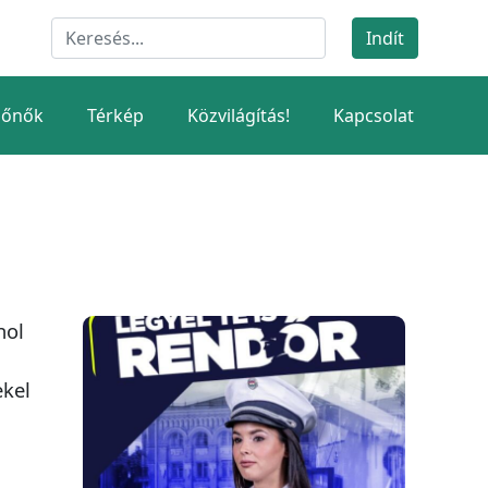
dőnők
Térkép
Közvilágítás!
Kapcsolat
hol
ekel