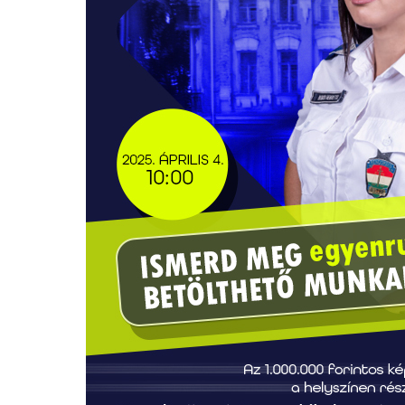
Bejelentő adatai
Bejelentő neve *
Email cím -
*
a visszaigazoláshoz