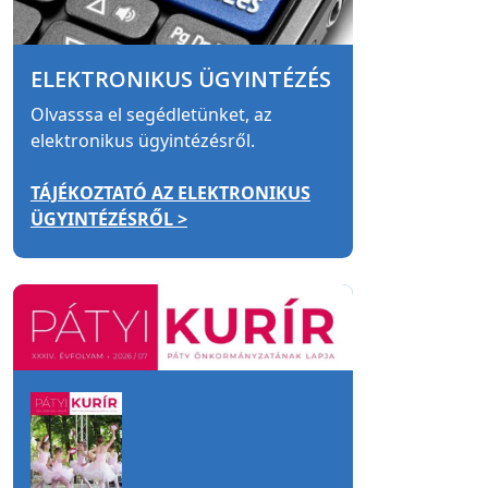
ELEKTRONIKUS ÜGYINTÉZÉS
Olvasssa el segédletünket, az
elektronikus ügyintézésről.
TÁJÉKOZTATÓ AZ ELEKTRONIKUS
ÜGYINTÉZÉSRŐL >