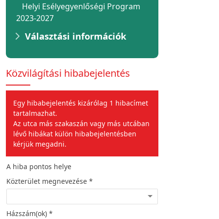
Helyi Esélyegyenlőségi Program
2023-2027
Választási információk
Közvilágítási hibabejelentés
Egy hibabejelentés kizárólag 1 hibacímet
tartalmazhat.
Az utca más szakaszán vagy más utcában
lévő hibákat külön hibabejelentésben
kérjük megadni.
A hiba pontos helye
A hiba jellege
Közterület megnevezése *
Hiba leírása *
Házszám(ok) *