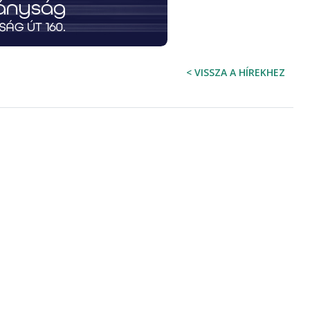
adatait a következő munkanapon tudjuk a
szerelőinknek továbbítani.
*
sához
Új bejelentés
< VISSZA A HÍREKHEZ