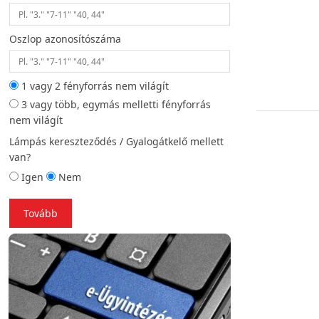
Oszlop azonosítószáma
Helyszíni fotó (opc
1 vagy 2 fényforrás nem világít
3 vagy több, egymás melletti fényforrás
Vissza
To
nem világít
Lámpás kereszteződés / Gyalogátkelő mellett
van?
Igen
Nem
Tovább