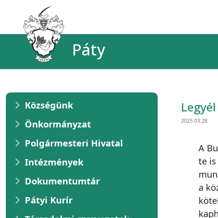
Páty
Községünk
Legyél 
2025.03.28.
Önkormányzat
Polgármesteri Hivatal
A Bu
te i
Intézmények
munk
Dokumentumtár
a kö
Pátyi Kurír
köte
kaph