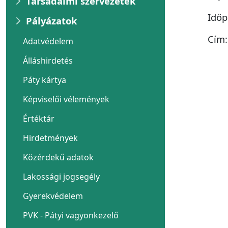
Társadalmi szervezetek
Időp
Pályázatok
Cím:
Adatvédelem
Álláshirdetés
Páty kártya
Képviselői vélemények
Értéktár
Hirdetmények
Közérdekű adatok
Lakossági jogsegély
Gyerekvédelem
PVK - Pátyi vagyonkezelő