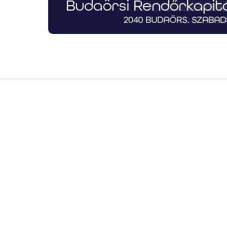
Telefonszám -
hibacím esetleges pontosítá
ionális):
Vissza
Küldés
vább