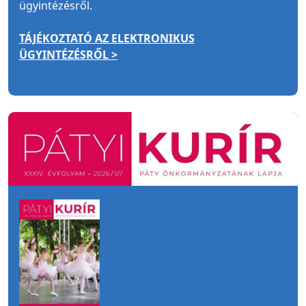
ügyintézésről.
TÁJÉKOZTATÓ AZ ELEKTRONIKUS
ÜGYINTÉZÉSRŐL >