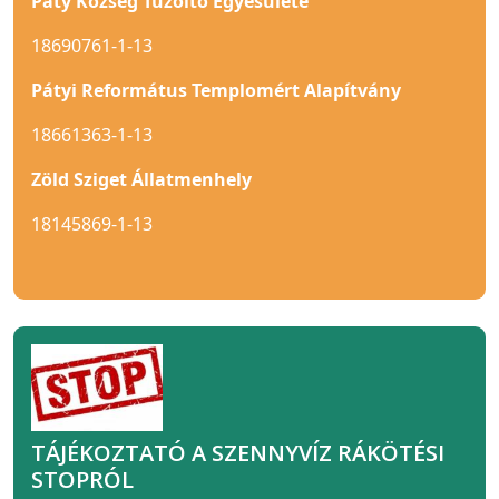
Páty Község Tűzoltó Egyesülete
18690761-1-13
Pátyi Református Templomért Alapítvány
18661363-1-13
Zöld Sziget Állatmenhely
18145869-1-13
TÁJÉKOZTATÓ A SZENNYVÍZ RÁKÖTÉSI
STOPRÓL