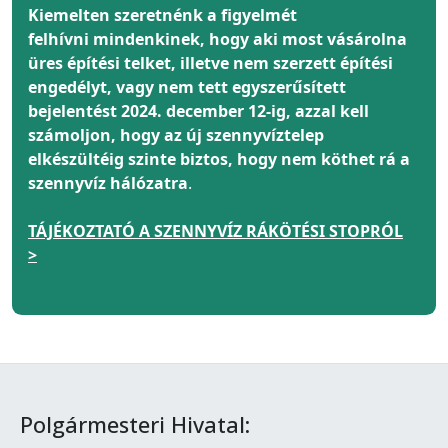
Kiemelten szeretnénk a figyelmét
felhívni
mindenkinek
, hogy aki most vásárolna
üres építési telket, illetve nem szerzett építési
engedélyt, vagy nem tett egyszerűsített
bejelentést 2024. december 12-ig, azzal kell
számoljon, hogy az új szennyvíztelep
elkészültéig szinte biztos, hogy nem köthet rá a
szennyvíz hálózatra
.
TÁJÉKOZTATÓ A SZENNYVÍZ RÁKÖTÉSI STOPRÓL
>
Polgármesteri Hivatal: