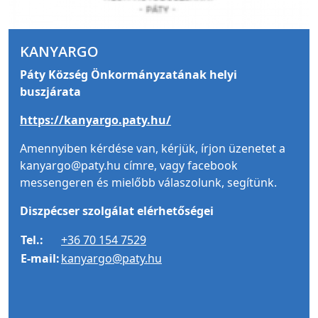
KANYARGO
Páty Község Önkormányzatának helyi
buszjárata
https://kanyargo.paty.hu/
Amennyiben kérdése van, kérjük, írjon üzenetet a
kanyargo@paty.hu címre, vagy facebook
messengeren és mielőbb válaszolunk, segítünk.
Diszpécser szolgálat elérhetőségei
Tel.:
+36 70 154 7529
E-mail:
kanyargo@paty.hu