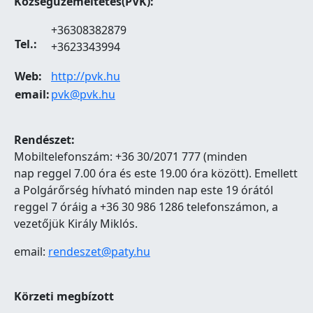
Községüzemeltetés(PVK):
+36308382879
Tel.:
+3623343994
Web:
http://pvk.hu
email:
pvk@pvk.hu
Rendészet:
Mobiltelefonszám: +36 30/2071 777 (minden
nap reggel 7.00 óra és este 19.00 óra között). Emellett
a Polgárőrség hívható minden nap este 19 órától
reggel 7 óráig a +36 30 986 1286 telefonszámon, a
vezetőjük Király Miklós.
email:
rendeszet@paty.hu
Körzeti megbízott