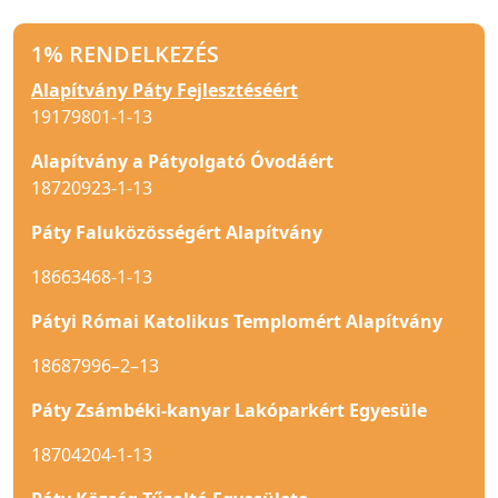
1% RENDELKEZÉS
Alapítvány Páty Fejlesztéséért
19179801-1-13
Alapítvány a Pátyolgató Óvodáért
18720923-1-13
Páty Faluközösségért Alapítvány
18663468-1-13
Pátyi Római Katolikus Templomért Alapítvány
18687996–2–13
Páty Zsámbéki-kanyar Lakóparkért Egyesüle
18704204-1-13