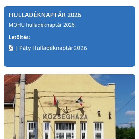
HULLADÉKNAPTÁR 2026
MOHU hulladéknaptár 2026.
Letöltés:
| Páty Hulladéknaptár2026