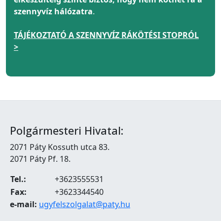
szennyvíz hálózatra
.
TÁJÉKOZTATÓ A SZENNYVÍZ RÁKÖTÉSI STOPRÓL
>
Polgármesteri Hivatal:
2071 Páty Kossuth utca 83.
2071 Páty Pf. 18.
Tel.:
+3623555531
Fax:
+3623344540
e-mail:
ugyfelszolgalat@paty.hu