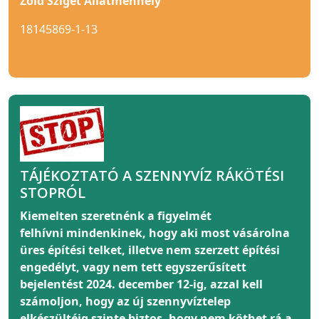
Zöld Sziget Állatmenhely
18145869-1-13
TÁJÉKOZTATÓ A SZENNYVÍZ RÁKÖTÉSI
STOPRÓL
Kiemelten szeretnénk a figyelmét
felhívni
mindenkinek
, hogy aki most vásárolna
üres építési telket, illetve nem szerzett építési
engedélyt, vagy nem tett egyszerűsített
bejelentést 2024. december 12-ig, azzal kell
számoljon, hogy az új szennyvíztelep
elkészültéig szinte biztos, hogy nem köthet rá a