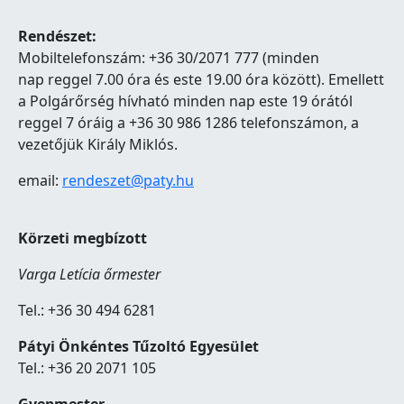
Rendészet:
Mobiltelefonszám: +36 30/2071 777 (minden
nap reggel 7.00 óra és este 19.00 óra között). Emellett
a Polgárőrség hívható minden nap este 19 órától
reggel 7 óráig a +36 30 986 1286 telefonszámon, a
vezetőjük Király Miklós.
email:
rendeszet@paty.hu
Körzeti megbízott
Varga Letícia őrmester
Tel.: +36 30 494 6281
Pátyi Önkéntes Tűzoltó Egyesület
Tel.: +36 20 2071 105
Gyepmester