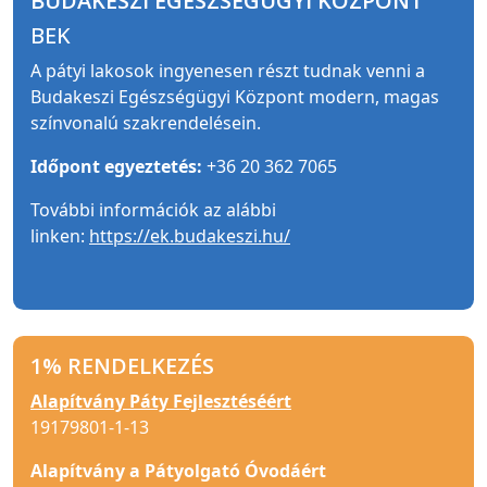
BUDAKESZI EGÉSZSÉGÜGYI KÖZPONT
BEK
A pátyi lakosok ingyenesen részt tudnak venni a
Budakeszi Egészségügyi Központ modern, magas
színvonalú szakrendelésein.
Időpont egyeztetés:
+36 20 362 7065
További információk az alábbi
linken:
https://ek.budakeszi.hu/
1% RENDELKEZÉS
Alapítvány Páty Fejlesztéséért
19179801-1-13
Alapítvány a Pátyolgató Óvodáért