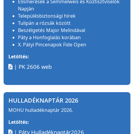
Elismerések a Semmelweis és Köztisztviselők
Napján
Településbiztonsági hírek
Tulipán a rózsák között
Beszélgetés Major Melindával
Páty a Honfoglalás korában
X. Pátyi Pincenapok Fide Open
Letöltés:
| PK 2606 web
HULLADÉKNAPTÁR 2026
MOHU hulladéknaptár 2026.
Letöltés:
| Páty Hulladéknaptár2026