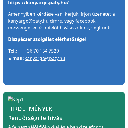
https://kanyargo.paty.hu/
Amennyiben kérdése van, kérjük, írjon üzenetet a
kanyargo@paty.hu címre, vagy facebook
messengeren és mielőbb válaszolunk, segítünk.
Diszpécser szolgálat elérhetőségei
Tel.:
+36 70 154 7529
E-mail:
kanyargo@paty.hu
HIRDETMÉNYEK
Rendőrségi felhívás
A felhasználói fiókokkal és a banki telefonos