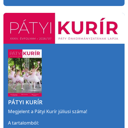
PÁTYI KURÍR
Megjelent a Pátyi Kurír júliusi száma!
A tartalomból: