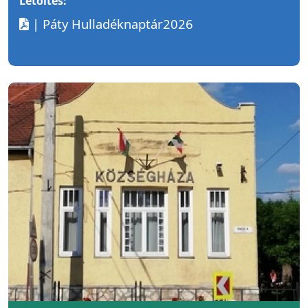
Letöltés:
| Páty Hulladéknaptár2026