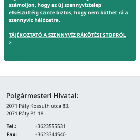
számoljon, hogy az új szennyvíztelep
elkészültéig szinte biztos, hogy nem köthet rá a
szennyvíz hálózatra
.
TÁJÉKOZTATÓ A SZENNYVÍZ RÁKÖTÉSI STOPRÓL
>
Polgármesteri Hivatal:
2071 Páty Kossuth utca 83.
2071 Páty Pf. 18.
Tel.:
+3623555531
Fax:
+3623344540