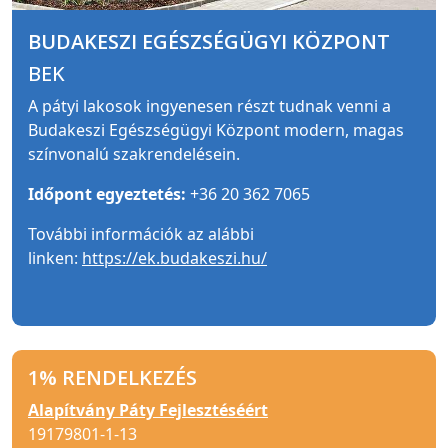
BUDAKESZI EGÉSZSÉGÜGYI KÖZPONT
BEK
A pátyi lakosok ingyenesen részt tudnak venni a
Budakeszi Egészségügyi Központ modern, magas
színvonalú szakrendelésein.
Időpont egyeztetés:
+36 20 362 7065
További információk az alábbi
linken:
https://ek.budakeszi.hu/
1% RENDELKEZÉS
Alapítvány Páty Fejlesztéséért
19179801-1-13