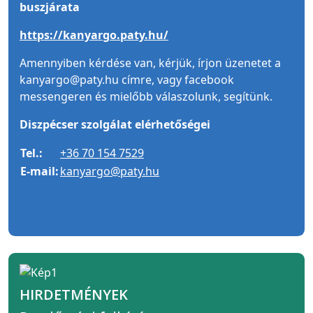
buszjárata
https://kanyargo.paty.hu/
Amennyiben kérdése van, kérjük, írjon üzenetet a
kanyargo@paty.hu címre, vagy facebook
messengeren és mielőbb válaszolunk, segítünk.
Diszpécser szolgálat elérhetőségei
Tel.:
+36 70 154 7529
E-mail:
kanyargo@paty.hu
HIRDETMÉNYEK