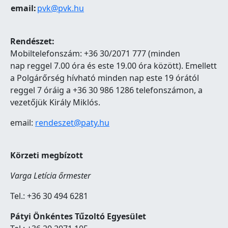
email:
pvk@pvk.hu
Rendészet:
Mobiltelefonszám: +36 30/2071 777 (minden
nap reggel 7.00 óra és este 19.00 óra között). Emellett
a Polgárőrség hívható minden nap este 19 órától
reggel 7 óráig a +36 30 986 1286 telefonszámon, a
vezetőjük Király Miklós.
email:
rendeszet@paty.hu
Körzeti megbízott
Varga Letícia őrmester
Tel.: +36 30 494 6281
Pátyi Önkéntes Tűzoltó Egyesület