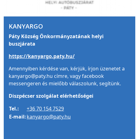
KANYARGO
Páty Község Önkormányzatának helyi
buszjárata
https://kanyargo.paty.hu/
Amennyiben kérdése van, kérjük, írjon üzenetet a
kanyargo@paty.hu címre, vagy facebook
messengeren és mielőbb válaszolunk, segítünk.
Diszpécser szolgálat elérhetőségei
Tel.:
+36 70 154 7529
E-mail:
kanyargo@paty.hu