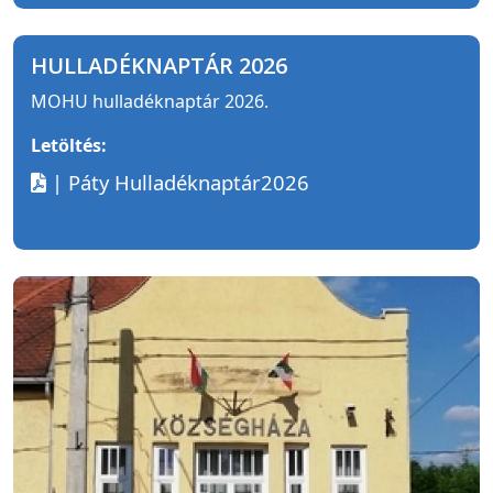
HULLADÉKNAPTÁR 2026
MOHU hulladéknaptár 2026.
Letöltés:
| Páty Hulladéknaptár2026