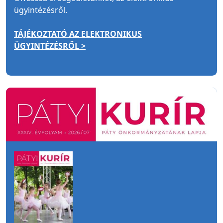
ügyintézésről.
TÁJÉKOZTATÓ AZ ELEKTRONIKUS
ÜGYINTÉZÉSRŐL >