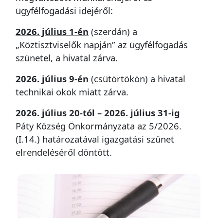
ügyfélfogadási idejéről:
2026. július 1-én
(szerdán) a
„Köztisztviselők napján” az ügyfélfogadás
szünetel, a hivatal zárva.
2026. július 9-én
(csütörtökön) a hivatal
technikai okok miatt zárva.
2026. július 20-tól – 2026. július 31-ig
Páty Község Önkormányzata az 5/2026.
(I.14.) határozatával igazgatási szünet
elrendeléséről döntött.