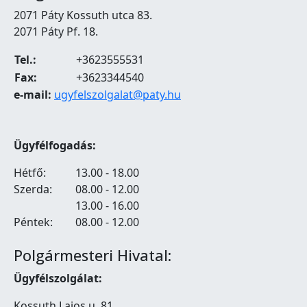
2071 Páty Kossuth utca 83.
2071 Páty Pf. 18.
Tel.:
+3623555531
Fax:
+3623344540
e-mail:
ugyfelszolgalat@paty.hu
Ügyfélfogadás:
Hétfő:
13.00 - 18.00
Szerda:
08.00 - 12.00
13.00 - 16.00
Péntek:
08.00 - 12.00
Polgármesteri Hivatal:
Ügyfélszolgálat:
Kossuth Lajos u. 81.