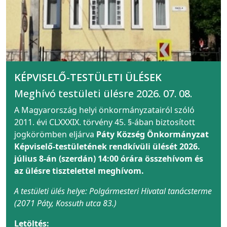
KÉPVISELŐ-TESTÜLETI ÜLÉSEK
Meghívó testületi ülésre 2026. 07. 08.
A Magyarország helyi önkormányzatairól szóló
2011. évi CLXXXIX. törvény 45. §-ában biztosított
jogkörömben eljárva
Páty Község Önkormányzat
Képviselő-testületének rendkívüli ülését 2026.
július 8-án (szerdán) 14:00 órára összehívom és
az ülésre tisztelettel meghívom.
A testületi ülés helye: Polgármesteri Hivatal tanácsterme
(2071 Páty, Kossuth utca 83.)
Letöltés: