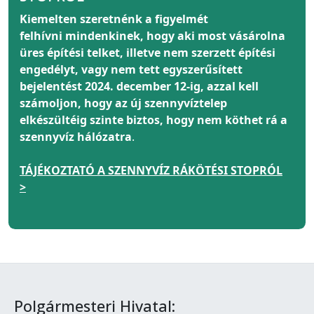
Kiemelten szeretnénk a figyelmét
felhívni
mindenkinek
, hogy aki most vásárolna
üres építési telket, illetve nem szerzett építési
engedélyt, vagy nem tett egyszerűsített
bejelentést 2024. december 12-ig, azzal kell
számoljon, hogy az új szennyvíztelep
elkészültéig szinte biztos, hogy nem köthet rá a
szennyvíz hálózatra
.
TÁJÉKOZTATÓ A SZENNYVÍZ RÁKÖTÉSI STOPRÓL
>
Polgármesteri Hivatal: