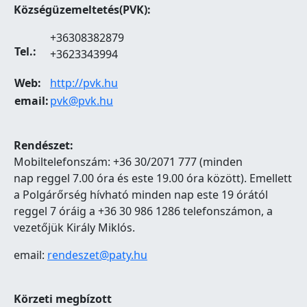
Községüzemeltetés(PVK):
+36308382879
Tel.:
+3623343994
Web:
http://pvk.hu
email:
pvk@pvk.hu
Rendészet:
Mobiltelefonszám: +36 30/2071 777 (minden
nap reggel 7.00 óra és este 19.00 óra között). Emellett
a Polgárőrség hívható minden nap este 19 órától
reggel 7 óráig a +36 30 986 1286 telefonszámon, a
vezetőjük Király Miklós.
email:
rendeszet@paty.hu
Körzeti megbízott