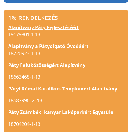
1% RENDELKEZÉS
Alapítvány Páty Fejlesztéséért
19179801-1-13
Alapítvány a Pátyolgató Óvodáért
18720923-1-13
Páty Faluközösségért Alapítvány
18663468-1-13
Pátyi Római Katolikus Templomért Alapítvány
18687996–2–13
Páty Zsámbéki-kanyar Lakóparkért Egyesüle
18704204-1-13