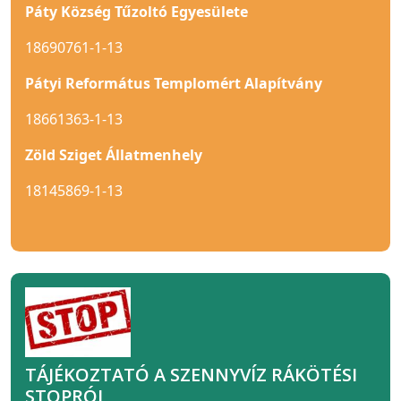
Páty Község Tűzoltó Egyesülete
18690761-1-13
Pátyi Református Templomért Alapítvány
18661363-1-13
Zöld Sziget Állatmenhely
18145869-1-13
TÁJÉKOZTATÓ A SZENNYVÍZ RÁKÖTÉSI
STOPRÓL