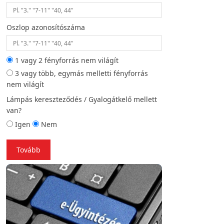
Oszlop azonosítószáma
Helyszíni fotó (opc
1 vagy 2 fényforrás nem világít
3 vagy több, egymás melletti fényforrás
Vissza
To
nem világít
Lámpás kereszteződés / Gyalogátkelő mellett
van?
Igen
Nem
Tovább