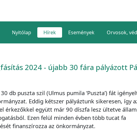
Nyitólap
Hírek
Események
Orvosok, vé
fásítás 2024 - újabb 30 fára pályázott P
 30 db puszta szil (Ulmus pumila ‘Puszta’) fát igényel
rmányzat. Eddig kétszer pályáztunk sikeresen, így a
el érkezőkkel együtt már 90 díszfa lesz ültetve állam
gatásból. Ezen felül minden évben több tucat fa
tését finanszírozza az önkormányzat.