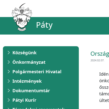
Páty
Községünk
Ország
2024.02.07.
Önkormányzat
Polgármesteri Hivatal
Idén
önko
Intézmények
őssz
Dokumentumtár
támo
Pátyi Kurír
ülte