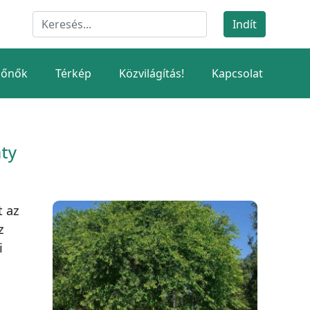
dőnők
Térkép
Közvilágítás!
Kapcsolat
áty
t az
z
i