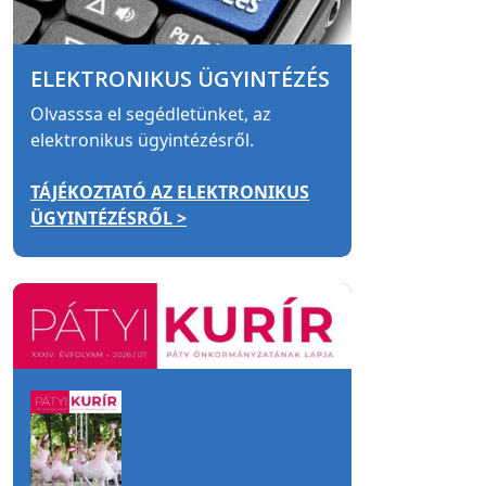
ELEKTRONIKUS ÜGYINTÉZÉS
Olvasssa el segédletünket, az
elektronikus ügyintézésről.
TÁJÉKOZTATÓ AZ ELEKTRONIKUS
ÜGYINTÉZÉSRŐL >