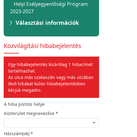
Helyi Esélyegyenlőségi Program
2023-2027
Választási információk
Közvilágítási hibabejelentés
Egy hibabejelentés kizárólag 1 hibacímet
tartalmazhat.
Az utca más szakaszán vagy más utcában
lévő hibákat külön hibabejelentésben
kérjük megadni.
A hiba pontos helye
A hiba jellege
Közterület megnevezése *
Hiba leírása *
Házszám(ok) *