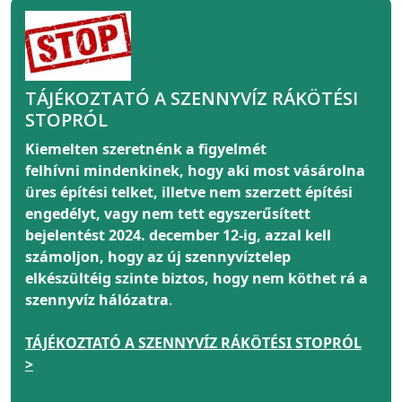
TÁJÉKOZTATÓ A SZENNYVÍZ RÁKÖTÉSI
STOPRÓL
Kiemelten szeretnénk a figyelmét
felhívni
mindenkinek
, hogy aki most vásárolna
üres építési telket, illetve nem szerzett építési
engedélyt, vagy nem tett egyszerűsített
bejelentést 2024. december 12-ig, azzal kell
számoljon, hogy az új szennyvíztelep
elkészültéig szinte biztos, hogy nem köthet rá a
szennyvíz hálózatra
.
TÁJÉKOZTATÓ A SZENNYVÍZ RÁKÖTÉSI STOPRÓL
>