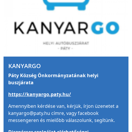
KANYARGO
Páty Község Önkormányzatának helyi
buszjárata
https://kanyargo.paty.hu/
Amennyiben kérdése van, kérjük, írjon üzenetet a
kanyargo@paty.hu címre, vagy facebook
messengeren és mielőbb válaszolunk, segítünk.
Diszpécser szolgálat elérhetőségei