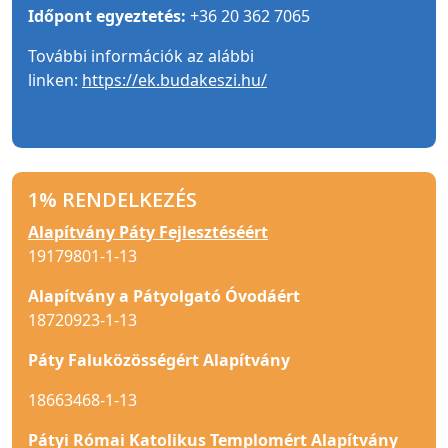
Időpont egyeztetés:
+36 20 362 7065
További információk az alábbi
linken:
https://ek.budakeszi.hu/
1% RENDELKEZÉS
Alapítvány Páty Fejlesztéséért
19179801-1-13
Alapítvány a Pátyolgató Óvodáért
18720923-1-13
Páty Faluközösségért Alapítvány
18663468-1-13
Pátyi Római Katolikus Templomért Alapítvány