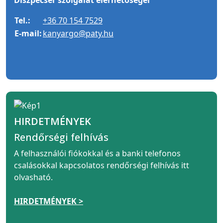
Tel.:
+36 70 154 7529
E-mail:
kanyargo@paty.hu
HIRDETMÉNYEK
Rendőrségi felhívás
A felhasználói fiókokkal és a banki telefonos
csalásokkal kapcsolatos rendőrségi felhívás itt
olvasható.
HIRDETMÉNYEK >