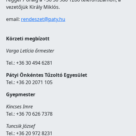
vezetőjük Király Miklós.
email:
rendeszet@paty.hu
Körzeti megbízott
Varga Letícia őrmester
Tel.: +36 30 494 6281
Pátyi Önkéntes Tűzoltó Egyesület
Tel.: +36 20 2071 105
Gyepmester
Kincses Imre
Tel.: +36 70 626 7378
Tuncsik József
Tel.: +36 20 972 8231