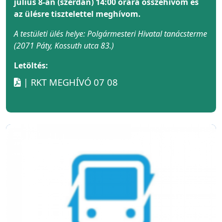
július 8-án (szerdán) 14:00 órára összehívom és
az ülésre tisztelettel meghívom.
A testületi ülés helye: Polgármesteri Hivatal tanácsterme
(2071 Páty, Kossuth utca 83.)
Letöltés:
| RKT MEGHÍVÓ 07 08