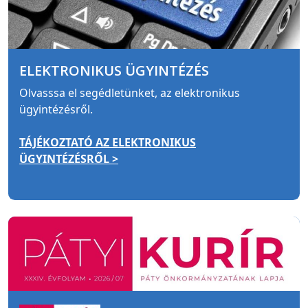
ELEKTRONIKUS ÜGYINTÉZÉS
Olvasssa el segédletünket, az elektronikus
ügyintézésről.
TÁJÉKOZTATÓ AZ ELEKTRONIKUS
ÜGYINTÉZÉSRŐL >