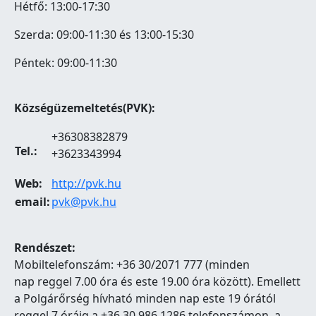
Hétfő: 13:00-17:30
Szerda: 09:00-11:30 és 13:00-15:30
Péntek: 09:00-11:30
Községüzemeltetés(PVK):
+36308382879
Tel.:
+3623343994
Web:
http://pvk.hu
email:
pvk@pvk.hu
Rendészet:
Mobiltelefonszám: +36 30/2071 777 (minden
nap reggel 7.00 óra és este 19.00 óra között). Emellett
a Polgárőrség hívható minden nap este 19 órától
reggel 7 óráig a +36 30 986 1286 telefonszámon, a