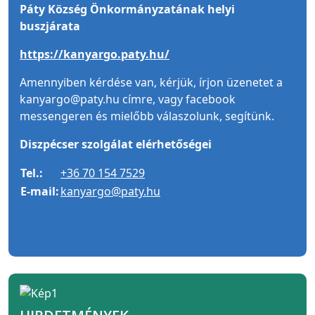
Páty Község Önkormányzatának helyi
buszjárata
https://kanyargo.paty.hu/
Amennyiben kérdése van, kérjük, írjon üzenetet a
kanyargo@paty.hu címre, vagy facebook
messengeren és mielőbb válaszolunk, segítünk.
Diszpécser szolgálat elérhetőségei
Tel.:
+36 70 154 7529
E-mail:
kanyargo@paty.hu