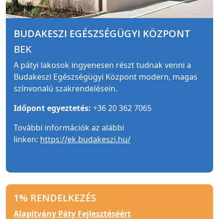
BUDAKESZI EGÉSZSÉGÜGYI KÖZPONT
BEK
A pátyi lakosok ingyenesen részt tudnak venni a
Budakeszi Egészségügyi Központ modern, magas
színvonalú szakrendelésein.
Időpont egyeztetés:
+36 20 362 7065
További információk az alábbi
linken:
https://ek.budakeszi.hu/
1% RENDELKEZÉS
Alapítvány Páty Fejlesztéséért