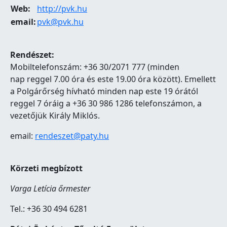
Web:
http://pvk.hu
email:
pvk@pvk.hu
Rendészet:
Mobiltelefonszám: +36 30/2071 777 (minden
nap reggel 7.00 óra és este 19.00 óra között). Emellett
a Polgárőrség hívható minden nap este 19 órától
reggel 7 óráig a +36 30 986 1286 telefonszámon, a
vezetőjük Király Miklós.
email:
rendeszet@paty.hu
Körzeti megbízott
Varga Letícia őrmester
Tel.: +36 30 494 6281