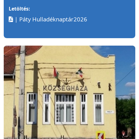
Letöltés:
| Páty Hulladéknaptár2026