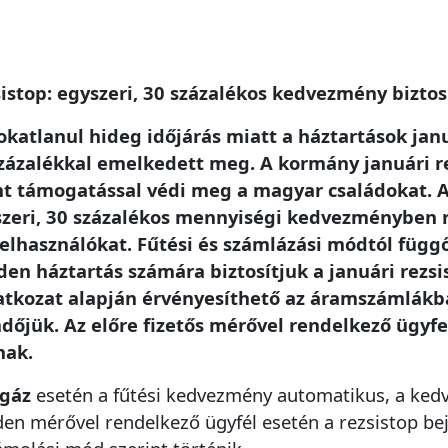
istop: egyszeri, 30 százalékos kedvezmény biztos
okatlanul hideg időjárás miatt a háztartások jan
zázalékkal emelkedett meg. A kormány januári rez
nt támogatással védi meg a magyar családokat.
zeri, 30 százalékos mennyiségi kedvezményben ré
elhasználókat. Fűtési és számlázási módtól függ
en háztartás számára biztosítjuk a januári rezs
atkozat alapján érvényesíthető az áramszámlákba
dőjük. Az előre fizetős mérővel rendelkező ügyfe
nak.
dgáz
esetén a fűtési kedvezmény automatikus, a k
en mérővel rendelkező ügyfél esetén a rezsistop be