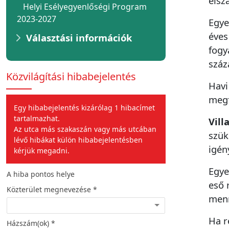
elsz
Helyi Esélyegyenlőségi Program
2023-2027
Egye
éves
Választási információk
fogy
száz
Közvilágítási hibabejelentés
Havi
megf
Egy hibabejelentés kizárólag 1 hibacímet
tartalmazhat.
Vill
Az utca más szakaszán vagy más utcában
szük
lévő hibákat külön hibabejelentésben
igén
kérjük megadni.
Egye
A hiba pontos helye
A hiba jellege
eső 
Közterület megnevezése *
Hiba leírása *
menn
Ha r
Házszám(ok) *