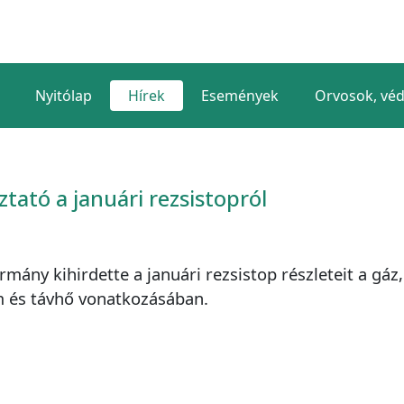
Nyitólap
Hírek
Események
Orvosok, vé
ztató a januári rezsistopról
rmány kihirdette a januári rezsistop részleteit a gáz,
 és távhő vonatkozásában.