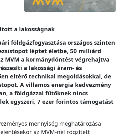
ított a lakosságnak
uári földgázfogyasztása országos szinten
sistopot léptet életbe, 50 milliárd
 Az MVM a kormánydöntést végrehajtva
szesíti a lakossági áram- és
ően eltérő technikai megoldásokkal, de
istopot. A villamos energia kedvezmény
n, a földgázzal fűtőknek nincs
lek egyszeri, 7 ezer forintos támogatást
edvezményes mennyiség meghatározása
jelentésekor az MVM-nél rögzített