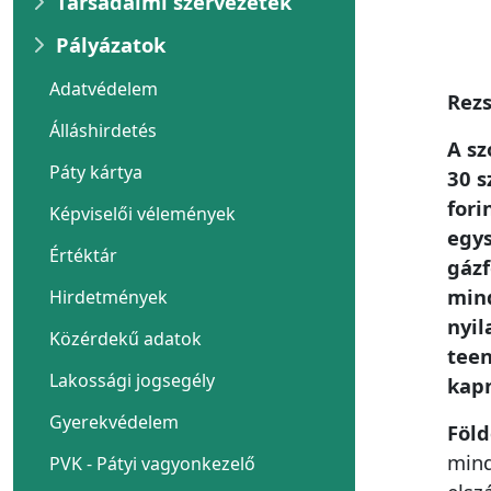
Társadalmi szervezetek
Pályázatok
Adatvédelem
Rezs
Álláshirdetés
A sz
Páty kártya
30 s
fori
Képviselői vélemények
egys
Értéktár
gázf
mind
Hirdetmények
nyil
Közérdekű adatok
teen
Lakossági jogsegély
kap
Gyerekvédelem
Föl
mind
PVK - Pátyi vagyonkezelő