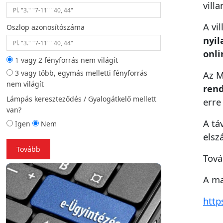
vill
A vi
Oszlop azonosítószáma
Helyszíni fotó (opc
nyil
onli
1 vagy 2 fényforrás nem világít
3 vagy több, egymás melletti fényforrás
Az M
Vissza
To
nem világít
rend
Lámpás kereszteződés / Gyalogátkelő mellett
erre
van?
A tá
Igen
Nem
elsz
Tovább
Tová
A ma
http