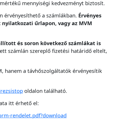
 mértékű mennyiségi kedvezményt biztosít.
adatait a következő munkanapon tudjuk a
szerelőinknek továbbítani.
en érvényesíthető a számlákban.
Érvényes
*
sához
t nyilatkozati űrlapon, vagy az MVM
Új bejelentés
llított és soron következő számlákat is
ett számlán szereplő fizetési határidő eltelt,
, hanem a távhőszolgáltatók érvényesítik
rezsistop
oldalon található.
a itt érhető el:
orm-rendelet.pdf?download