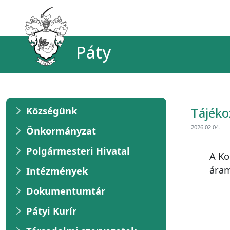
Páty
Községünk
Tájéko
2026.02.04.
Önkormányzat
Polgármesteri Hivatal
A Ko
áram
Intézmények
Dokumentumtár
Pátyi Kurír