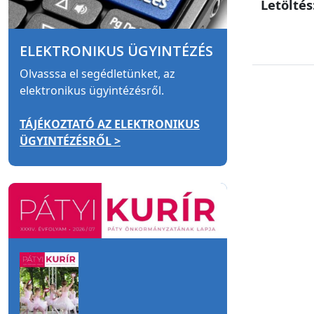
Letöltés
ELEKTRONIKUS ÜGYINTÉZÉS
Olvasssa el segédletünket, az
elektronikus ügyintézésről.
TÁJÉKOZTATÓ AZ ELEKTRONIKUS
ÜGYINTÉZÉSRŐL >