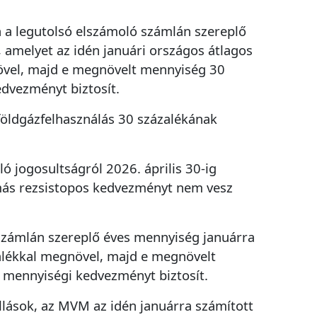
 a legutolsó elszámoló számlán szereplő
 amelyet az idén januári országos átlagos
övel, majd e megnövelt mennyiség 30
dvezményt biztosít.
földgázfelhasználás 30 százalékának
 jogosultságról 2026. április 30-ig
 más rezsistopos kedvezményt nem vesz
számlán szereplő éves mennyiség januárra
Fogadtuk hibabejelentését
zalékkal megnövel, majd e megnövelt
Köszönjük, hogy bejelentésével is segíti a gyors
 mennyiségi kedvezményt biztosít.
hibaelhárítást.
állások, az MVM az idén januárra számított
Tájékoztatjuk, hogy a 14:00 után bejelentett hibák