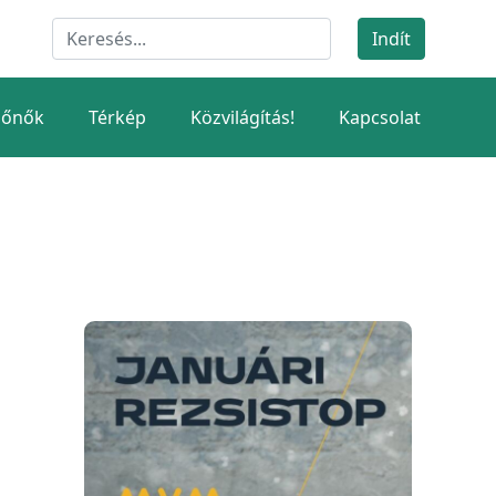
dőnők
Térkép
Közvilágítás!
Kapcsolat