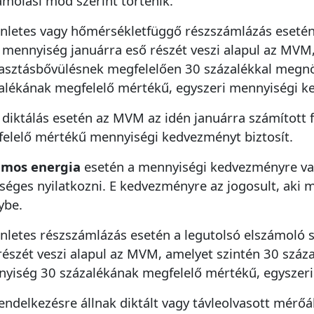
ámolási mód szerint történik.
nletes vagy hőmérsékletfüggő részszámlázás esetén
 mennyiség januárra eső részét veszi alapul az MVM,
asztásbővülésnek megfelelően 30 százalékkal megn
alékának megfelelő mértékű, egyszeri mennyiségi ke
 diktálás esetén az MVM az idén januárra számított 
elelő mértékű mennyiségi kedvezményt biztosít.
amos energia
esetén a mennyiségi kedvezményre való
séges nyilatkozni. E kedvezményre az jogosult, aki
ybe.
nletes részszámlázás esetén a legutolsó elszámoló 
Bejelentő adatai
részét veszi alapul az MVM, amelyet szintén 30 szá
Bejelentő neve *
yiség 30 százalékának megfelelő mértékű, egyszeri
endelkezésre állnak diktált vagy távleolvasott mérő
Email cím -
*
a visszaigazoláshoz