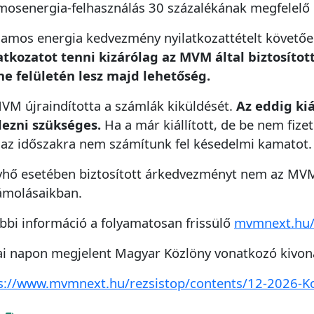
amosenergia-felhasználás 30 százalékának megfelelő
llamos energia kedvezmény nyilatkozattételt követő
Telefonszám -
hibacím esetleges pontosítá
ionális):
atkozatot tenni kizárólag az MVM által biztosítot
ne felületén lesz majd lehetőség.
Vissza
Küldés
VM újraindította a számlák kiküldését.
Az eddig kiá
vább
ezni szükséges.
Ha a már kiállított, de be nem fizet
 az időszakra nem számítunk fel késedelmi kamatot.
vhő esetében biztosított árkedvezményt nem az MVM
ámolásaikban.
bbi információ a folyamatosan frissülő
mvmnext.hu/
i napon megjelent Magyar Közlöny vonatkozó kivonat
s://www.mvmnext.hu/rezsistop/contents/12-2026-K