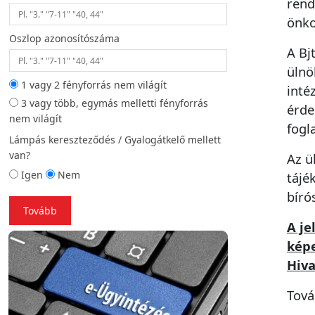
rend
önko
Oszlop azonosítószáma
A Bj
Helyszíni fotó (opc
ülnö
1 vagy 2 fényforrás nem világít
inté
3 vagy több, egymás melletti fényforrás
érde
Vissza
To
nem világít
fogl
Lámpás kereszteződés / Gyalogátkelő mellett
van?
Az ü
Igen
Nem
tájé
bíró
Tovább
A je
képe
Hiva
Tová