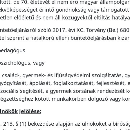
ltött, de 70. életévét el nem érő magyar állampolgár
ekvőképességet érintő gondnokság vagy támogatott d
etlen előéletű és nem áll közügyektől eltiltás hatálya
ntetőeljárásról szóló 2017. évi XC. Törvény (Be.) 680
étel szerint a fiatalkorú elleni büntetőeljárásban kizá
pedagógus
pszichológus, vagy
a család-, gyermek- és ifjúságvédelmi szolgáltatás, 
gyógyítását, ápolását, foglalkoztatását, fejlesztését,
szociális segítését, a gyermek sorsának rendezését k
végzettséghez kötött munkakörben dolgozó vagy kor
Bejelentő adatai
Bejelentő neve *
lnökök jelölése:
t. 213. § (1) bekezdése alapján az ülnököket a bíróság
Email cím -
*
a visszaigazoláshoz