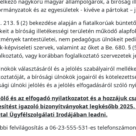
elkező nagykorú magyar állampolgárok, a bíróság il
rmányzatok és az egyesületek - kivéve a pártokat – je
Telefonszám -
hibacím esetleges pontosítá
t. 213. § (2) bekezdése alapján a fiatalkorúak bünte
ionális):
keit a bíróság illetékességi területén működő alapfo
zmények tantestületei, nem pedagógus ülnökeit pedig
Vissza
Küldés
k-képviseleti szervek, valamint az őket a Be. 680. § 
vább
alkoztató, vagy korábban foglalkoztató szervezetek je
lnökök választásáról és a jelölés szabályairól mellé
koztatóját, a bírósági ülnökök jogairól és kötelezetts
sági ülnöki jelölés és a jelölés elfogadásáról szóló 
lölő és az elfogadó nyilatkozatot és a hozzájuk cs
sítést igazoló bizonyítványokat legkésőbb 2025. 
tal Ügyfélszolgálati Irodájában leadni.
bbi felvilágosítás a 06-23-555-531-es telefonszámon,