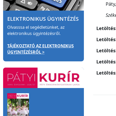
Páty
Szék
ELEKTRONIKUS ÜGYINTÉZÉS
Olvasssa el segédletünket, az
Letöltés
elektronikus ügyintézésről.
Letöltés
TÁJÉKOZTATÓ AZ ELEKTRONIKUS
Letöltés
ÜGYINTÉZÉSRŐL >
Letöltés
Letöltés