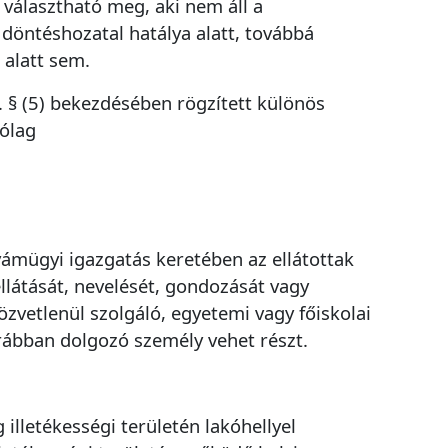
 választható meg, aki nem áll a
öntéshozatal hatálya alatt, továbbá
 alatt sem.
. § (5) bekezdésében rögzített különös
rólag
gyámügyi igazgatás keretében az ellátottak
 ellátását, nevelését, gondozását vagy
özvetlenül szolgáló, egyetemi vagy főiskolai
ábban dolgozó személy vehet részt.
Fogadtuk hibabejelentését
Köszönjük, hogy bejelentésével is segíti a gyors
hibaelhárítást.
 illetékességi területén lakóhellyel
Tájékoztatjuk, hogy a 14:00 után bejelentett hibák