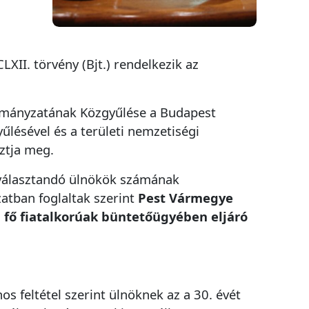
LXII. törvény (Bjt.) rendelkezik az
ormányzatának Közgyűlése a Budapest
űlésével és a területi nemzetiségi
ztja meg.
egválasztandó ülnökök számának
atban foglaltak szerint
Pest Vármegye
fő fiatalkorúak büntetőügyében eljáró
nos feltétel szerint ülnöknek az a 30. évét