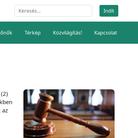
dőnők
Térkép
Közvilágítás!
Kapcsolat
(2)
ekben
 az
E