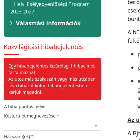
betö
Helyi Esélyegyenlőségi Program
csel
2023-2027
bünt
Választási információk
A bü
felt
Közvilágítási hibabejelentés
Egy hibabejelentés kizárólag 1 hibacímet
tartalmazhat.
Az utca más szakaszán vagy más utcában
lévő hibákat külön hibabejelentésben
kérjük megadni.
A hiba pontos helye
A hiba jellege
Közterület megnevezése *
Hiba leírása *
Az ü
A Bj
Házszám(ok) *