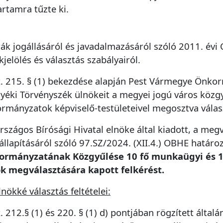
artamra tűzte ki.
rák jogállásáról és javadalmazásáról szóló 2011. évi C
kjelölés és választás szabályairól.
t. 215. § (1) bekezdése alapján Pest Vármegye Önk
yéki Törvényszék ülnökeit a megyei jogú város közgy
rmányzatok képviselő-testületeivel megosztva válas
rszágos Bírósági Hivatal elnöke által kiadott, a m
llapításáról szóló 97.SZ/2024. (XII.4.) OBHE határoz
rmányzatának Közgyűlése 10 fő munkaügyi és 1 
k megválasztására kapott felkérést.
lnökké választás feltételei:
t. 212.§ (1) és 220. § (1) d) pontjában rögzített általá