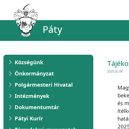
Páty
Községünk
Tájéko
2025.02.04.
Önkormányzat
Polgármesteri Hivatal
Magy
beke
Intézmények
és m
Dokumentumtár
ítél
Pátyi Kurír
hatá
2025