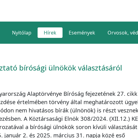
Nyitólap
Hírek
Események
Orvosok, vé
ztató bírósági ülnökök választásáról
arország Alaptörvénye Bíróság fejezetének 27. cikk 
zdése értelmében törvény által meghatározott ügy
ódon nem hivatásos bírák (ülnönök) is részt vesznek
kezésben. A Köztársasági Elnök 308/2024. (XII.12.) K
rozatával a bírósági ülnökök soron kívüli választását
. január 2. és 2025. március 31. napja közé eső