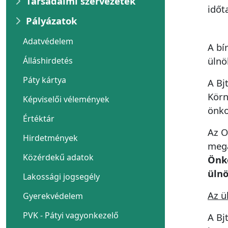
Társadalmi szervezetek
időt
Pályázatok
Adatvédelem
A bí
ülnö
Álláshirdetés
Páty kártya
A Bj
Körn
Képviselői vélemények
önko
Értéktár
Az O
Hirdetmények
megá
Közérdekű adatok
Önko
ülnö
Lakossági jogsegély
Az ü
Gyerekvédelem
PVK - Pátyi vagyonkezelő
A Bj