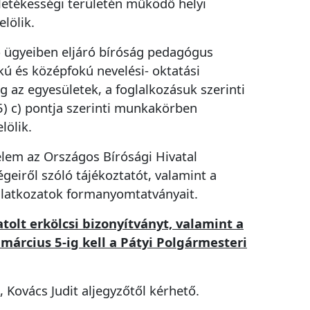
letékességi területén működő helyi
adatait a következő munkanapon tudjuk a
lölik.
szerelőinknek továbbítani.
*
sához
tő ügyeiben eljáró bíróság pedagógus
Új bejelentés
kú és középfokú nevelési- oktatási
 az egyesületek, a foglalkozásuk szerinti
(5) c) pontja szerinti munkakörben
lölik.
kelem az Országos Bírósági Hivatal
égeiről szóló tájékoztatót, valamint a
nyilatkozatok formanyomtatványait.
atolt erkölcsi bizonyítványt, valamint a
március 5-ig kell a Pátyi Polgármesteri
 Kovács Judit aljegyzőtől kérhető.