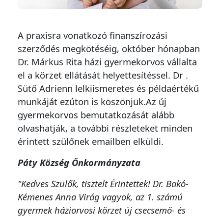
A praxisra vonatkozó finanszírozási
szerződés megkötéséig, október hónapban
Dr. Márkus Rita házi gyermekorvos vállalta
el a körzet ellátását helyettesítéssel. Dr .
Sütő Adrienn lelkiismeretes és példaértékű
munkáját ezúton is köszönjük.Az új
gyermekorvos bemutatkozását alább
olvashatják, a további részleteket minden
érintett szülőnek emailben elküldi.
Páty Község Önkormányzata
"Kedves Szülők, tisztelt Érintettek! Dr. Bakó-
Kémenes Anna Virág vagyok, az 1. számú
gyermek háziorvosi körzet új csecsemő- és