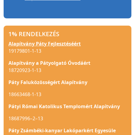
1% RENDELKEZÉS
Alapítvány Páty Fejlesztéséért
19179801-1-13
Alapítvány a Pátyolgató Óvodáért
18720923-1-13
Páty Faluközösségért Alapítvány
18663468-1-13
Pátyi Római Katolikus Templomért Alapítvány
18687996–2–13
Páty Zsámbéki-kanyar Lakóparkért Egyesüle