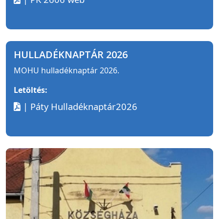
HULLADÉKNAPTÁR 2026
MOHU hulladéknaptár 2026.
Letöltés:
| Páty Hulladéknaptár2026