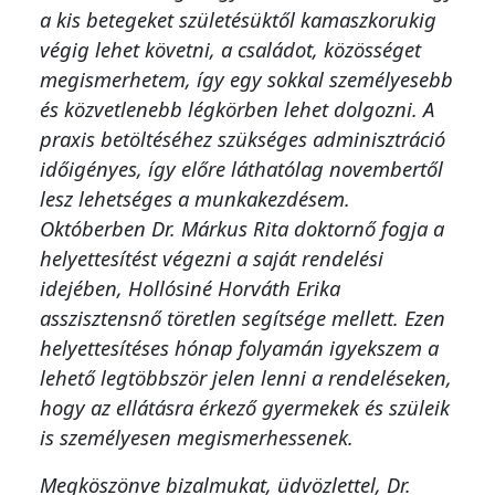
a kis betegeket születésüktől kamaszkorukig
végig lehet követni, a családot, közösséget
megismerhetem, így egy sokkal személyesebb
és közvetlenebb légkörben lehet dolgozni. A
praxis betöltéséhez szükséges adminisztráció
időigényes, így előre láthatólag novembertől
lesz lehetséges a munkakezdésem.
Októberben Dr. Márkus Rita doktornő fogja a
helyettesítést végezni a saját rendelési
idejében, Hollósiné Horváth Erika
asszisztensnő töretlen segítsége mellett. Ezen
helyettesítéses hónap folyamán igyekszem a
lehető legtöbbször jelen lenni a rendeléseken,
hogy az ellátásra érkező gyermekek és szüleik
is személyesen megismerhessenek.
Megköszönve bizalmukat, üdvözlettel, Dr.