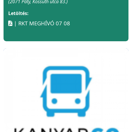
(2071 Páty, Kossuth utca 83.)
Letöltés:
| RKT MEGHÍVÓ 07 08