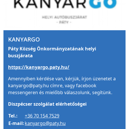
KANYARGO
Páty Község Önkormányzatának helyi
buszjárata
https://kanyargo.paty.hu/
Amennyiben kérdése van, kérjük, írjon üzenetet a
kanyargo@paty.hu címre, vagy facebook
messengeren és mielőbb válaszolunk, segítünk.
Diszpécser szolgálat elérhetőségei
Tel.:
+36 70 154 7529
E-mail:
kanyargo@paty.hu