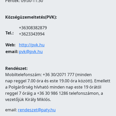
Péntek: 09:00-11:30
Községüzemeltetés(PVK):
+36308382879
Tel.:
+3623343994
Web:
http://pvk.hu
email:
pvk@pvk.hu
Rendészet:
Mobiltelefonszám: +36 30/2071 777 (minden
nap reggel 7.00 óra és este 19.00 óra között). Emellett
a Polgárőrség hívható minden nap este 19 órától
reggel 7 óráig a +36 30 986 1286 telefonszámon, a
vezetőjük Király Miklós.
email:
rendeszet@paty.hu