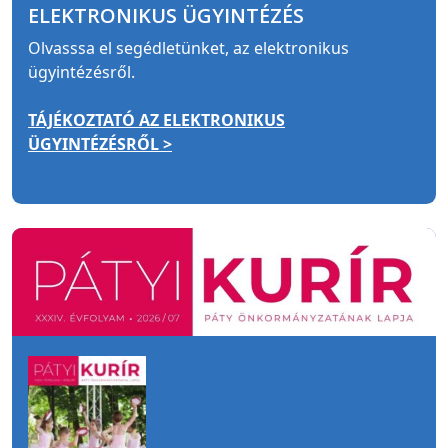
ELEKTRONIKUS ÜGYINTÉZÉS
Olvasssa el segédletünket, az elektronikus
ügyintézésről.
TÁJÉKOZTATÓ AZ ELEKTRONIKUS
ÜGYINTÉZÉSRŐL >