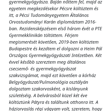
gyermekgyógyásza. Baján nőttem fel, majd az
egyetem megkezdésekor Pécsre költöztem és
itt, a Pécsi Tudományegyetem Általános
Orvostudományi Karán diplomáztam 2016-
ban. Rezidensképzésem első három évét a PTE
Gyermekklinikán töltöttem. Férjem
megismerését követően, 2019-ben költöztem
Budapestre és kezdtem el dolgozni a Heim Pál
Országos Gyermekgyógyászati Intézetben. Két
évvel később szereztem meg általános
csecsemő- és gyermekgyógyászat
szakvizsgámat, majd ezt követően a kórház
Belgyógyászat/Pulmonológia osztályán
dolgoztam szakorvosként, a kislányunk
születéséig. A belvárosból közel két éve
költöztünk Pátyra és találtunk otthonra itt. A
háziorvoslás régi vágyam volt, szeretem, hogy