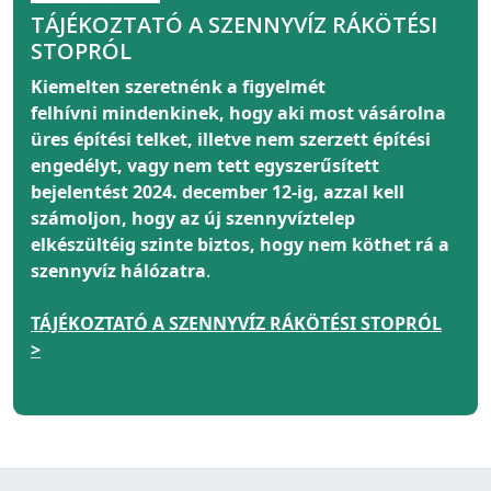
TÁJÉKOZTATÓ A SZENNYVÍZ RÁKÖTÉSI
STOPRÓL
Kiemelten szeretnénk a figyelmét
felhívni
mindenkinek
, hogy aki most vásárolna
üres építési telket, illetve nem szerzett építési
engedélyt, vagy nem tett egyszerűsített
bejelentést 2024. december 12-ig, azzal kell
számoljon, hogy az új szennyvíztelep
elkészültéig szinte biztos, hogy nem köthet rá a
szennyvíz hálózatra
.
TÁJÉKOZTATÓ A SZENNYVÍZ RÁKÖTÉSI STOPRÓL
>