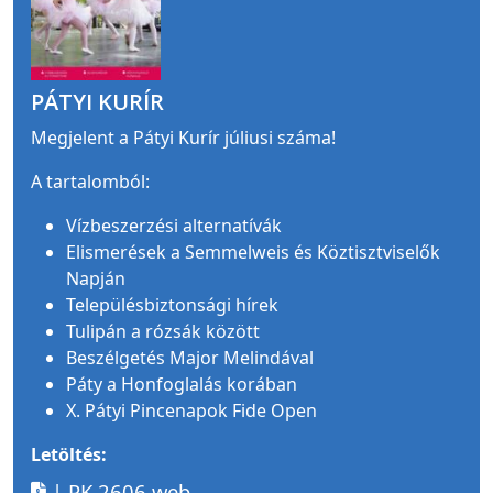
PÁTYI KURÍR
Megjelent a Pátyi Kurír júliusi száma!
A tartalomból:
Vízbeszerzési alternatívák
Elismerések a Semmelweis és Köztisztviselők
Napján
Településbiztonsági hírek
Tulipán a rózsák között
Beszélgetés Major Melindával
Páty a Honfoglalás korában
X. Pátyi Pincenapok Fide Open
Letöltés:
| PK 2606 web