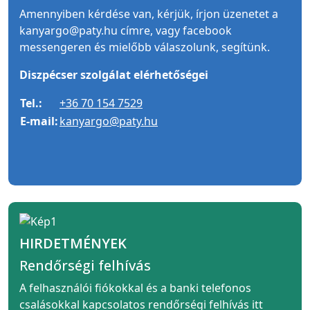
Amennyiben kérdése van, kérjük, írjon üzenetet a
kanyargo@paty.hu címre, vagy facebook
messengeren és mielőbb válaszolunk, segítünk.
Diszpécser szolgálat elérhetőségei
Tel.:
+36 70 154 7529
E-mail:
kanyargo@paty.hu
HIRDETMÉNYEK
Rendőrségi felhívás
A felhasználói fiókokkal és a banki telefonos
csalásokkal kapcsolatos rendőrségi felhívás itt