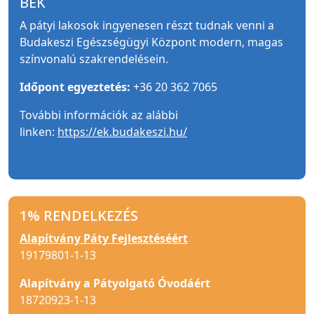
BEK
A pátyi lakosok ingyenesen részt tudnak venni a
Budakeszi Egészségügyi Központ modern, magas
színvonalú szakrendelésein.
Időpont egyeztetés:
+36 20 362 7065
További információk az alábbi
linken:
https://ek.budakeszi.hu/
1% RENDELKEZÉS
Alapítvány Páty Fejlesztéséért
19179801-1-13
Alapítvány a Pátyolgató Óvodáért
18720923-1-13