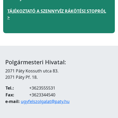
TÁJÉKOZTATÓ A SZENNYVÍZ RÁKÖTÉSI STOPRÓL
>
Polgármesteri Hivatal:
2071 Páty Kossuth utca 83.
2071 Páty Pf. 18.
Tel.:
+3623555531
Fax:
+3623344540
e-mail:
ugyfelszolgalat@paty.hu