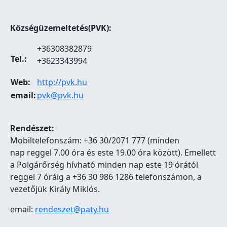
Községüzemeltetés(PVK):
+36308382879
Tel.:
+3623343994
Web:
http://pvk.hu
email:
pvk@pvk.hu
Rendészet:
Mobiltelefonszám: +36 30/2071 777 (minden
nap reggel 7.00 óra és este 19.00 óra között). Emellett
a Polgárőrség hívható minden nap este 19 órától
reggel 7 óráig a +36 30 986 1286 telefonszámon, a
vezetőjük Király Miklós.
email:
rendeszet@paty.hu