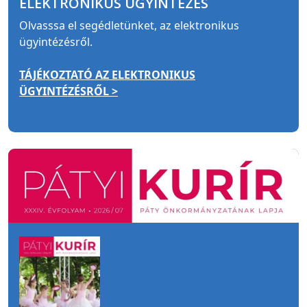
ELEKTRONIKUS ÜGYINTÉZÉS
Olvasssa el segédletünket, az elektronikus
ügyintézésről.
TÁJÉKOZTATÓ AZ ELEKTRONIKUS
ÜGYINTÉZÉSRŐL >