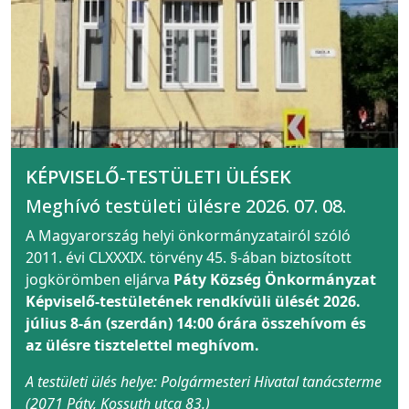
KÉPVISELŐ-TESTÜLETI ÜLÉSEK
Meghívó testületi ülésre 2026. 07. 08.
A Magyarország helyi önkormányzatairól szóló
2011. évi CLXXXIX. törvény 45. §-ában biztosított
jogkörömben eljárva
Páty Község Önkormányzat
Képviselő-testületének rendkívüli ülését 2026.
július 8-án (szerdán) 14:00 órára összehívom és
az ülésre tisztelettel meghívom.
A testületi ülés helye: Polgármesteri Hivatal tanácsterme
(2071 Páty, Kossuth utca 83.)