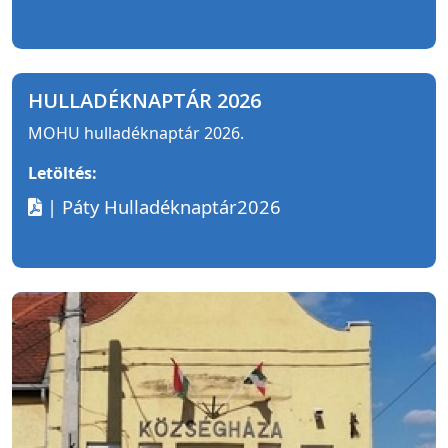
HULLADÉKNAPTÁR 2026
MOHU hulladéknaptár 2026.
Letöltés:
| Páty Hulladéknaptár2026