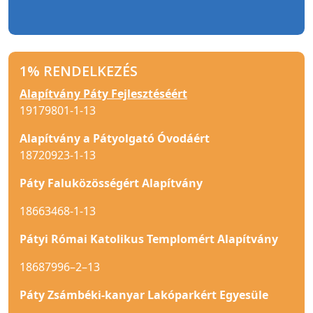
1% RENDELKEZÉS
Alapítvány Páty Fejlesztéséért
19179801-1-13
Alapítvány a Pátyolgató Óvodáért
18720923-1-13
Páty Faluközösségért Alapítvány
18663468-1-13
Pátyi Római Katolikus Templomért Alapítvány
18687996–2–13
Páty Zsámbéki-kanyar Lakóparkért Egyesüle