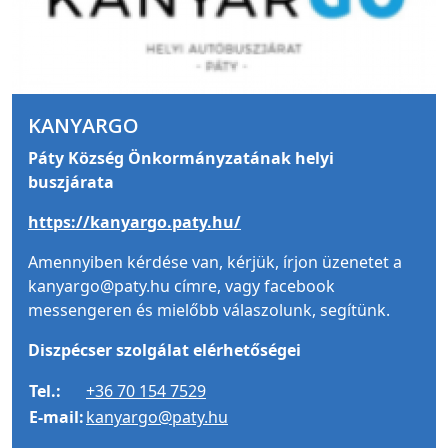
KANYARGO
Páty Község Önkormányzatának helyi
buszjárata
https://kanyargo.paty.hu/
Amennyiben kérdése van, kérjük, írjon üzenetet a
kanyargo@paty.hu címre, vagy facebook
messengeren és mielőbb válaszolunk, segítünk.
Diszpécser szolgálat elérhetőségei
Tel.:
+36 70 154 7529
E-mail:
kanyargo@paty.hu