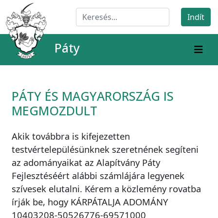
Páty
PÁTY ÉS MAGYARORSZÁG IS
MEGMOZDULT
Akik továbbra is kifejezetten
testvértelepülésünknek szeretnének segíteni
az adományaikat az Alapítvány Páty
Fejlesztéséért alábbi számlájára legyenek
szívesek elutalni. Kérem a közlemény rovatba
írják be, hogy KÁRPÁTALJA ADOMÁNY
10403208-50526776-69571000