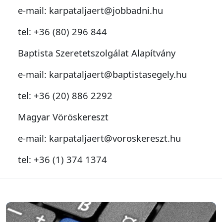
e-mail: karpataljaert@jobbadni.hu
tel: +36 (80) 296 844
Baptista Szeretetszolgálat Alapítvány
e-mail: karpataljaert@baptistasegely.hu
tel: +36 (20) 886 2292
Magyar Vöröskereszt
e-mail: karpataljaert@voroskereszt.hu
tel: +36 (1) 374 1374