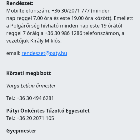
Rendészet:
Mobiltelefonszám: +36 30/2071 777 (minden
nap reggel 7.00 óra és este 19.00 óra között). Emellett
a Polgárőrség hívható minden nap este 19 órától
reggel 7 óráig a +36 30 986 1286 telefonszámon, a
vezetőjük Király Miklós.
email:
rendeszet@paty.hu
Körzeti megbízott
Varga Letícia őrmester
Tel.: +36 30 494 6281
Pátyi Önkéntes Tűzoltó Egyesület
Tel.: +36 20 2071 105
Gyepmester