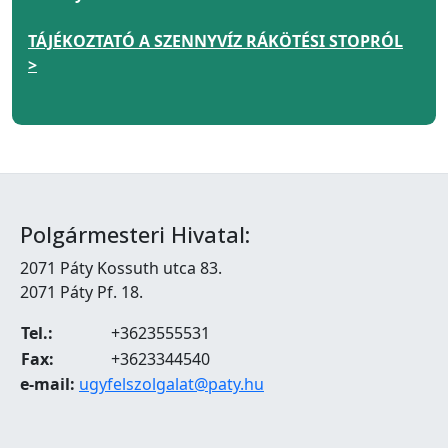
TÁJÉKOZTATÓ A SZENNYVÍZ RÁKÖTÉSI STOPRÓL
>
Polgármesteri Hivatal:
2071 Páty Kossuth utca 83.
2071 Páty Pf. 18.
Tel.:
+3623555531
Fax:
+3623344540
e-mail:
ugyfelszolgalat@paty.hu