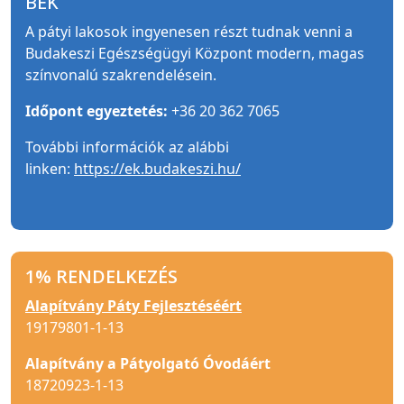
BEK
A pátyi lakosok ingyenesen részt tudnak venni a
Budakeszi Egészségügyi Központ modern, magas
színvonalú szakrendelésein.
Időpont egyeztetés:
+36 20 362 7065
További információk az alábbi
linken:
https://ek.budakeszi.hu/
1% RENDELKEZÉS
Alapítvány Páty Fejlesztéséért
19179801-1-13
Alapítvány a Pátyolgató Óvodáért
18720923-1-13