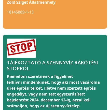
Zöld Sziget Állatmenhely
18145869-1-13
TÁJÉKOZTATÓ A SZENNYVÍZ RÁKÖTÉSI
STOPRÓL
Kiemelten szeretnénk a figyelmét
felhívni
mindenkinek
, hogy aki most vásárolna
üres építési telket, illetve nem szerzett építési
engedélyt, vagy nem tett egyszerűsített
bejelentést 2024. december 12-ig, azzal kell
számoljon, hogy az új szennyvíztelep