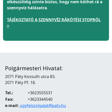
elkészültéig szinte biztos, hogy nem köthet rá a
szennyvíz hálózatra
.
TÁJÉKOZTATÓ A SZENNYVÍZ RÁKÖTÉSI STOPRÓL
>
Polgármesteri Hivatal:
2071 Páty Kossuth utca 83.
2071 Páty Pf. 18.
Tel.:
+3623555531
Fax:
+3623344540
e-mail:
ugyfelszolgalat@paty.hu