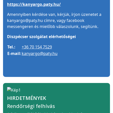
https://kanyargo.paty.hu/
Amennyiben kérdése van, kérjük, írjon üzenetet a
kanyargo@paty.hu címre, vagy facebook
messengeren és mielőbb válaszolunk, segítünk.
Diszpécser szolgálat elérhetőségei
Tel.:
+36 70 154 7529
E-mail:
kanyargo@paty.hu
HIRDETMÉNYEK
Rendőrségi felhívás