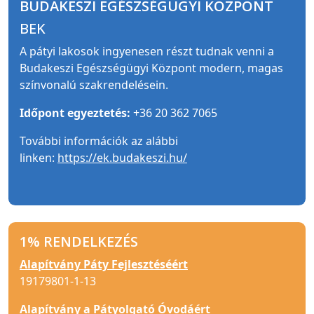
BUDAKESZI EGÉSZSÉGÜGYI KÖZPONT
BEK
A pátyi lakosok ingyenesen részt tudnak venni a
Budakeszi Egészségügyi Központ modern, magas
színvonalú szakrendelésein.
Időpont egyeztetés:
+36 20 362 7065
További információk az alábbi
linken:
https://ek.budakeszi.hu/
1% RENDELKEZÉS
Alapítvány Páty Fejlesztéséért
19179801-1-13
Alapítvány a Pátyolgató Óvodáért