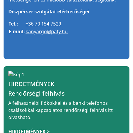
Diszpécser szolgálat elérhetőségei
Tel.:
+36 70 154 7529
E-mail:
kanyargo@paty.hu
HIRDETMÉNYEK
Rendőrségi felhívás
A felhasználói fiókokkal és a banki telefonos
csalásokkal kapcsolatos rendőrségi felhívás itt
olvasható.
HIRDETMÉNYEK >