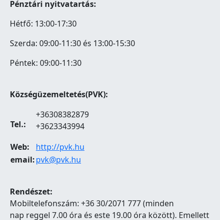
Pénztári nyitvatartás:
Hétfő: 13:00-17:30
Szerda: 09:00-11:30 és 13:00-15:30
Péntek: 09:00-11:30
Községüzemeltetés(PVK):
+36308382879
Tel.:
+3623343994
Web:
http://pvk.hu
email:
pvk@pvk.hu
Rendészet:
Mobiltelefonszám: +36 30/2071 777 (minden
nap reggel 7.00 óra és este 19.00 óra között). Emellett