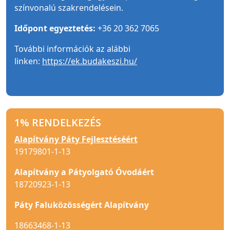
színvonalú szakrendelésein.
Időpont egyeztetés:
+36 20 362 7065
További információk az alábbi
linken:
https://ek.budakeszi.hu/
1% RENDELKEZÉS
Alapítvány Páty Fejlesztéséért
19179801-1-13
Alapítvány a Pátyolgató Óvodáért
18720923-1-13
Páty Faluközösségért Alapítvány
18663468-1-13