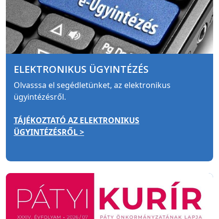
ELEKTRONIKUS ÜGYINTÉZÉS
Olvasssa el segédletünket, az elektronikus
ügyintézésről.
TÁJÉKOZTATÓ AZ ELEKTRONIKUS
ÜGYINTÉZÉSRŐL >