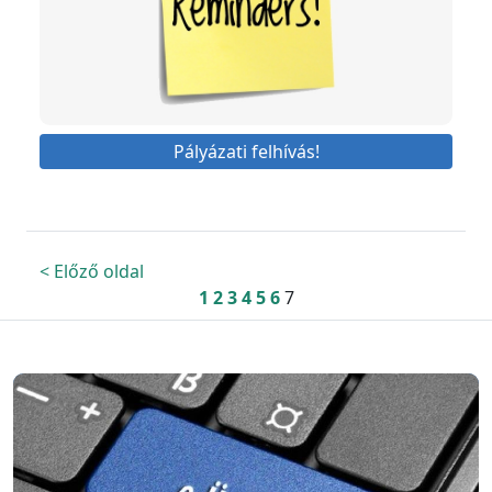
Pályázati felhívás!
< Előző oldal
1
2
3
4
5
6
7