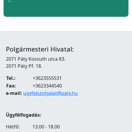
Polgármesteri Hivatal:
2071 Páty Kossuth utca 83.
2071 Páty Pf. 18.
Tel.:
+3623555531
Fax:
+3623344540
e-mail:
ugyfelszolgalat@paty.hu
Ügyfélfogadás:
Hétfő:
13.00 - 18.00