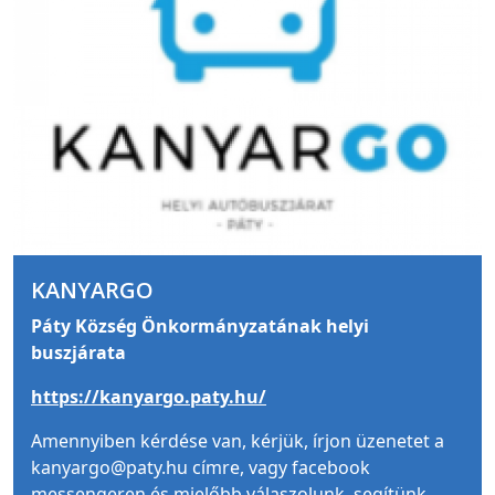
KANYARGO
Páty Község Önkormányzatának helyi
buszjárata
https://kanyargo.paty.hu/
Amennyiben kérdése van, kérjük, írjon üzenetet a
kanyargo@paty.hu címre, vagy facebook
messengeren és mielőbb válaszolunk, segítünk.