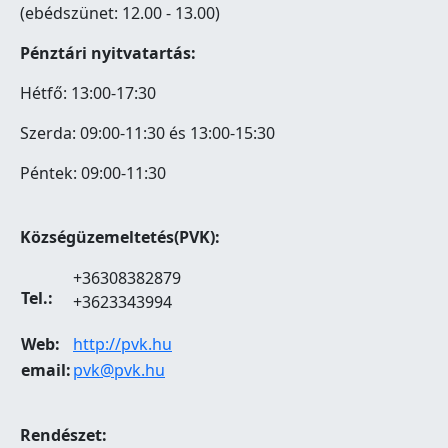
(ebédszünet: 12.00 - 13.00)
Pénztári nyitvatartás:
Hétfő: 13:00-17:30
Szerda: 09:00-11:30 és 13:00-15:30
Péntek: 09:00-11:30
Községüzemeltetés(PVK):
+36308382879
Tel.:
+3623343994
Web:
http://pvk.hu
email:
pvk@pvk.hu
Rendészet: