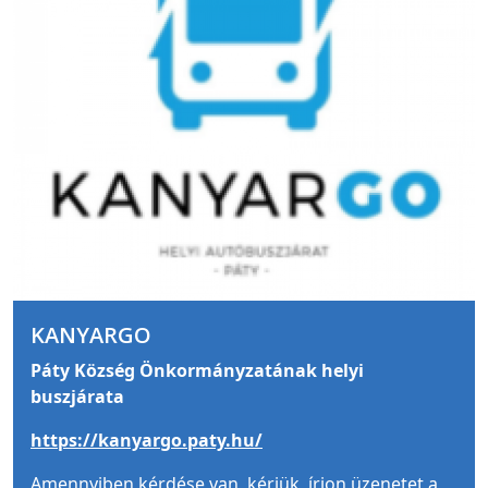
KANYARGO
Páty Község Önkormányzatának helyi
buszjárata
https://kanyargo.paty.hu/
Amennyiben kérdése van, kérjük, írjon üzenetet a