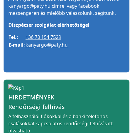
kanyargo@paty.hu címre, vagy facebook
messengeren és mielőbb válaszolunk, segítünk.
Diszpécser szolgálat elérhetőségei
Tel.:
+36 70 154 7529
E-mail:
kanyargo@paty.hu
HIRDETMÉNYEK
Rendőrségi felhívás
A felhasználói fiókokkal és a banki telefonos
csalásokkal kapcsolatos rendőrségi felhívás itt
olvasható.