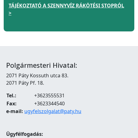
TÁJÉKOZTATÓ A SZENNYVÍZ RÁKÖTÉSI STOPRÓL
>
Polgármesteri Hivatal:
2071 Páty Kossuth utca 83.
2071 Páty Pf. 18.
Tel.:
+3623555531
Fax:
+3623344540
e-mail:
ugyfelszolgalat@paty.hu
Ügyfélfogadás: