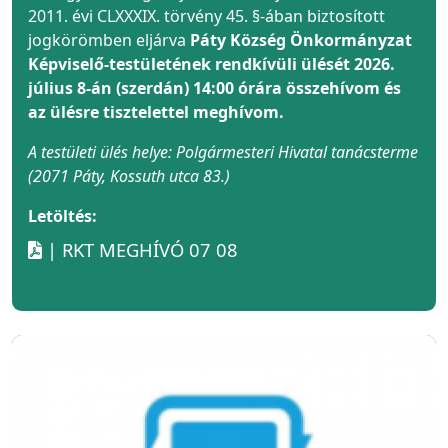
2011. évi CLXXXIX. törvény 45. §-ában biztosított
jogkörömben eljárva
Páty Község Önkormányzat
Képviselő-testületének rendkívüli ülését 2026.
július 8-án (szerdán) 14:00 órára összehívom és
az ülésre tisztelettel meghívom.
A testületi ülés helye: Polgármesteri Hivatal tanácsterme
(2071 Páty, Kossuth utca 83.)
Letöltés:
| RKT MEGHÍVÓ 07 08