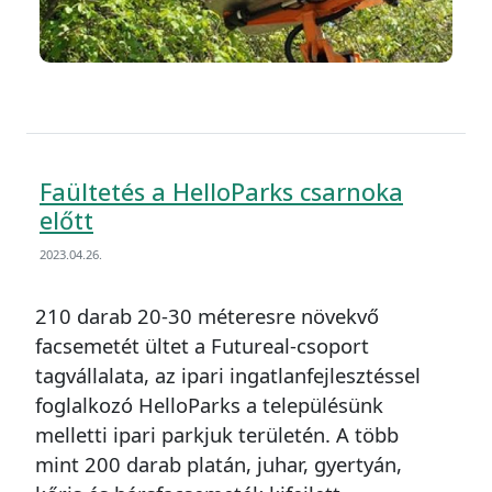
Faültetés a HelloParks csarnoka
előtt
2023.04.26.
210 darab 20-30 méteresre növekvő
facsemetét ültet a Futureal-csoport
tagvállalata, az ipari ingatlanfejlesztéssel
foglalkozó HelloParks a településünk
melletti ipari parkjuk területén. A több
mint 200 darab platán, juhar, gyertyán,