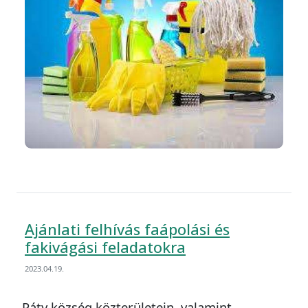
Ajánlati felhívás faápolási és
fakivágási feladatokra
2023.04.19.
Páty község közterületein, valamint