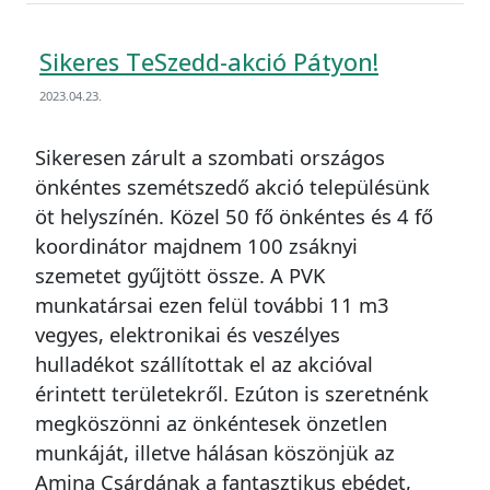
Sikeres TeSzedd-akció Pátyon!
2023.04.23.
Sikeresen zárult a szombati országos
önkéntes szemétszedő akció településünk
öt helyszínén. Közel 50 fő önkéntes és 4 fő
koordinátor majdnem 100 zsáknyi
szemetet gyűjtött össze. A PVK
munkatársai ezen felül további 11 m3
vegyes, elektronikai és veszélyes
hulladékot szállítottak el az akcióval
érintett területekről. Ezúton is szeretnénk
megköszönni az önkéntesek önzetlen
munkáját, illetve hálásan köszönjük az
Amina Csárdának a fantasztikus ebédet,