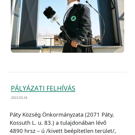
PÁLYÁZATI FELHÍVÁS
2023.03.24.
Páty Község Önkormányzata (2071 Páty,
Kossuth L. u. 83.) a tulajdonában lévő
4890 hrsz – ú /kivett beépítetlen terület/,