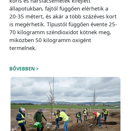
kőris és hársfacsemeték kifejlett
állapotukban, fajtól függően elérhetik a
20-35 métert, és akár a több százéves kort
is megérhetik. Típustól függően évente 25-
70 kilogramm széndioxidot kötnek meg,
miközben 50 kilogramm oxigént
termelnek.
BŐVEBBEN >