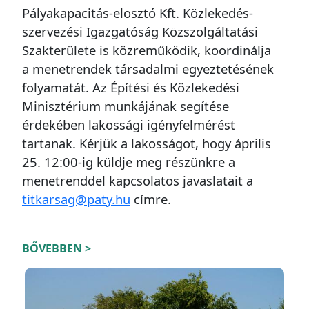
Pályakapacitás-elosztó Kft. Közlekedés-
szervezési Igazgatóság Közszolgáltatási
Szakterülete is közreműködik, koordinálja
a menetrendek társadalmi egyeztetésének
folyamatát. Az Építési és Közlekedési
Minisztérium munkájának segítése
érdekében lakossági igényfelmérést
tartanak. Kérjük a lakosságot, hogy április
25. 12:00-ig küldje meg részünkre a
menetrenddel kapcsolatos javaslatait a
titkarsag@paty.hu
címre.
BŐVEBBEN >